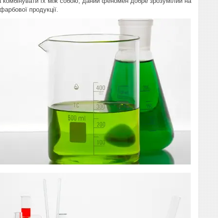
 комбінувати їх між собою, даний феномен добре зрозумілий на
фарбової продукції.