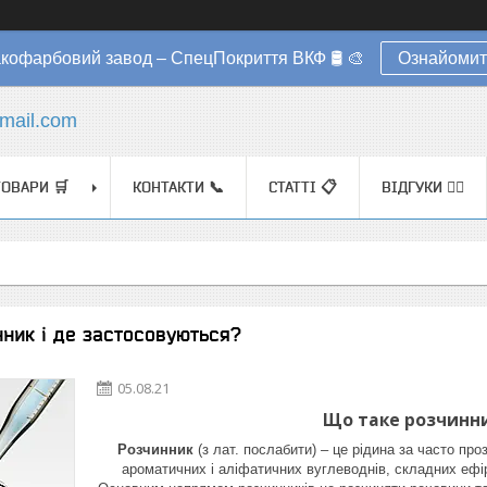
акофарбовий завод – СпецПокриття ВКФ 🛢️ 🎨
Ознайомит
mail.com
ТОВАРИ 🛒
КОНТАКТИ 📞
СТАТТІ 📋
ВІДГУКИ ✍🏼
ник і де застосовуються?
05.08.21
Що таке розчинн
Розчинник
(з лат. послабити) – це рідина за часто пр
ароматичних і аліфатичних вуглеводнів, складних ефірів