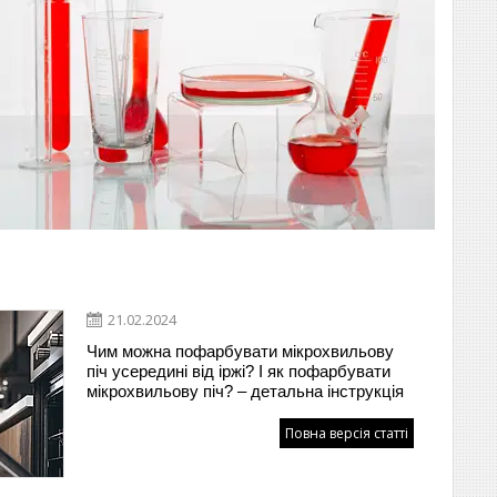
21.02.2024
Чим можна пофарбувати мікрохвильову
піч усередині від іржі? І як пофарбувати
мікрохвильову піч? – детальна інструкція
Повна версія статті