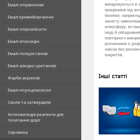
Емалі хлорвінілові
випаровуються в 
працівників від в
безпеки, наприкла
Емалі кремнійорганічні
захисту навколишн
атмосферу, встано
Емалі хлорсилікатні
іноді й обладнанн
повторного викор
Емалі епоксидні
розчинників є роз
зовсім без розчин
Емалі поліуретанові
покриттів.
Емалі алкідно-уретанові
Інші статті
Фарби акрилові
Емалі нітроцелюлозні
Смоли та затвердили
Антиожеледні реагенти для
посипання доріг
Сировина