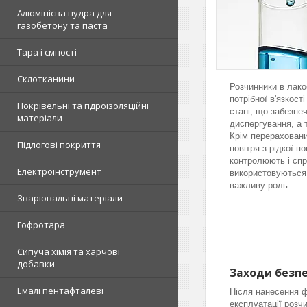
Алюмінієва пудра для
газобетону та паста
Тара і ємності
Склотканини
Розчинники в лако
потрібної в'язкос
Покрівельні та гідроізоляційні
стані, що забезпе
матеріали
диспергування, а 
Крім перерахован
Підлогові покриття
повітря з рідкої п
контролюють і спр
Електроінструмент
використовуються 
важливу роль.
Зварювальні матеріали
Гофротара
Сипуча хімія та харчові
добавки
Заходи безпе
Емалі пентафталеві
Після нанесення ф
експлуатації розч