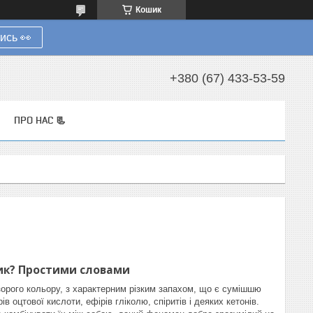
Кошик
ись 👀
+380 (67) 433-53-59
ПРО НАС 📃
ик? Простими словами
озорого кольору, з характерним різким запахом, що є сумішшю
 оцтової кислоти, ефірів гліколю, спіритів і деяких кетонів.