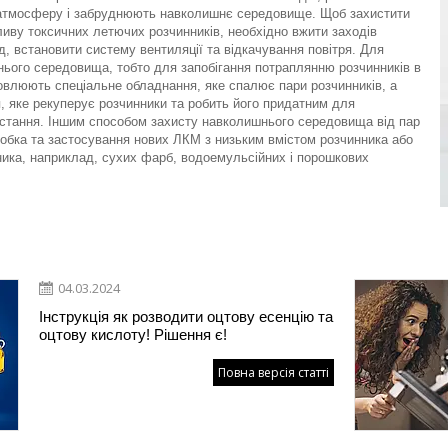
атмосферу і забруднюють навколишнє середовище. Щоб захистити
пливу токсичних летючих розчинників, необхідно вжити заходів
д, встановити систему вентиляції та відкачування повітря. Для
ього середовища, тобто для запобігання потраплянню розчинників в
влюють спеціальне обладнання, яке спалює пари розчинників, а
я, яке рекуперує розчинники та робить його придатним для
истання. Іншим способом захисту навколишнього середовища від пар
робка та застосування нових ЛКМ з низьким вмістом розчинника або
ника, наприклад, сухих фарб, водоемульсійних і порошкових
04.03.2024
Інструкція як розводити оцтову есенцію та
оцтову кислоту! Рішення є!
Повна версія статті