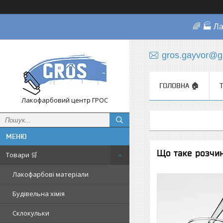
🌈 🏭 Л
gros.gayvor@g
ГОЛОВНА 🏠
Лакофарбовий центр ГРОС
Що таке розчин
Товари 🛒
Лакофарбові матеріали
Будівельна хімія
Склокульки