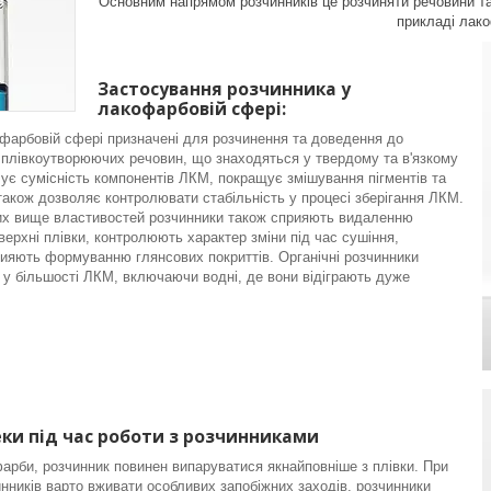
Основним напрямом розчинників це розчиняти речовини та
прикладі лако
Застосування розчинника у
лакофарбовій сфері:
фарбовій сфері призначені для розчинення та доведення до
ті плівкоутворюючих речовин, що знаходяться у твердому та в'язкому
чує сумісність компонентів ЛКМ, покращує змішування пігментів та
також дозволяє контролювати стабільність у процесі зберігання ЛКМ.
их вище властивостей розчинники також сприяють видаленню
оверхні плівки, контролюють характер зміни під час сушіння,
ияють формуванню глянсових покриттів. Органічні розчинники
у більшості ЛКМ, включаючи водні, де вони відіграють дуже
ки під час роботи з розчинниками
арби, розчинник повинен випаруватися якнайповніше з плівки. При
инників варто вживати особливих запобіжних заходів, розчинники