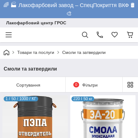
🌈 🏭 Лакофарбовий завод – СпецПокриття ВКФ 🛢️
🎨
Лакофарбовий центр ГРОС
Товари та послуги
Смоли та затвердили
Смоли та затвердили
Сортування
0
Фільтри
1 / 50 / 1000 / КГ
220 I 50 кг