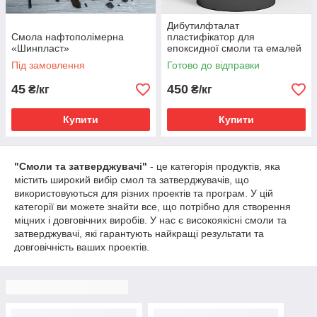
Дибутилфталат
Смола нафтополімерна
пластифікатор для
«Шинпласт»
епоксидної смоли та емалей
(витвердитель ДБФ) Dibutyl
Під замовлення
Готово до відправки
Phthalate
45
450
₴/кг
₴/кг
Купити
Купити
"Смоли та затверджувачі"
- це категорія продуктів, яка
містить широкий вибір смол та затверджувачів, що
використовуються для різних проектів та програм. У цій
категорії ви можете знайти все, що потрібно для створення
міцних і довговічних виробів. У нас є високоякісні смоли та
затверджувачі, які гарантують найкращі результати та
довговічність ваших проектів.
Наша категорія "Смоли та затверджувачі" включає
наступні продукти: