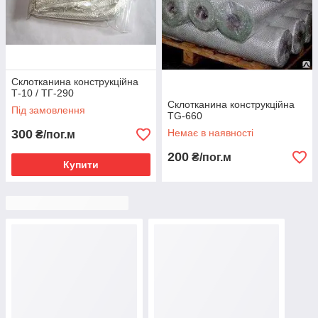
Склотканина конструкційна
Т-10 / ТГ-290
Склотканина конструкційна
Під замовлення
ТG-660
300
Немає в наявності
₴/пог.м
200
₴/пог.м
Купити