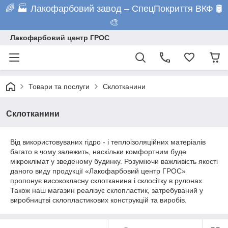
🌈 🏭 Лакофарбовий завод – СпецПокриття ВКФ 🛢️
🎨
Лакофарбовий центр ГРОС
Товари та послуги
Склотканини
Склотканини
Від використовуваних гідро - і теплоізоляційних матеріалів
багато в чому залежить, наскільки комфортним буде
мікроклімат у зведеному будинку. Розуміючи важливість якості
даного виду продукції «Лакофарбовий центр ГРОС»
пропонує висококласну склотканина і склосітку в рулонах.
Також наш магазин реалізує склопластик, затребуваний у
виробництві склопластикових конструкцій та виробів.