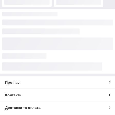
оптом від виробника все необхідне в одному місці, а не
витрачати дорогоцінний час, та й гроші на пошук та
транспортування з різних торгових точок. Лакофарбова
продукція та будівельна сировина надаються як оптом,
так і в роздріб.
Про нас
Контакти
Доставка та оплата
Якісна лакофарбова продукція оптом
від виробника