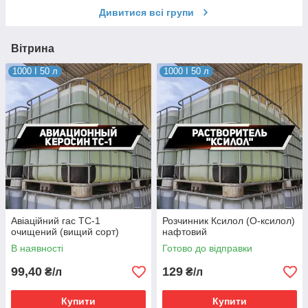
Дивитися всі групи
Вітрина
1000 I 50 л
1000 I 50 л
Авіаційний гас ТС-1
Розчинник Ксилол (О-ксилол)
очищений (вищий сорт)
нафтовий
В наявності
Готово до відправки
99,40
129
₴/л
₴/л
Купити
Купити