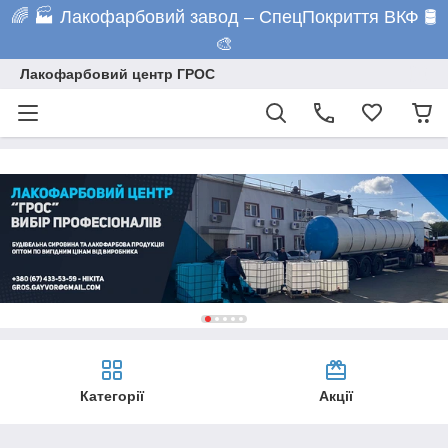
🌈 🏭 Лакофарбовий завод – СпецПокриття ВКФ 🛢️
🎨
Лакофарбовий центр ГРОС
Категорії
Акції