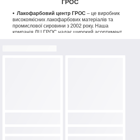
ГРОС
Лакофарбовий центр ГРОС
– це виробник
високоякісних лакофарбових матеріалів та
промислової сировини з 2002 року. Наша
компанія ЛЦ ГРОС надає широкий асортимент
лакофарбової продукції та сировини, націлений
на оптових та дрібнооптових клієнтів.
ГРОС: ваш провідник у світ
лакофарбової продукції
За більш ніж 20 років роботи ми зуміли досягти золотої
середини у співвідношенні ціни та якості, першочергово
прагнучи задовольнити потреби сучасного оптового
клієнта та вирішити всі поставлені завдання. У нашому
каталозі представлений широкий вибір ЛКМ та
сировини з Польщі, Туреччини, Греції, Португалії та
вітчизняних виробників. Також у нас у продажу є:
фарби, емалі, лаки, ґрунтовки, тара, склотканини,
епоксидні та нафтополімерні смоли, мастики,
гермобутил, рідке скло, каустична сода та багато
іншого. Ми прагнемо до того, щоб ви могли купити