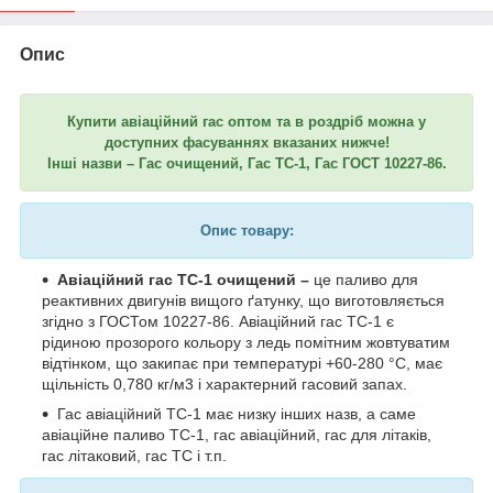
Опис
Купити авіаційний гас оптом та в роздріб можна у
доступних фасуваннях вказаних нижче!
Інші назви – Гас очищений, Гас ТС-1, Гас ГОСТ 10227-86.
Опис товару:
Авіаційний гас ТС-1 очищений –
це паливо для
реактивних двигунів вищого ґатунку, що виготовляється
згідно з ГОСТом 10227-86. Авіаційний гас ТС-1 є
рідиною прозорого кольору з ледь помітним жовтуватим
відтінком, що закипає при температурі +60-280 °C, має
щільність 0,780 кг/м3 і характерний гасовий запах.
Гас авіаційний ТС-1 має низку інших назв, а саме
авіаційне паливо ТС-1, гас авіаційний, гас для літаків,
гас літаковий, гас ТС і т.п.