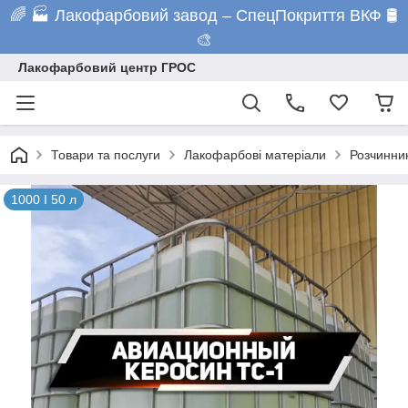
🌈 🏭 Лакофарбовий завод – СпецПокриття ВКФ 🛢️
🎨
Лакофарбовий центр ГРОС
Товари та послуги
Лакофарбові матеріали
Розчинни
1000 I 50 л