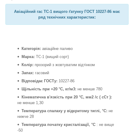
Авіаційний гас ТС-1 вищого ґатунку ГОСТ 10227-86
має
ряд технічних характеристик:
Категорія:
авіаційне паливо
Марка:
ТС-1 (вищий сорт)
Колір:
прозорий з жовтуватим відтінком
Запах:
гасовий
Відповідає ГОСТу:
10227-86
Щільність при +20 °C, кг/м3:
не менше 780
Кінематична в'язкість при 20 °C, мм2 /с ( сСт ):
не менше 1,30
Температура спалаху у відкритому тиглі, °C:
не
нижче 28
Температура початку кристалізації, °C
: не вище
-50