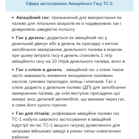
Сфера застосування Авіаційного Гасу ТС-1:
Авіаційний гас:
призначений для використання як
паливо для літальних апаратів як із надзвуковою так і
дозвуковою швидкістю польоту.
Гас у дизель:
додається як авіаційний гас у
дизельний двигун або в дизель як присадку з метою
запобігання замерзанню дизельного палива в морози,
при цьому витрата гасу в дизель становить 1 літр
авіаційного гасу на 10 літрів дизельного палива, воно ж.
Гас з олією в дизель
: авіаційний гас з олією також
часто заважають зниження зношування паливних
насосів, гумових прокладок, кілець і клапанів. Гас з
олією додають у дизельне паливо (ДП) для запобігання
замерзанню палива, де олія виступає присадкою що
знижує знос деталей автомобіля, що виникає через гас,
а саме його сухого горіння.
Гас для літаків:
уніфіковане авіаційне паливо гас
ТС-1 набуло широкого застосування в авіаційній
індустрії як гас ТС-1 вищого гатунку дозволеного для
заправки військової авіації в різних типах кліматичних
районах.