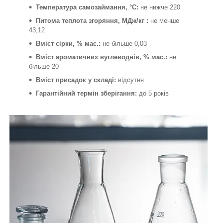
Температура самозаймання, °C:
не нижче 220
Питома теплота згоряння, МДж/кг :
не менше
43,12
Вміст сірки, % мас.:
не більше 0,03
Вміст ароматичних вуглеводнів, % мас.:
не
більше 20
Вміст присадок у складі:
відсутня
Гарантійний термін зберігання:
до 5 років