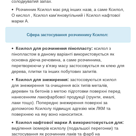
солодкуватий запах.
Розчинник Ксилол має ряд інших назв, а саме Ксилол,
О кислол , Ксилол кам'яновугільний і Ксилол нафтової
марки А.
Сфера застосування розчиннику Ксилол:
Ксилол для розчинення пінопласту:
ксилол з
пінопластом в даному варіанті використовується як
основна діюча речовина, а саме розчинника,
перетворюючи у в'язку масу застосовується як клею для
дерева, плитки та інших побутових запитів.
Ксилол для знежирення:
застосовуються ксилол
для знежирення та очищення всіх типів металів,
деревин та бетонів з метою підготовки поверхні перед
нанесенням лакофарбової продукції (грунти, емалі,
лаки тощо). Попереднє знежирення поверхні за
допомогою Ксилолу підвищує адгезію між ЛКМ та
поверхнею на яку воно наноситися.
Ксилол нафтової марки А використовується для:
виділення ізомерів ксилолу (подальшої перегонки) та
застосування як розчинник лаків та фарб на