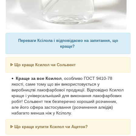
Переваги Ксілола і відповідаємо на запитання, що
краще?
ᐈ
Що краще Ксилол чи Сольвент
Краще за все Ксилол
, особливо ГОСТ 9410-78
якості, саме тому що він використовується у
виробництві лакофарбової продукції. Відповідно Ксилол
краще і універсальніший для виконання лакофарбових
робіт! Сольвент теж безперечно хороший розчинник,
але його сфера застосування (розчинення алкідів)
набагато менша ніж у Ксілолу.
ᐈ
Що краще купити Ксилол чи Ацетон?