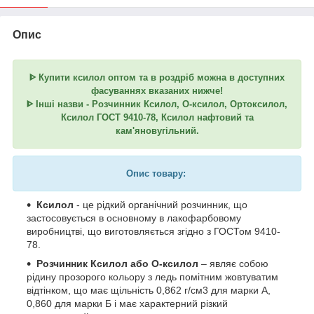
Опис
ᐈ Купити ксилол оптом та в роздріб можна в доступних
фасуваннях вказаних нижче!
ᐈ Інші назви - Розчинник Ксилол, О-ксилол, Ортоксилол,
Ксилол ГОСТ 9410-78, Ксилол нафтовий та
кам'яновугільний.
Опис товару:
Ксилол
- це рідкий органічний розчинник, що
застосовується в основному в лакофарбовому
виробництві, що виготовляється згідно з ГОСТом 9410-
78.
Розчинник Ксилол або О-ксилол
– являє собою
рідину прозорого кольору з ледь помітним жовтуватим
відтінком, що має щільність 0,862 г/см3 для марки А,
0,860 для марки Б і має характерний різкий