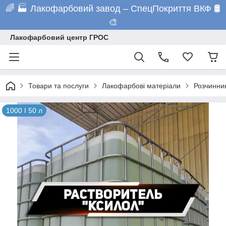
🌈 🏭 Лакофарбовий завод – СпецПокриття ВКФ 🛢️
🎨
Лакофарбовий центр ГРОС
Товари та послуги
Лакофарбові матеріали
Розчинни
1000 I 50 л