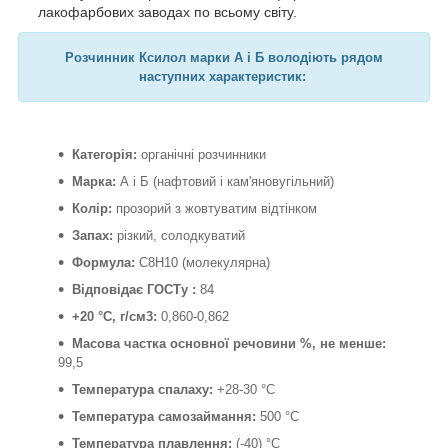
лакофарбових заводах по всьому світу.
Розчинник Ксилол марки А і Б володіють рядом
наступних характеристик:
Категорія:
органічні розчинники
Марка:
А і Б (нафтовий і кам'яновугільний)
Колір:
прозорий з жовтуватим відтінком
Запах:
різкий, солодкуватий
Формула:
C8H10 (молекулярна)
Відповідає ГОСТу :
84
+20 °C, г/см3:
0,860-0,862
Масова частка основної речовини %, не менше:
99,5
Температура спалаху:
+28-30 °С
Температура самозаймання:
500 °С
Температура плавлення:
(-40) °С