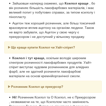
Зайшовши наперед скажемо, що
Ксилол краще
, бо
він розчиняє більшість лакофарбових матеріалів, і має
великий попит у побутових справах, за типом ксилолу і
пінопласту.
Ацетон теж хороший розчинник, але більш токсичний
враховуючи вплив ацетону на організм людини. Також
не варто забувати, що Ацетон у свою чергу є
прекурсором і не доступний у вільному продажу.
ᐈ
Що краще купити Ксилол чи Уайт-спірит?
Ксилол і тут краще,
оскільки володіє широким
спектром розчинності лакофарбових продуктів. Уайт-
спірит виступає чудовим розчинником для алкідних
фарб, але не здатний розчиняти лакофарбові
матеріали на основі кремнійорганічної смоли.
ᐈ
Розчинник Ксилол це прекурсор?
Ні!
Розчинник Ксилол та О Ксилол, не є
Прекурсором
, незважаючи на те, що Ксилолом часто замінюють