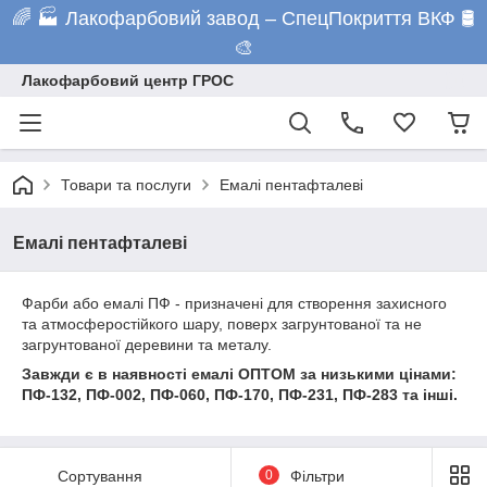
🌈 🏭 Лакофарбовий завод – СпецПокриття ВКФ 🛢️
🎨
Лакофарбовий центр ГРОС
Товари та послуги
Емалі пентафталеві
Емалі пентафталеві
Фарби або емалі ПФ - призначені для створення захисного
та атмосферостійкого шару, поверх загрунтованої та не
загрунтованої деревини та металу.
Завжди є в наявності емалі ОПТОМ за низькими цінами:
ПФ-132, ПФ-002, ПФ-060, ПФ-170, ПФ-231, ПФ-283 та інші.
Сортування
0
Фільтри