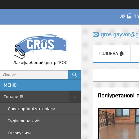
🌈 🏭 Л
gros.gayvor@g
ГОЛОВНА 🏠
Лакофарбовий центр ГРОС
Поліуретанові 
Товари 🛒
Лакофарбові матеріали
Будівельна хімія
Склокульки