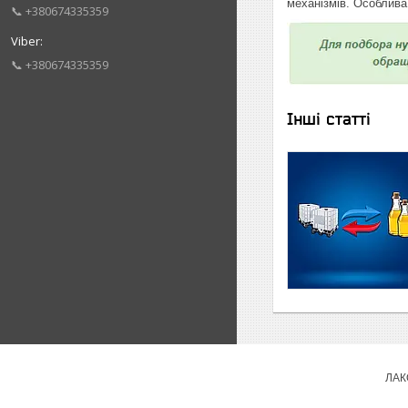
механізмів. Особлива
📞 +380674335359
📞 +380674335359
Інші статті