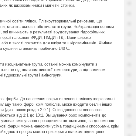
их як шкірозамінники і магнітні стрічки.
зичної освіти плівок. Плівкоутворювальні речовини, що
и, містять основні або кислотні групи. Нейтралізація солями
 які виникають в результаті вбудовування гідрофільних
сперсії на основі ИФДИ, НМДИ і ГДІ. Вони широко
бо в якості покриттів для шкіри та шкірозамінників. Хімічне
 сушіння становить приблизно 140 С.
ти изоцианатные групи, останні можна комбінувати з
ться не під впливом високої температури, а під впливом
 гідроксильні групи і аміногрупи.
нові фарби. До нанесення покриття основні плівкоутворювальні
кладу таких фарб, крім поліолів, може входити безліч інших
зи (див. також розділ 2.9.1). Співвідношення основного
іюється від 1:1 до 10:1. Змішування обох компонентів до
х умовах змішування проводитися автоматично, за допомогою
нові фарби можна наносити усіма традиційними способами, крім
еобхідності процес можна прискорити шляхом підвищення