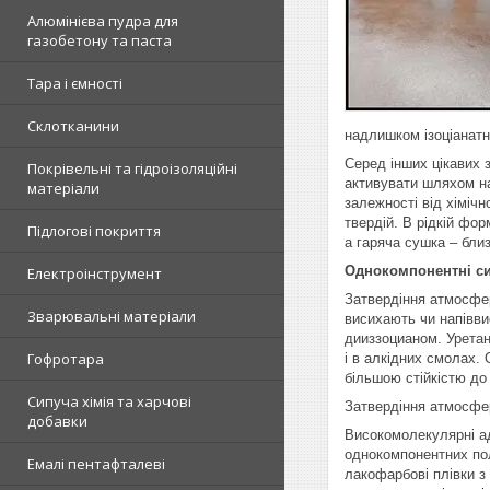
Алюмінієва пудра для
газобетону та паста
Тара і ємності
Склотканини
надлишком ізоціанатн
Серед інших цікавих з
Покрівельні та гідроізоляційні
активувати шляхом на
матеріали
залежності від хімічн
твердій. В рідкій фо
Підлогові покриття
а гаряча сушка – близ
Однокомпонентні с
Електроінструмент
Затвердіння атмосфер
Зварювальні матеріали
висихають чи напівви
дииззоцианом. Уретано
Гофротара
і в алкідних смолах.
більшою стійкістю до
Сипуча хімія та харчові
Затвердіння атмосфе
добавки
Високомолекулярні ад
однокомпонентних пол
Емалі пентафталеві
лакофарбові плівки з 