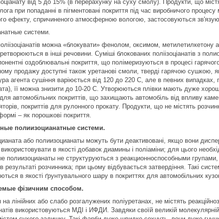
ізоціанату від 5 до 15% (в перерахунку на суху смолу). Продукти, що міс
олога при попаданні в пігментовані покриття під час виробничого процесу
ого ефекту, спричиненого атмосферною вологою, застосовуються зв'язую
анатные системи.
оліізоціанатів можна «блокувати» фенолом, оксимом, метилетилкетону а
ретворюються в інші речовини. Суміші блокованих поліізоціанатів з пол
онентні оздоблювальні покриття, що полімеризуються в процесі гарячого 
ному продажу доступні також уретанові смоли, тверді гарячою сушкою, я
ра агента сушіння варіюється від 120 до 220 С, але в певних випадках, п
а), її можна знизити до 10-20 С. Утворюються плівки мають дуже хорошу
для автомобільних покриттів, що захищають автомобіль від впливу камен
яторів, покриттів для рулонного прокату. Продукти, що не містять розчин
формі – як порошкові покриття.
ные полиизоцианатные системи.
оцианата або полиизоцианаты можуть бути деактивовані, якщо вони диспер
використовувати в якості добавок диамины і поліаміни; для цього необхі
 полиизоцианаты не структуруються з реакционноспособными групами, т
в результаті розчинника; при цьому відбувається затвердіння. Такі сист
ються в якості ґрунтувального шару в покриттях для автомобільних кузов
емые фізичним способом.
 на лінійних або слабо розгалужених поліуретанах, не містять реакційно
іанатів використовуються МДІ і ИФДИ. Завдяки своїй великій молекулярні
містом сухого залишку. Такі фарби дуже швидко сохнуть, вони дуже гнучкі