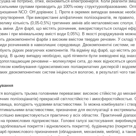
сушка не потрібно, отже, економиться електроенергія. Коли реагенти змі
оксильними групами призводить до 100%-ному структурообразованию. Оп
ідношення NCO: OH дорівнює 1. Проте в окремих випадках виникає необхі
роутворення. При використанні аліфатичних поліізоціанатів, як правило
елику кількість (0,05-0,5%) третинних амінів або металовмісних сполук.
 аміни. Для фарб, що містять розчинник, використовується складні ефіри,
овин і при мінімальному вмісті води 0,05%). В якості розріджувачів мож
ть двокомпонентні фарби з високим вмістом твердих речовин. У складі 
иди розчинників в навколишнє середовище. Двокомпонентні системи, не м
ребують рідких реагуючих компонентів. На відміну від фарб, що містять 
ідхід. В цьому випадку необхідно, щоб пігменти були зневоднені від знах
допоглащающие речовини – молекулярні сита, до яких відносяться цеолі
яхом комбінування гідроксилвмісних поліакрилатних дисперсій і водоему
таких двокомпонентних систем ініціюється вологою, в результаті чого та
сування
тя володіють трьома головними перевагами: високою стійкістю до механічн
чних поліізоціанатів) прекрасній світлостійкістю і амосферостойкостью
вища, володіють чудовими властивостями. Їх можна комбінувати і ство
оптимальними властивостями, призначене для експлуатації в екстремал
успішно використовуються практично у всіх областях. Практичний діапазо
 на промислових підприємствах. Головні галузі застосування: виробництв
оздоблювальні покриття і відновлюють покриття), будівництво (покриття д
фарб промислового призначення (обладнання, механізмів, меблів), а також