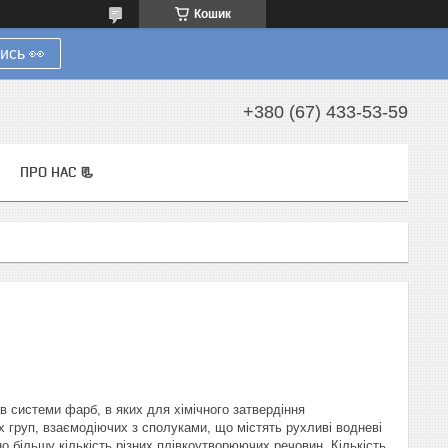
Кошик
ись 👀
+380 (67) 433-53-59
ПРО НАС 📃
в системи фарб, в яких для хімічного затвердіння
х груп, взаємодіючих з сполуками, що містять рухливі водневі
о більшу кількість різних плівкоутворюючих речовин. Кількість