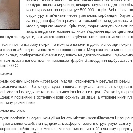
поліуретанового сировини, використовуваного для виробниц
його виробництва перевищує 500.000 т в рік. Всі плівки, 
структуру зі зв'язками через уретанові, карбамідні, биур
затвердіння фарби в результаті реакції полиаддитивности
молекулярною масою. Крім того, фарби можуть містити 
заздалегідь синтезовані шляхом з'єднання відповідних мо
их груп чи аддукти, в яких затвердіння відбувається через окислення спр
 технічної точки зору покриттів можна відзначити деякі різновиди покритті
грівання або під впливом атмосферної вологи. Микрокапсуляция поліізоц
ого складу поліуретанові фарби поділяють на двокомпонентні і однокомпо
рмі такі змести наносяться як порошкові фарби. Затвердіння відбувається
ько 200 С.
истеми
ним киснем Систему «Уретанові масла» отримують у результаті реакції д
сихаючих масел. Структура «уретанових алкід» аналогічна структурі алк
ві масла і алкиды не містять вільних ізоціанатних груп. Сушка і утворен
 Однак у порівнянні з останніми вони сохнуть швидше, а утворені ними п
 впливу розчинників.
рною вологою.
укти поліолів з надлишком діізоціанату містять реакційноздатні изоциа
іуретанових фарб, які під дією атмосферної вологи структуруються з 
хорошою стійкістю до хімічних і механічних впливів. У вільному продажу 