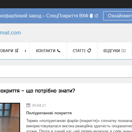
акофарбовий завод – СпецПокриття ВКФ 🛢️ 🎨
Ознайомит
mail.com
ТОВАРИ 🛒
КОНТАКТИ 📞
СТАТТІ 📋
ВІДГУКИ ✍🏼
покриття - що потрібно знати?
30.04.21
Поліуретанові покриття
Термін «поліуретанові фарби (покриття)» спочатку познача
використовувалася висока реакційна здатність ізоціанатни
атоми. Проте в даний час цей термін включає в себе значн