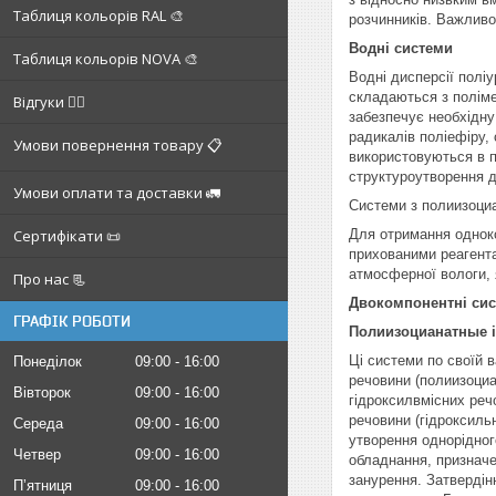
Таблиця кольорів RAL 🎨
розчинників. Важливою
Водні системи
Таблиця кольорів NOVA 🎨
Водні дисперсії полі
складаються з поліме
Відгуки ✍🏼
забезпечує необхідну
радикалів поліефіру,
Умови повернення товару 📋
використовуються в п
структуроутворення 
Умови оплати та доставки 🚛
Системи з полиизоциа
Сертифікати 📜
Для отримання одноко
прихованими реагента
атмосферної вологи, 
Про нас 📃
Двокомпонентні си
ГРАФІК РОБОТИ
Полиизоцианатные і
Ці системи по своїй 
Понеділок
09:00
16:00
речовини (полиизоциа
Вівторок
09:00
16:00
гідроксилвмісних речо
речовини (гідроксиль
Середа
09:00
16:00
утворення однорідно
Четвер
09:00
16:00
обладнання, призначе
занурення. Затвердін
Пʼятниця
09:00
16:00