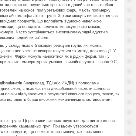
тва покриттів, неухильно зростає і в даний час в світі обсяг
виготовлені на основі поліуретанових фарб, мають полімерну
етовые або аллофанатные групи. Зв'язки можуть виникати під час
 вихідних продуктів, що володіють відносно невеликою
полімери, що володіють великою молекулярною масою,
номерів. Часто зустрічаються високомолекулярні адукти з
яжених подвійних зв'язків.
в, у складі яких є блоковані реакційні групи, які можна
іанатів все частіше використовується як метод деактивації. У
нентні. Фарби можуть наноситися як в рідкій формі, так і у
 при різних температурних умовах: звичайна сушка – понад 0 С,
іізоціанатів (наприклад, ТДІ або ИФДИ) з полиолами
ідних смол, в яких частина дикарбоновой кислоти замінена
ня плівки відбуваються в результаті окисного процесу, також, як
лівки володіють більш високими механічними властивостями і
натные групи. Ці речовини використовуються для виготовлення
утворенням кабамидных груп. При цьому утворюються
є як продукти, що не містять розчинник, так і розчинені