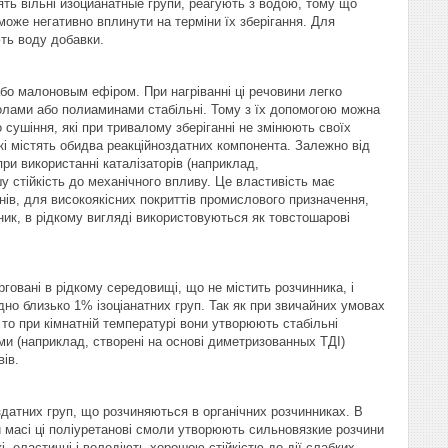
тять вільні изоцианатные групи, реагують з водою, тому що
 може негативно вплинути на терміни їх зберігання. Для
ть воду добавки.
бо малоновым ефіром. При нагріванні ці речовини легко
иолами або полиаминами стабільні. Тому з їх допомогою можна
сушіння, які при тривалому зберіганні не змінюють своїх
кі містять обидва реакційноздатних компонента. Залежно від
ри використанні каталізаторів (наприклад,
 стійкість до механічного впливу. Це властивість має
ів, для високоякісних покриттів промислового призначення,
ник, в рідкому вигляді використовуються як товстошарові
говані в рідкому середовищі, що не містить розчинника, і
дно близько 1% ізоціанатних груп. Так як при звичайних умовах
о при кімнатній температурі вони утворюють стабільні
еми (наприклад, створені на основі диметризованных ТДІ)
ів.
здатних груп, що розчиняються в органічних розчинниках. В
й масі ці поліуретанові смоли утворюють сильновязкие розчини
, еластичні і володіють хорошою стійкістю до дії слабких