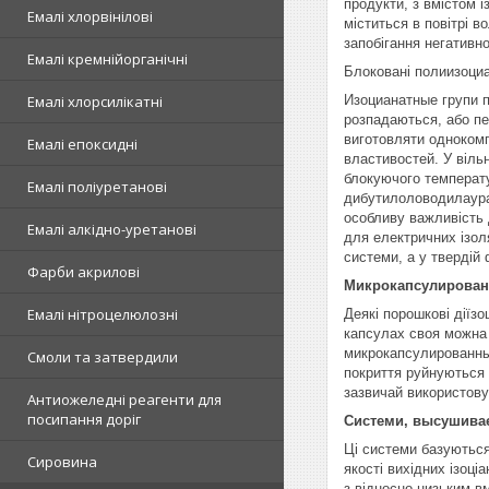
продукти, з вмістом 
Емалі хлорвінілові
міститься в повітрі в
запобігання негативн
Емалі кремнійорганічні
Блоковані полиизоци
Емалі хлорсилікатні
Изоцианатные групи п
розпадаються, або пе
виготовляти однокомп
Емалі епоксидні
властивостей. У віль
блокуючого температу
Емалі поліуретанові
дибутилоловодилаурат
особливу важливість 
Емалі алкідно-уретанові
для електричних ізол
системи, а у твердій 
Фарби акрилові
Микрокапсулирован
Емалі нітроцелюлозні
Деякі порошкові діїз
капсулах своя можна 
микрокапсулированные
Смоли та затвердили
покриття руйнуються 
зазвичай використову
Антиожеледні реагенти для
посипання доріг
Системи, высушива
Ці системи базуються
Сировина
якості вихідних ізоц
з відносно низьким в