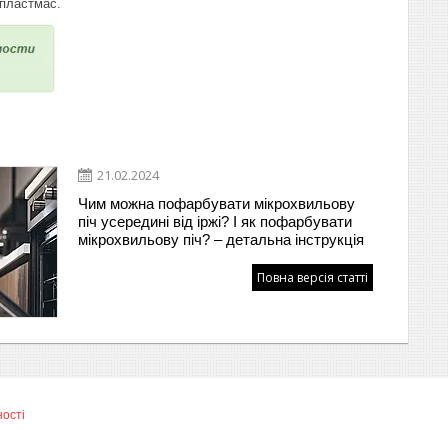
 пластмас.
21.02.2024
Чим можна пофарбувати мікрохвильову
піч усередині від іржі? І як пофарбувати
мікрохвильову піч? – детальна інструкція
Повна версія статті
ності