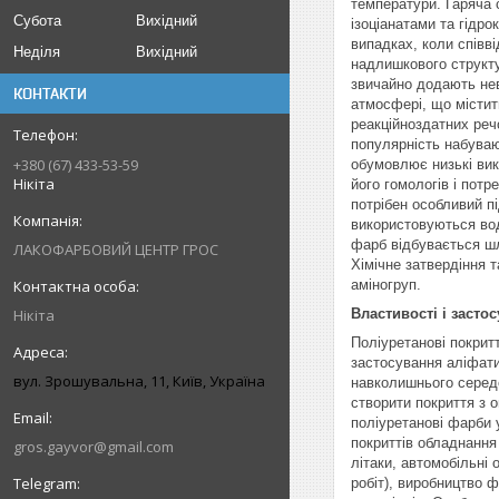
температури. Гаряча 
Субота
Вихідний
ізоціанатами та гідр
випадках, коли співв
Неділя
Вихідний
надлишкового структу
звичайно додають нев
КОНТАКТИ
атмосфері, що містить
реакційноздатних реч
популярність набуваю
+380 (67) 433-53-59
обумовлює низькі вик
Нікіта
його гомологів і пот
потрібен особливий п
використовуються во
фарб відбувається шл
ЛАКОФАРБОВИЙ ЦЕНТР ГРОС
Хімічне затвердіння 
аміногруп.
Нікіта
Властивості і засто
Поліуретанові покрит
застосування аліфати
вул. Зрошувальна, 11, Київ, Україна
навколишнього середо
створити покриття з 
поліуретанові фарби 
покриттів обладнання
gros.gayvor@gmail.com
літаки, автомобільні 
робіт), виробництво 