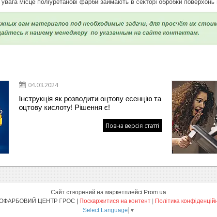
 увага місце поліуретанові фарби займають в секторі обробки поверхонь
04.03.2024
Інструкція як розводити оцтову есенцію та
оцтову кислоту! Рішення є!
Повна версія статті
Сайт створений на маркетплейсі
Prom.ua
ЛАКОФАРБОВИЙ ЦЕНТР ГРОС |
Поскаржитися на контент
|
Політика конфіденцій
Select Language
▼