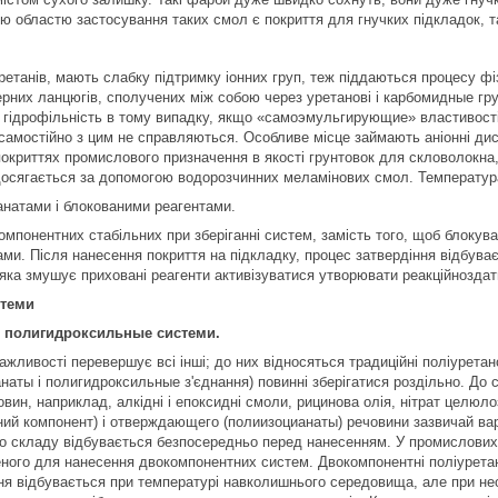
 областю застосування таких смол є покриття для гнучких підкладок, так
уретанів, мають слабку підтримку іонних груп, теж піддаються процесу фі
рних ланцюгів, сполучених між собою через уретанові і карбомидные груп
 гідрофільність в тому випадку, якщо «самоэмульгирующие» властивості,
 самостійно з цим не справляються. Особливе місце займають аніонні ди
окриттях промислового призначення в якості грунтовок для скловолокна, а
досягається за допомогою водорозчинних меламінових смол. Температура
натами і блокованими реагентами.
мпонентних стабільних при зберіганні систем, замість того, щоб блокува
ми. Після нанесення покриття на підкладку, процес затвердіння відбуває
яка змушує приховані реагенти активізуватися утворювати реакційноздатні
стеми
 полигидроксильные системи.
важливості перевершує всі інші; до них відносяться традиційні поліурета
наты і полигидроксильные з'єднання) повинні зберігатися роздільно. До с
вин, наприклад, алкідні і епоксидні смоли, рицинова олія, нітрат целюло
ний компонент) і отверждающего (полиизоцианаты) речовини зазвичай вар
го складу відбувається безпосередньо перед нанесенням. У промислови
ного для нанесення двокомпонентних систем. Двокомпонентні поліурета
ня відбувається при температурі навколишнього середовища, але при н