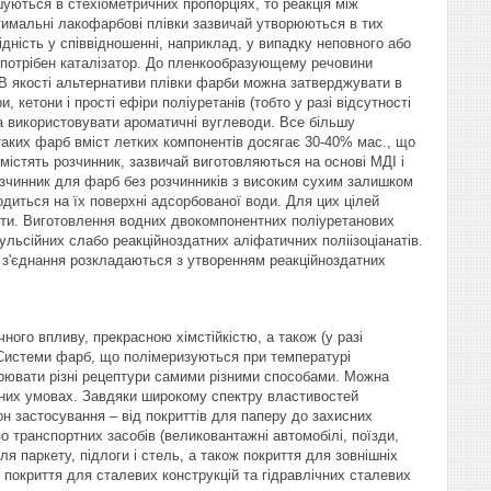
шуються в стехіометричних пропорціях, то реакція між
тимальні лакофарбові плівки зазвичай утворюються в тих
дність у співвідношенні, наприклад, у випадку неповного або
, потрібен каталізатор. До пленкообразующему речовини
 В якості альтернативи плівки фарби можна затверджувати в
 кетони і прості ефіри поліуретанів (тобто у разі відсутності
на використовувати ароматичні вуглеводи. Все більшу
таких фарб вміст летких компонентів досягає 30-40% мас., що
істять розчинник, зазвичай виготовляються на основі МДІ і
розчинник для фарб без розчинників з високим сухим залишком
одиться на їх поверхні адсорбованої води. Для цих цілей
ти. Виготовлення водних двокомпонентних поліуретанових
льсійних слабо реакційноздатних аліфатичних поліізоціанатів.
кі з'єднання розкладаються з утворенням реакційноздатних
ого впливу, прекрасною хімстійкістю, а також (у разі
. Системи фарб, що полімеризуються при температурі
рювати різні рецептури самими різними способами. Можна
ьних умовах. Завдяки широкому спектру властивостей
н застосування – від покриттів для паперу до захисних
о транспортних засобів (великовантажні автомобілі, поїзди,
ля паркету, підлоги і стель, а також покриття для зовнішніх
 покриття для сталевих конструкцій та гідравлічних сталевих