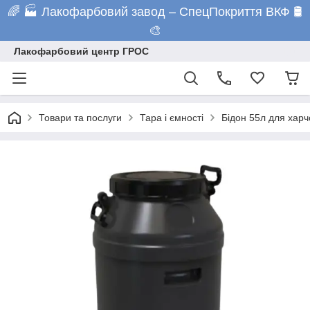
🌈 🏭 Лакофарбовий завод – СпецПокриття ВКФ 🛢️
🎨
Лакофарбовий центр ГРОС
Товари та послуги
Тара і ємності
Бідон 55л для харч