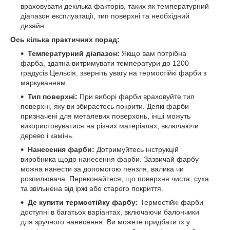
враховувати декілька факторів, таких як температурний
діапазон експлуатації, тип поверхні та необхідний
дизайн.
Ось кілька практичних порад:
Температурний діапазон:
Якщо вам потрібна
фарба, здатна витримувати температури до 1200
градусів Цельсія, зверніть увагу на термостійкі фарби з
маркуванням.
Тип поверхні:
При виборі фарби враховуйте тип
поверхні, яку ви збираєтесь покрити. Деякі фарби
призначені для металевих поверхонь, інші можуть
використовуватися на різних матеріалах, включаючи
дерево і камінь.
Нанесення фарби:
Дотримуйтесь інструкцій
виробника щодо нанесення фарби. Зазвичай фарбу
можна нанести за допомогою пензля, валика чи
розпилювача. Переконайтеся, що поверхня чиста, суха
та звільнена від іржі або старого покриття.
Де купити термостійку фарбу:
Термостійкі фарби
доступні в багатьох варіантах, включаючи балончики
для зручного нанесення. Ви можете придбати їх у