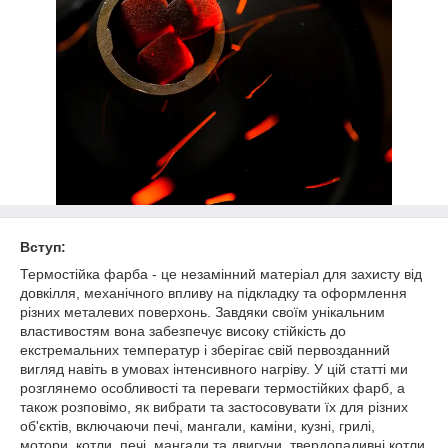
Вступ:
Термостійка фарба - це незамінний матеріал для захисту від
довкілля, механічного впливу на підкладку та оформлення
різних металевих поверхонь. Завдяки своїм унікальним
властивостям вона забезпечує високу стійкість до
екстремальних температур і зберігає свій первозданний
вигляд навіть в умовах інтенсивного нагріву. У цій статті ми
розглянемо особливості та переваги термостійких фарб, а
також розповімо, як вибрати та застосовувати їх для різних
об'єктів, включаючи печі, мангали, каміни, кузні, грилі,
мотори, котли, печі, мангали та двигуни, твердопаливні котли