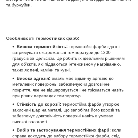
та буржуйки.
Особливості термостійких фарб:
Висока термостійкість:
термостійкі фарби здатні
витримувати екстремальні температури до 1200
градусів за Цельсієм. Це робить їх ідеальним рішенням
для об'єктів, які піддаються інтенсивному нагріванню,
таких як печі, каміни та кузні.
Висока адгезія:
емаль має відмінну адгезію до
металевих поверхонь, забезпечуючи довговічне
покриття, яке не відшаровується і не тріскається навіть
при різких перепадах температур.
Стійкість до корозії:
термостійка фарба утворює
захисний шар на металі, що запобігає його корозії та
забезпечує довговічність поверхні навіть в умовах
високої вологості.
Вибір та застосування термостійких фарб:
коли
справа доходить до вибору термостійкої фарби, слід