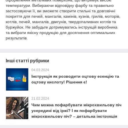
оформлення металевих поверхонь, що витримує високі
температури. Вибираючи відповідну фарбу та правильно
застосовуючи її, ви зможете створити стильні та довговічні
покриття для печей, мангалів, камінів, кузнів, грилів, моторів,
котлів, печей, мангалів, двигунів, твердопаливних котлів та
буржуйок. Не забудьте дотримуватись інструкцій виробника
та вибрати якісну продукцію для досягнення оптимальних
результатів.
Інші статті рубрики
04.03.2024
Інструкція як розводити оцтову есенцію та
оцтову кислоту! Рішення є!
21.02.2024
Чим можна пофарбувати мікрохвильову піч
усередині від іржі? І як пофарбувати
мікрохвильову піч? – детальна інструкція