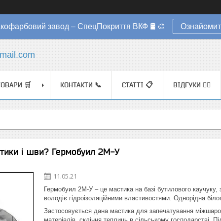
акофарбовий завод – СпецПокриття ВКФ 🛢️ 🎨
Ознайомит
mail.com
ТОВАРИ 🛒
КОНТАКТИ 📞
СТАТТІ 📋
ВІДГУКИ ✍🏼
тики і шви? Гермобуил 2М-У
11.05.21
Гермобуил 2М-У – це мастика на базі бутилового каучуку, 
володіє гідроізоляційними властивостями. Однорідна білого
Застосовується дана мастика для запечатування міжшарови
матеріалів, скління теплиць в сільському господарстві. П