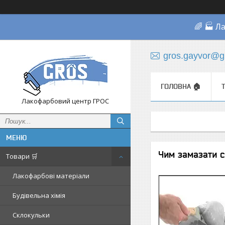
🌈 🏭 Л
gros.gayvor@g
ГОЛОВНА 🏠
Лакофарбовий центр ГРОС
Чим замазати с
Товари 🛒
Лакофарбові матеріали
Будівельна хімія
Склокульки