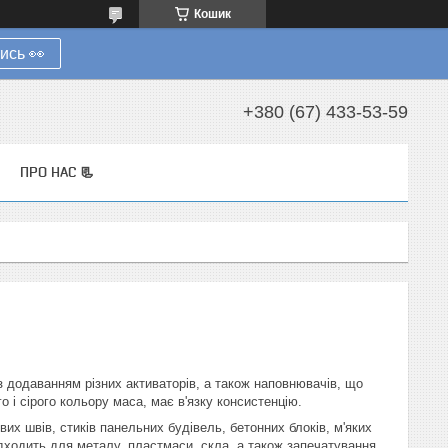
Кошик
ись 👀
+380 (67) 433-53-59
ПРО НАС 📃
з додаванням різних активаторів, а також наповнювачів, що
 і сірого кольору маса, має в'язку консистенцію.
х швів, стиків панельних будівель, бетонних блоків, м'яких
ідходить для металу, пластмаси, скла, а також запечатування