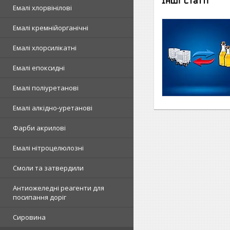
Інші статті
Емалі хлорвінілові
Емалі кремнійорганічні
Емалі хлорсилікатні
Емалі епоксидні
Емалі поліуретанові
Емалі алкідно-уретанові
Фарби акрилові
Емалі нітроцелюлозні
Смоли та затвердили
Антиожеледні реагенти для
посипання доріг
Сировина