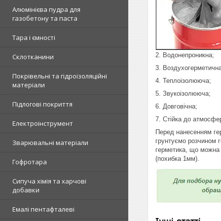
Алюмінієва пудра для
газобетону та паста
Тара і ємності
2. Водонепроникна;
Склотканини
3. Воздухогерметична
Покрівельні та гідроізоляційні
4. Теплоізолююча;
матеріали
5. Звукоізолююча;
Підлогові покриття
6. Довговічна;
7. Стійка до атмосфе
Електроінструмент
Перед нанесенням гер
грунтуємо розчином г
Зварювальні матеріали
герметика, що можна 
(похибка 1мм).
Гофротара
Сипуча хімія та харчові
добавки
Емалі пентафталеві