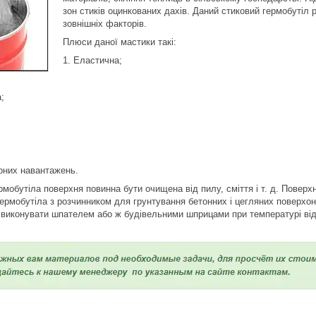
зон стиків оцинкованих дахів. Даний стиковий гермобутіл р
зовнішніх факторів.
Плюси даної мастики такі:
1. Еластична;
;
рних навантажень.
мобутіла поверхня повинна бути очищена від пилу, сміття і т. д. Поверх
ермобутіла з розчинником для грунтування бетонних і цегляних поверхо
виконувати шпателем або ж будівельними шприцами при температурі від 