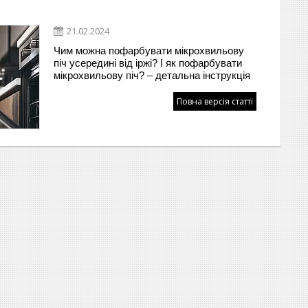
21.02.2024
Чим можна пофарбувати мікрохвильову
піч усередині від іржі? І як пофарбувати
мікрохвильову піч? – детальна інструкція
Повна версія статті