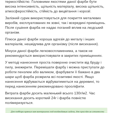
термостійкістю. Головними якостями даної фарби бути
висока інтенсивність, щільність матеріалу, висока щільність,
атмосферостійкість, стійкість до вицвітання і корозії.
Залізний сурик використовується для покриття металевих
виробів, експлуатованих як зовні, так і всередині приміщень.
Після сушіння фарба не надає поганий вплив на людський
організм.
Плюси даної фарби хороша адгезія до металу і інших
матеріалів, нешкідлива для організму (після висихання).
Мінуси даної фарби легковоспламенима, а також не
рекомендується використовувати в закритих приміщеннях.
У методі нанесення проста поверхню очистити від бруду і
пилу, знежирити. Перемішати фарбу і можна приступати до
роботи пензлем або валиком, фарбувати її бажано в два
шари щоб фарба розкрила всі позитивні якості. Якщо
нанесення відбувається відбуватиметься на деревині, то
перед нанесенням рекомендовано прооліфити.
Витрата фарби досить маленький всього 130г/м2. Час
висихання досить короткий 24г і фарба повністю
полімеризується.