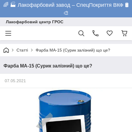
🌈 🏭 Лакофарбовий завод – СпецПокриття ВКФ 🛢️
🎨
Лакофарбовий центр ГРОС
Статті
Фарба МА-15 (Сурик залізний) що це?
Фарба МА-15 (Сурик залізний) що це?
07.05.2021