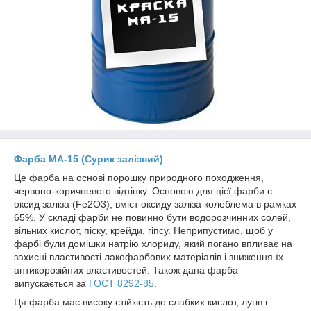
Фарба МА-15 (Сурик залізний)
Це фарба на основі порошку природного походження,
червоно-коричневого відтінку. Основою для цієї фарби є
оксид заліза (Fe
2
O
3
), вміст оксиду заліза колеблема в рамках
65%. У складі фарби не повинно бути водорозчинних солей,
вільних кислот, піску, крейди, гіпсу. Неприпустимо, щоб у
фарбі були домішки натрію хлориду, який погано впливає на
захисні властивості лакофарбових матеріалів і зниження їх
антикорозійних властивостей. Також дана фарба
випускається за
ГОСТ 8292-85
.
Ця фарба має високу стійкість до слабких кислот, лугів і