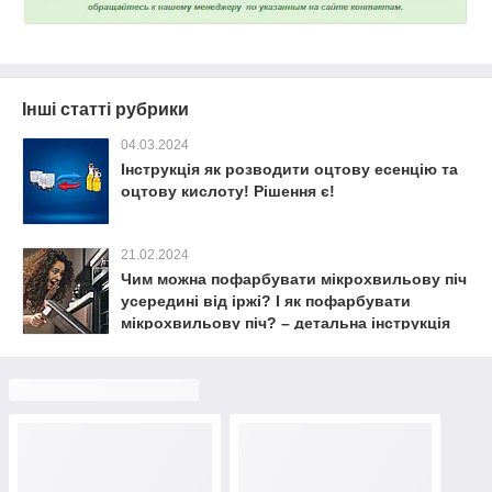
Інші статті рубрики
04.03.2024
Інструкція як розводити оцтову есенцію та
оцтову кислоту! Рішення є!
21.02.2024
Чим можна пофарбувати мікрохвильову піч
усередині від іржі? І як пофарбувати
мікрохвильову піч? – детальна інструкція