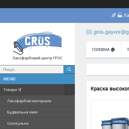
🌈 🏭 Л
gros.gayvor@g
ГОЛОВНА 🏠
Лакофарбовий центр ГРОС
Краска высоког
Товари 🛒
Лакофарбові матеріали
Будівельна хімія
Склокульки