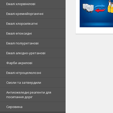
Емалі хлорвінілові
Емалі кремнійорганічні
Емалі хлорсилікатні
Емалі епоксидні
Емалі поліуретанові
Емалі алкідно-уретанові
Фарби акрилові
Емалі нітроцелюлозні
Смоли та затвердили
Антиожеледні реагенти для
посипання доріг
Сировина