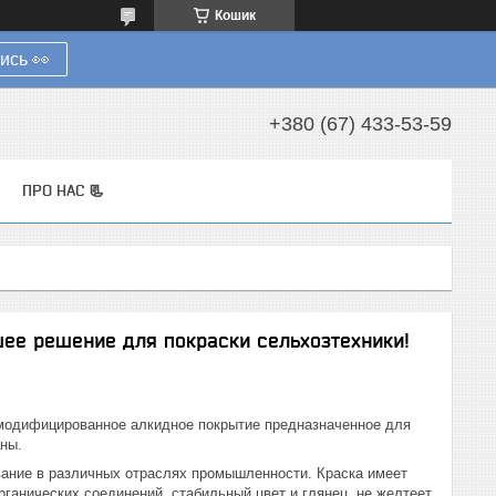
Кошик
ись 👀
+380 (67) 433-53-59
ПРО НАС 📃
шее решение для покраски сельхозтехники!
одифицированное алкидное покрытие предназначенное для
аны.
ование в различных отраслях промышленности. Краска имеет
рганических соединений, стабильный цвет и глянец, не желтеет