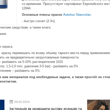
со временем. Присутствует сертификат Европейского инс
12944.
Основные плюсы краски
Autolux Stancolac
:
- быстро сохнет (2-3ч);
ическим средствам, а также влаге;
ания;
р окраса.
:
краску перемешать по всему объему тарного места перед применением
ить на предварительно загрунтованные поверхности.
– разбавить на 5-10% растворителем 1015
р: 1,5-2,0 mm, давление:3-5 bar) - разбавить на 5%
ением – разбавить на 5%.
 вам материалов под необходимые задачи, а также просчёт их сто
контактам.
04.03.2024
Інструкція як розводити оцтову есенцію та