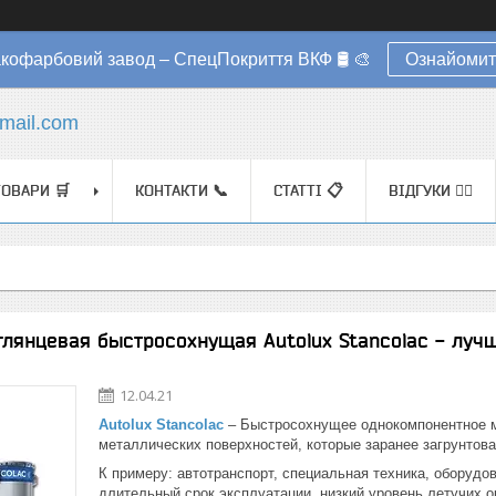
акофарбовий завод – СпецПокриття ВКФ 🛢️ 🎨
Ознайомит
mail.com
ТОВАРИ 🛒
КОНТАКТИ 📞
СТАТТІ 📋
ВІДГУКИ ✍🏼
лянцевая быстросохнущая Autolux Stancolac - луч
12.04.21
Autolux Stancolac
– Быстросохнущее однокомпонентное м
металлических поверхностей, которые заранее загрунтов
К примеру: автотранспорт, специальная техника, оборуд
длительный срок эксплуатации, низкий уровень летучих о