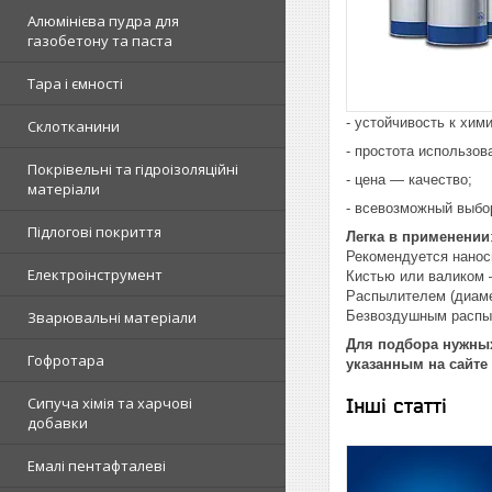
Алюмінієва пудра для
газобетону та паста
Тара і ємності
- устойчивость к хим
Склотканини
- простота использов
Покрівельні та гідроізоляційні
- цена — качество;
матеріали
- всевозможный выбо
Підлогові покриття
Легка в применении
Рекомендуется нанос
Електроінструмент
Кистью или валиком 
Распылителем (диамет
Зварювальні матеріали
Безвоздушным распыл
Для подбора нужных
Гофротара
указанным на сайте 
Сипуча хімія та харчові
Інші статті
добавки
Емалі пентафталеві