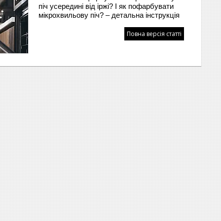
піч усередині від іржі? І як пофарбувати
мікрохвильову піч? – детальна інструкція
Повна версія статті