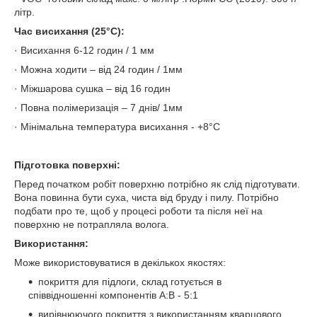
літр.
Час висихання (
25°С
):
· Висихання 6-12 годин / 1 мм
· Можна ходити – від 24 годин / 1мм
· Міжшарова сушка – від 16 годин
· Повна полімеризація – 7 днів/ 1мм
· Мінімальна температура висихання - +8°С
Підготовка поверхні
:
Перед початком робіт поверхню потрібно як слід підготувати.
Вона повинна бути суха, чиста від бруду і пилу. Потрібно
подбати про те, щоб у процесі роботи та після неї на
поверхню не потрапляла волога.
Використання
:
Може використовуватися в декількох якостях:
покриття для підлоги, склад готується в
співвідношенні компонентів А:В - 5:1
вирівнюючого покриття з використанням кварцового