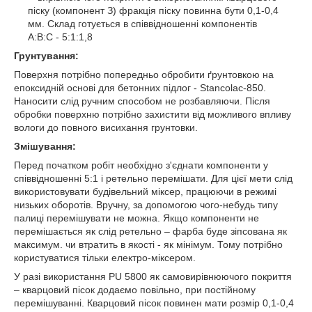
піску (компонент З) фракція піску повинна бути 0,1-0,4
мм. Склад готується в співвідношенні компонентів
А:В:С - 5:1:1,8
Грунтування
:
Поверхня потрібно попередньо обробити ґрунтовкою на
епоксидній основі для бетонних підлог - Stancolac-850.
Наносити слід ручним способом не розбавляючи. Після
обробки поверхню потрібно захистити від можливого впливу
вологи до повного висихання грунтовки.
Змішування
:
Перед початком робіт необхідно з'єднати компоненти у
співвідношенні 5:1 і ретельно перемішати. Для цієї мети слід
використовувати будівельний міксер, працюючи в режимі
низьких оборотів. Вручну, за допомогою чого-небудь типу
палиці перемішувати не можна. Якщо компоненти не
перемішається як слід ретельно – фарба буде зіпсована як
максимум. чи втратить в якості - як мінімум. Тому потрібно
користуватися тільки електро-міксером.
У разі використання PU 5800 як самовирівнюючого покриття
– кварцовий пісок додаємо повільно, при постійному
перемішуванні. Кварцовий пісок повинен мати розмір 0,1-0,4