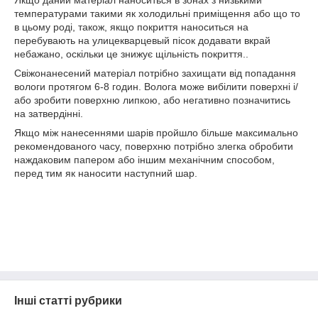
Якщо даний матеріал наноситься в зонах з низькими
температурами такими як холодильні приміщення або що то
в цьому роді, також, якщо покриття наноситься на
перебувають на улицекварцевый пісок додавати вкрай
небажано, оскільки це знижує щільність покриття..
Свіжонанесений матеріал потрібно захищати від попадання
вологи протягом 6-8 годин. Волога може вибілити поверхні і/
або зробити поверхню липкою, або негативно позначитись
на затвердінні.
Якщо між нанесеннями шарів пройшло більше максимально
рекомендованого часу, поверхню потрібно злегка обробити
наждаковим папером або іншим механічним способом,
перед тим як наносити наступний шар.
Інші статті рубрики