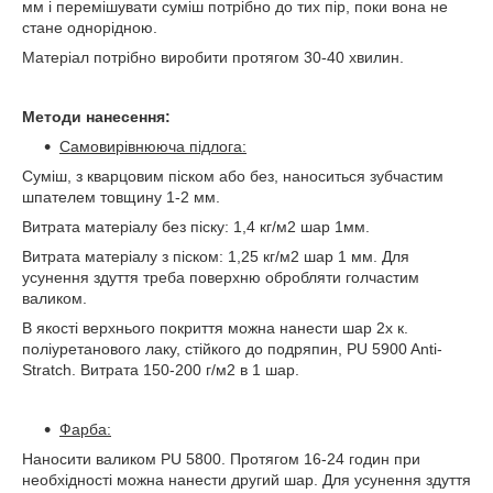
мм і перемішувати суміш потрібно до тих пір, поки вона не
стане однорідною.
Матеріал потрібно виробити протягом 30-40 хвилин.
Метод
и
нанесення:
Самовирівнююча підлога:
Суміш, з кварцовим піском або без, наноситься зубчастим
шпателем товщину 1-2 мм.
Витрата матеріалу без піску: 1,4 кг/м2 шар 1мм.
Витрата матеріалу з піском: 1,25 кг/м2 шар 1 мм. Для
усунення здуття треба поверхню обробляти голчастим
валиком.
В якості верхнього покриття можна нанести шар 2х к.
поліуретанового лаку, стійкого до подряпин, PU 5900 Anti-
Stratch. Витрата 150-200 г/м2 в 1 шар.
Фарба:
Наносити валиком PU 5800. Протягом 16-24 годин при
необхідності можна нанести другий шар. Для усунення здуття