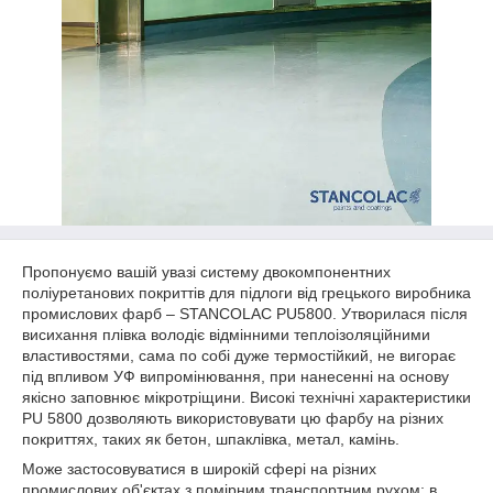
Пропонуємо вашій увазі систему двокомпонентних
поліуретанових покриттів для підлоги від грецького виробника
промислових фарб – STANCOLAC PU5800. Утворилася після
висихання плівка володіє відмінними теплоізоляційними
властивостями, сама по собі дуже термостійкий, не вигорає
під впливом УФ випромінювання, при нанесенні на основу
якісно заповнює мікротріщини. Високі технічні характеристики
PU 5800 дозволяють використовувати цю фарбу на різних
покриттях, таких як бетон, шпаклівка, метал, камінь.
Може застосовуватися в широкій сфері на різних
промислових об'єктах з помірним транспортним рухом: в