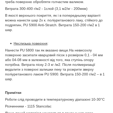
треба поверхню обробляти голчастим валиком.
Витрата 300-400 г/м2 - 1слой (3,1 м2/кг - 200мкм)
В якості верхнього покриття, як і в попередньому варіанті
можна нанести шар 2х к. поліуретанового лаку, стійкого до
подряпин, PU 5900 Anti-Stratch. Витрата 150-200 г/м2 в 1
шар.
Неслизька поверхня
:
Нанести PU 5800 так як вказано вище.На невисохлу
поверхню засипати кварцовий пісок з розміром 0,1 - 04 мм
або 04-08 мм в залежності від того, яка ступінь опору
потрібна. Витрата піску 2-3 кг /м2. Після полімеризації
видалити з поверхні залишки пеку та розкрити зверху
поліуретанового лаком PU 5900. Витрата 150-200 г/м2 – в 1
шар.
Примітки
Роботи слід проводити в температурному діапазоні 10-30°С
Розчинники - 1115 Stancolac