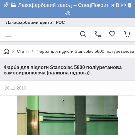
🌈 🏭 Лакофарбовий завод – СпецПокриття ВКФ 🛢️
🎨
Лакофарбовий центр ГРОС
Статті
Фарба для підлоги Stancolac 5800 поліуретанова
Фарба для підлоги Stancolac 5800 поліуретанова
самовирівнююча (наливна підлога)
20.11.2019