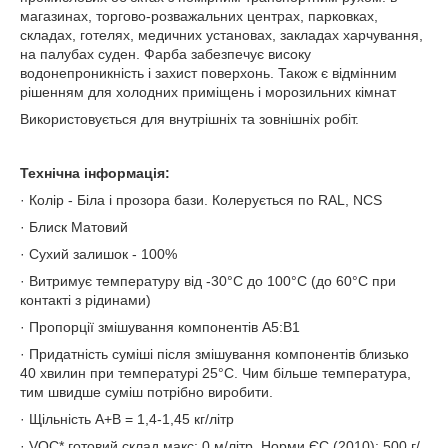
магазинах, торгово-розважальних центрах, парковках,
складах, готелях, медичних установах, закладах харчування,
на палубах суден. Фарба забезпечує високу
водонепроникність і захист поверхонь. Також є відмінним
рішенням для холодних приміщень і морозильних кімнат
Використовується для внутрішніх та зовнішніх робіт.
Технічна інформація:
· Колір - Біла і прозора бази. Колерується по RAL, NCS
· Блиск Матовий
· Сухий залишок - 100%
· Витримує температуру від -30°С до 100°С (до 60°С при
контакті з рідинами)
· Пропорції змішування компонентів А5:В1
· Придатність суміші після змішування компонентів близько
40 хвилин при температурі 25°С. Чим більше температура,
тим швидше суміш потрібно виробити.
· Щільність А+В = 1,4-1,45 кг/літр
· VOC* готовий склад макс: 0 м/літр .Норми ЄС (2010): 500 г/