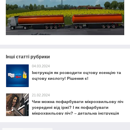
Інші статті рубрики
04.03.2024
Інструкція як розводити оцтову есенцію та
оцтову кислоту! Рішення є!
21.02.2024
Чим можна пофарбувати мікрохвильову піч
усередині від іржі? І як пофарбувати
мікрохвильову піч? – детальна інструкція