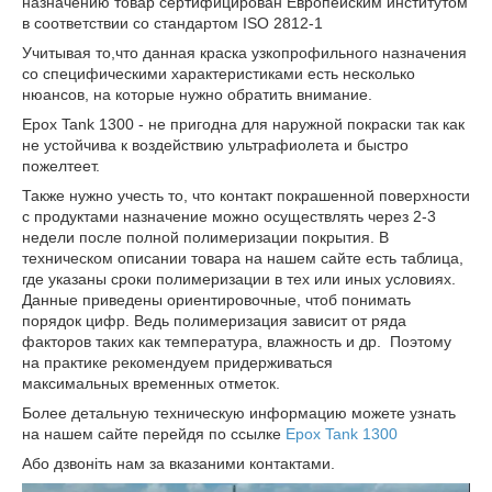
назначению товар сертифицирован Европейским институтом
в соответствии со стандартом ISO 2812-1
Учитывая то,что данная краска узкопрофильного назначения
со специфическими характеристиками есть несколько
нюансов, на которые нужно обратить внимание.
Epox Tank 1300 - не пригодна для наружной покраски так как
не устойчива к воздействию ультрафиолета и быстро
пожелтеет.
Также нужно учесть то, что контакт покрашенной поверхности
с продуктами назначение можно осуществлять через 2-3
недели после полной полимеризации покрытия. В
техническом описании товара на нашем сайте есть таблица,
где указаны сроки полимеризации в тех или иных условиях.
Данные приведены ориентировочные, чтоб понимать
порядок цифр. Ведь полимеризация зависит от ряда
факторов таких как температура, влажность и др. Поэтому
на практике рекомендуем придерживаться
максимальных временных отметок.
Более детальную техническую информацию можете узнать
на нашем сайте перейдя по ссылке
Epox Tank 1300
Або дзвоніть нам за вказаними контактами.