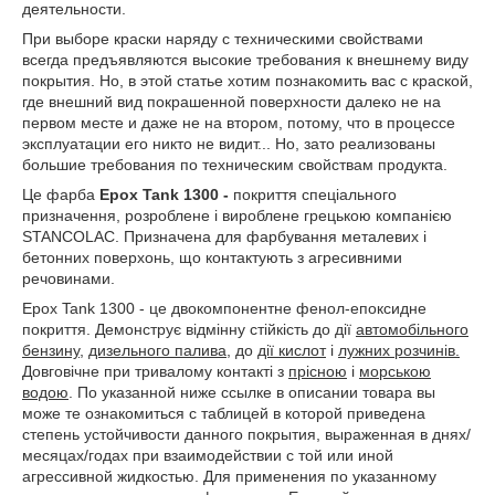
деятельности.
При выборе краски наряду с техническими свойствами
всегда предъявляются высокие требования к внешнему виду
покрытия. Но, в этой статье хотим познакомить вас с краской,
где внешний вид покрашенной поверхности далеко не на
первом месте и даже не на втором, потому, что в процессе
эксплуатации его никто не видит... Но, зато реализованы
большие требования по техническим свойствам продукта.
Це фарба
Epox Tank 1300 -
покриття спеціального
призначення, розроблене і вироблене грецькою компанією
STANCOLAC. Призначена для фарбування металевих і
бетонних поверхонь, що контактують з агресивними
речовинами.
Epox Tank 1300 - це двокомпонентне фенол-епоксидне
покриття. Демонструє відмінну стійкість до дії
автомобільного
бензину
,
дизельного палива
, до
дії кислот
і
лужних розчинів.
Довговічне при тривалому контакті з
прісною
і
морською
водою
. По указанной ниже ссылке в описании товара вы
може те ознакомиться с таблицей в которой приведена
степень устойчивости данного покрытия, выраженная в днях/
месяцах/годах при взаимодействии с той или иной
агрессивной жидкостью. Для применения по указанному