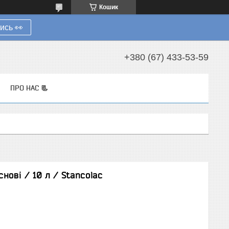
Кошик
ись 👀
+380 (67) 433-53-59
ПРО НАС 📃
нові / 10 л / Stancolac