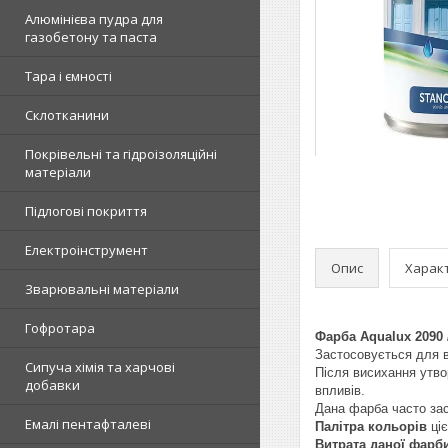
Алюмінієва пудра для
газобетону та паста
Тара і ємності
Склотканини
Покрівельні та гідроізоляційні
матеріали
Підлогові покриття
Електроінструмент
Опис
Харак
Зварювальні матеріали
Гофротара
Фарба Aqualux 2090 
Застосовується для вн
Сипуча хімія та харчові
Після висихання утвор
добавки
впливів.
Дана фарба часто заст
Емалі пентафталеві
Палітра кольорів
ціє
Витрата даної фарб