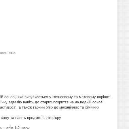
вленістю
 основі, яка випускається у глянсовому та матовому варіанті.
інну адгезію навіть до старих покриття не на водній основі.
стивості, а також гарний опір до механічних та хімічних
саду та навіть предметів інтер'єру.
ь шарів 1-2 шару.