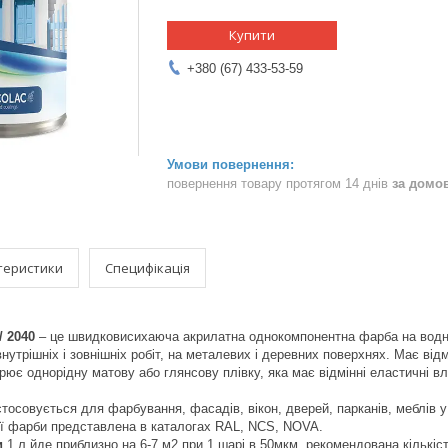
Купити
+380 (67) 433-53-59
повернення товару протягом 14 днів
за домо
теристики
Специфікація
/ 2040
– це швидковисихаюча акрилатна однокомпонентна фарба на водній
утрішніх і зовнішніх робіт, на металевих і деревних поверхнях. Має відм
ює однорідну матову або глянсову плівку, яка має відмінні еластичні вла
осовується для фарбування, фасадів, вікон, дверей, парканів, меблів у 
ї фарби представлена ​​в каталогах RAL, NCS, NOVA.
и
1 л йде приблизно на 6-7 м2 при 1 шарі в 50мкм, рекомендована кількіст