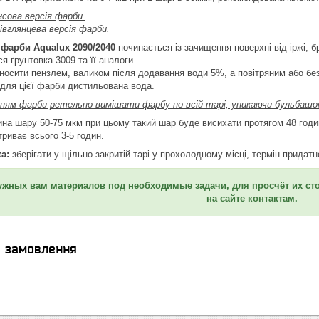
нсова версія фарби.
півглянцева версія фарби.
 фарби Aqualux 2090/2040
починається із зачищення поверхні від іржі, 
я ґрунтовка 3009 та її аналоги.
носити пензлем, валиком після додавання води 5%, а повітряним або бе
для цієї фарби дистильована вода.
нням фарби ретельно вимішати фарбу по всій тарі, уникаючи бульбашок
а шару 50-75 мкм при цьому такий шар буде висихати протягом 48 годин 
риває всього 3-5 годин.
ка:
зберігати у щільно закритій тарі у прохолодному місці, термін придатн
ных вам материалов под необходимые задачи, для просчёт их ст
на сайте контактам.
я замовлення