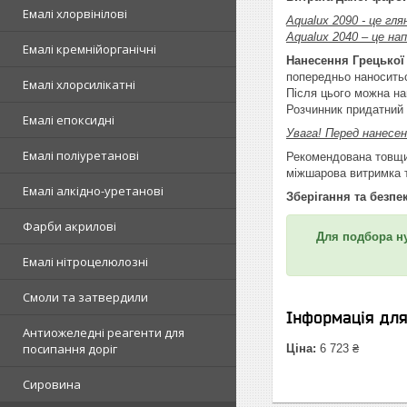
Емалі хлорвінілові
Aqualux 2090 - це гля
Aqualux 2040 – це на
Емалі кремнійорганічні
Нанесення Грецької
попередньо наноситьс
Емалі хлорсилікатні
Після цього можна на
Розчинник придатний 
Емалі епоксидні
Увага! Перед нанесе
Емалі поліуретанові
Рекомендована товщин
міжшарова витримка т
Емалі алкідно-уретанові
Зберігання та безпе
Фарби акрилові
Для подбора нуж
Емалі нітроцелюлозні
Смоли та затвердили
Інформація дл
Антиожеледні реагенти для
посипання доріг
Ціна:
6 723 ₴
Сировина