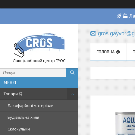
🌈 🏭 Л
gros.gayvor@g
ГОЛОВНА 🏠
Лакофарбовий центр ГРОС
Товари 🛒
Лакофарбові матеріали
Будівельна хімія
Склокульки