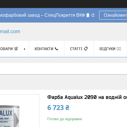
акофарбовий завод – СпецПокриття ВКФ 🛢️ 🎨
Ознайомит
mail.com
ТОВАРИ 🛒
КОНТАКТИ 📞
СТАТТІ 📋
ВІДГУКИ ✍🏼
Фарба Aqualux 2090 на водній ос
6 723 ₴
Готово до відправки