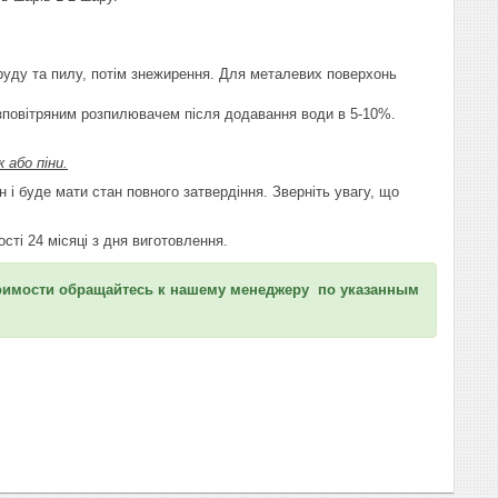
бруду та пилу, потім знежирення. Для металевих поверхонь
зповітряним розпилювачем після додавання води в 5-10%.
 або піни.
і буде мати стан повного затвердіння. Зверніть увагу, що
ості 24 місяці з дня виготовлення.
оимости обращайтесь к нашему менеджеру по указанным