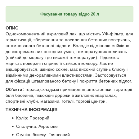
Фасування товару відро 20 л
ОПИС
Однокомпонентний акриловий лак, що містить УФ-фільтр, для
герметизації, збереження та посилення бетонних поверхонь,
штампованого бетонної підлоги. Володіє відмінною стійкістю
до екстремальних погодних умов, температурних коливань
(стійкий до морозу і до високої температури). Підсилює
міцність поверхні і сприяє її стійкості кольору. Лак не
відшаровується, швидко сохне, має високий ступінь блиску і
відмінними декоративними властивостями. Застосовується
для фіксації штампованого бетону і покриття бетонних підлог.
Об'єкти:
тераси,складські приміщення,автостоянки, території
біля басейнів, пішохідні доріжки в житлових кварталах,
спортивні клуби, магазини, готелі, торгові центри.
ТЕХНІЧНА ІНФОРМАЦІЯ
Колір: Прозорий
Сполучна: Акрилове
Ступінь блиску: Глянсовий