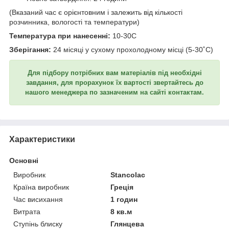
(Вказаний час є орієнтовним і залежить від кількості
розчинника, вологості та температури)
Температура при нанесенні:
10-30С
Зберігання:
24 місяці у сухому прохолодному місці (5-30˚C)
Для підбору потрібних вам матеріалів під необхідні
завдання, для прорахунок їх вартості звертайтесь до
нашого менеджера по зазначеним на сайті контактам.
Характеристики
Основні
Виробник
Stancolac
Країна виробник
Греція
Час висихання
1 годин
Витрата
8 кв.м
Ступінь блиску
Глянцева