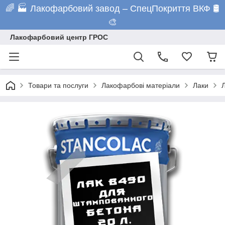
🌈 🏭 Лакофарбовий завод – СпецПокриття ВКФ 🛢️
🎨
Лакофарбовий центр ГРОС
Товари та послуги
Лакофарбові матеріали
Лаки