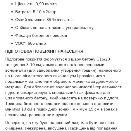
Щільність: 0,90 кг/літр
Витрата: 5-10 м2/літр
Сухий залишок: 35 % за вагою
Стійкість до навантажень, ультрафіолету
Фіксація бетонної поверхні
VOC*: 665 г/літр
ПІДГОТОВКА ПОВЕРХНІ І НАНЕСЕННЯ
Підлогове покриття формується з шару бетону C16/20
товщиною 8-10 см, армованого поліпропіленовими
волокнами (для запобігання утворення тріщин), нанесеного
на нього пігментованого виконавцем і роздільника з
подальшим витісненням обраного малюнка за допомогою
матриць. Для абсолютної водонепроникності і герметичності
підлоги використовують спеціальний лак-фіксатор для
штампованого бетону, який наносять на поверхню підлоги.
Товщина бетонного підстави підлоги повинна становити
мінімум 10 см в пішохідних зонах і мінімум 15 см в зонах з
незначним транспортним рухом.
Поверхня, на яку буде нанесений лак, має бути повністю
очищена, знежирена, висушена і захищена від попадання