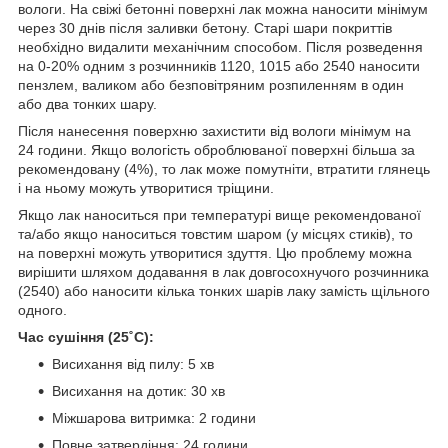
вологи. На свіжі бетонні поверхні лак можна наносити мінімум
через 30 днів після заливки бетону. Старі шари покриттів
необхідно видалити механічним способом. Після розведення
на 0-20% одним з розчинників 1120, 1015 або 2540 наносити
пензлем, валиком або безповітряним розпиленням в один
або два тонких шару.
Після нанесення поверхню захистити від вологи мінімум на
24 години. Якщо вологість оброблюваної поверхні більша за
рекомендовану (4%), то лак може помутніти, втратити глянець
і на ньому можуть утворитися тріщини.
Якщо лак наноситься при температурі вище рекомендованої
та/або якщо наноситься товстим шаром (у місцях стиків), то
на поверхні можуть утворитися здуття. Цю проблему можна
вирішити шляхом додавання в лак довгосохнучого розчинника
(2540) або наносити кілька тонких шарів лаку замість щільного
одного.
Час сушіння (25˚C):
Висихання від пилу: 5 хв
Висихання на дотик: 30 хв
Міжшарова витримка: 2 години
Повне затвердіння: 24 години