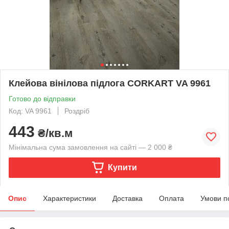
Клейова вінілова підлога CORKART VA 9961
Готово до відправки
Код: VA 9961
Роздріб
443
₴/кв.м
Мінімальна сума замовлення на сайті — 2 000 ₴
Купити
Опис
Характеристики
Доставка
Оплата
Умови п