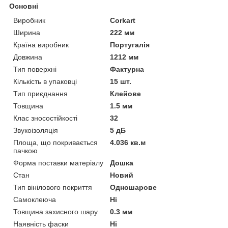
Основні
Виробник
Corkart
Ширина
222 мм
Країна виробник
Португалія
Довжина
1212 мм
Тип поверхні
Фактурна
Кількість в упаковці
15 шт.
Тип приєднання
Клейове
Товщина
1.5 мм
Клас зносостійкості
32
Звукоізоляція
5 дБ
Площа, що покривається
4.036 кв.м
пачкою
Форма поставки матеріалу
Дошка
Стан
Новий
Тип вінілового покриття
Одношарове
Самоклеюча
Ні
Товщина захисного шару
0.3 мм
Наявність фаски
Ні