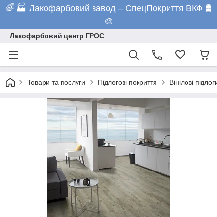
🌈 🏭 Лакофарбовий завод – СпецПокриття ВКФ 🛢️
🎨
Лакофарбовий центр ГРОС
Товари та послуги
Підлогові покриття
Вінілові підлог