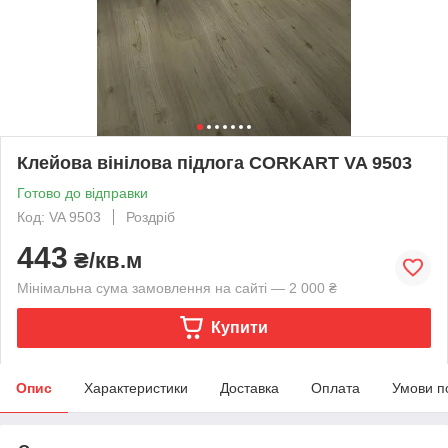
Клейова вінілова підлога CORKART VA 9503
Готово до відправки
Код: VA 9503
Роздріб
443
₴/кв.м
Мінімальна сума замовлення на сайті — 2 000 ₴
Купити
Опис
Характеристики
Доставка
Оплата
Умови п