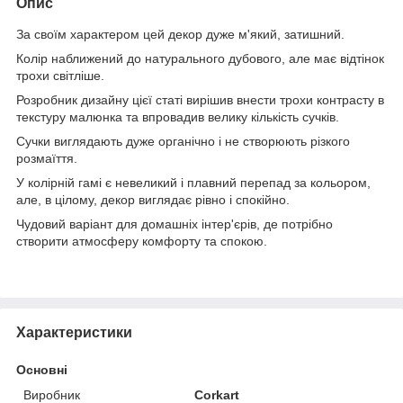
Опис
За своїм характером цей декор дуже м'який, затишний.
Колір наближений до натурального дубового, але має відтінок
трохи світліше.
Розробник дизайну цієї статі вирішив внести трохи контрасту в
текстуру малюнка та впровадив велику кількість сучків.
Сучки виглядають дуже органічно і не створюють різкого
розмаїття.
У колірній гамі є невеликий і плавний перепад за кольором,
але, в цілому, декор виглядає рівно і спокійно.
Чудовий варіант для домашніх інтер'єрів, де потрібно
створити атмосферу комфорту та спокою.
Характеристики
Основні
Виробник
Corkart