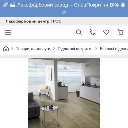
🌈 🏭 Лакофарбовий завод – СпецПокриття ВКФ 🛢️
🎨
Лакофарбовий центр ГРОС
Товари та послуги
Підлогові покриття
Вінілові підлог