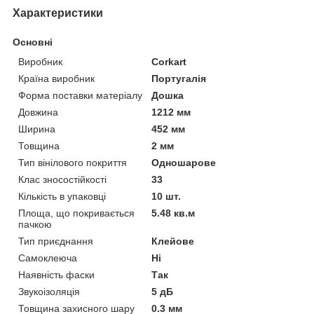
Характеристики
Основні
Виробник
Corkart
Країна виробник
Португалія
Форма поставки матеріалу
Дошка
Довжина
1212 мм
Ширина
452 мм
Товщина
2 мм
Тип вінілового покриття
Одношарове
Клас зносостійкості
33
Кількість в упаковці
10 шт.
Площа, що покривається
5.48 кв.м
пачкою
Тип приєднання
Клейове
Самоклеюча
Ні
Наявність фаски
Так
Звукоізоляція
5 дБ
Товщина захисного шару
0.3 мм