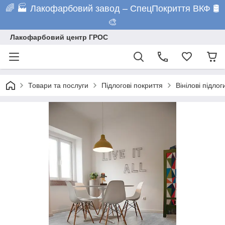
🌈 🏭 Лакофарбовий завод – СпецПокриття ВКФ 🛢️
🎨
Лакофарбовий центр ГРОС
Товари та послуги
Підлогові покриття
Вінілові підлог