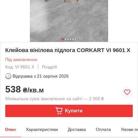
Клейова вінілова підлога CORKART VI 9601 X
Під замовлення
Код: VI 9601 X
Роздріб
Відправка з
21 серпня 2026
538
₴/кв.м
Мінімальна сума замовлення на сайті — 2 000 ₴
Купити
Опис
Характеристики
Доставка
Оплата
Умови п