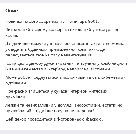
Опис
Новинка нашого асортименту – вініл арт. 9601.
Витриманий у сірому кольорі та виконаний у текстурі під
камінь.
Завдяки високому ступеню зносостійкості такий вініл можна
укладати в будь-яких приміщеннях, крім таких, де
пересувається техніка типу навантажувачів.
Колір цього декору дуже виразний та зручний у комбінаціях з
іншими елементами інтер'єру, наприклад, зі стінами.
Може добре поєднуватися з молочними та світло-бежевими
відтінками.
Прекрасно впишеться у сучасні інтер'єри житлових
приміщень.
Легкий та невибагливий у догляді, зносостійкий, естетично
привабливий – відмінне поєднання переваг!
Цей декор проводиться з 4-сторонньою фаскою.