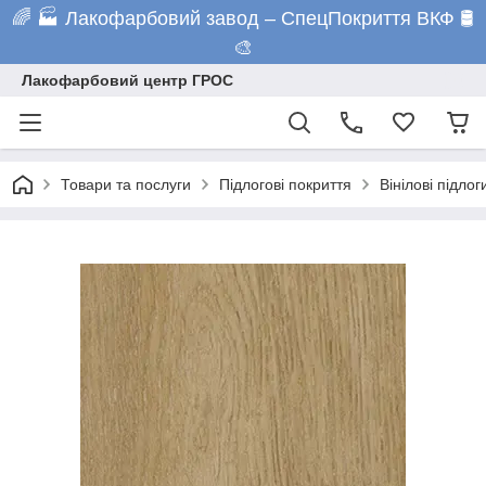
🌈 🏭 Лакофарбовий завод – СпецПокриття ВКФ 🛢️
🎨
Лакофарбовий центр ГРОС
Товари та послуги
Підлогові покриття
Вінілові підлог