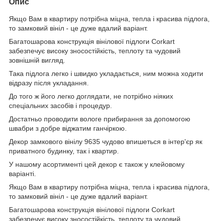
Опис
Якщо Вам в квартиру потрібна міцна, тепла і красива підлога,
то замковий вініл - це дуже вдалий варіант.
Багатошарова конструкція вінілової підлоги Corkart
забезпечує високу зносостійкість, теплоту та чудовий
зовнішній вигляд.
Така підлога легко і швидко укладається, ним можна ходити
відразу після укладання.
До того ж його легко доглядати, не потрібно ніяких
спеціальних засобів і процедур.
Достатньо проводити вологе прибирання за допомогою
швабри з добре віджатим ганчіркою.
Декор замкового вінілу 9635 чудово впишеться в інтер'єр як
приватного будинку, так і квартир.
У нашому асортименті цей декор є також у клейовому
варіанті.
Якщо Вам в квартиру потрібна міцна, тепла і красива підлога,
то замковий вініл - це дуже вдалий варіант.
Багатошарова конструкція вінілової підлоги Corkart
забезпечує високу зносостійкість, теплоту та чудовий