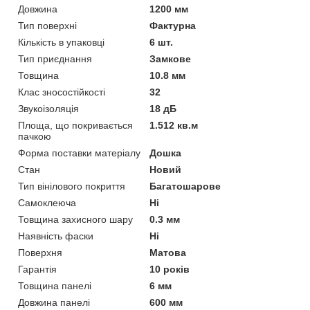
Довжина
1200 мм
Тип поверхні
Фактурна
Кількість в упаковці
6 шт.
Тип приєднання
Замкове
Товщина
10.8 мм
Клас зносостійкості
32
Звукоізоляція
18 дБ
Площа, що покривається
1.512 кв.м
пачкою
Форма поставки матеріалу
Дошка
Стан
Новий
Тип вінілового покриття
Багатошарове
Самоклеюча
Ні
Товщина захисного шару
0.3 мм
Наявність фаски
Ні
Поверхня
Матова
Гарантія
10 років
Товщина панелі
6 мм
Довжина панелі
600 мм