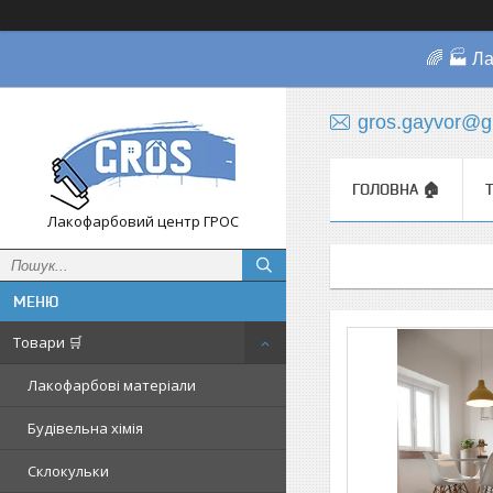
🌈 🏭 Л
gros.gayvor@g
ГОЛОВНА 🏠
Лакофарбовий центр ГРОС
Товари 🛒
Лакофарбові матеріали
Будівельна хімія
Склокульки