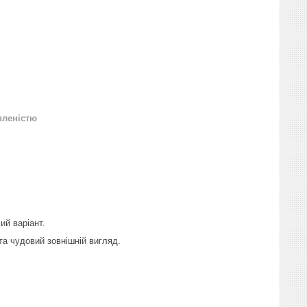
вленістю
ий варіант.
 та чудовий зовнішній вигляд.