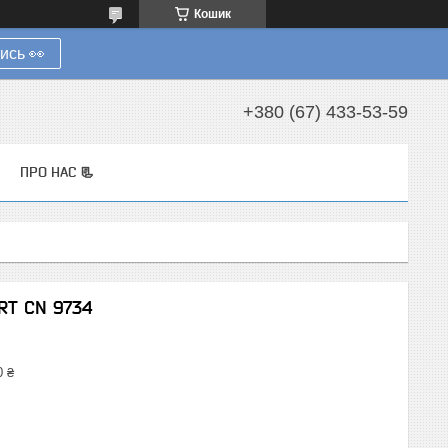
Кошик
ись 👀
+380 (67) 433-53-59
ПРО НАС 📃
RT CN 9734
0 ₴