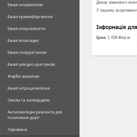
Декор замкового вініл
Емалі хлорвінілові
У нашому асортименті
Емалі кремнійорганічні
Інформація дл
Емалі хлорсилікатні
Ціна:
1 028 ₴/кв.м
Емалі епоксидні
Емалі поліуретанові
Емалі алкідно-уретанові
Фарби акрилові
Емалі нітроцелюлозні
Смоли та затвердили
Антиожеледні реагенти для
посипання доріг
Сировина