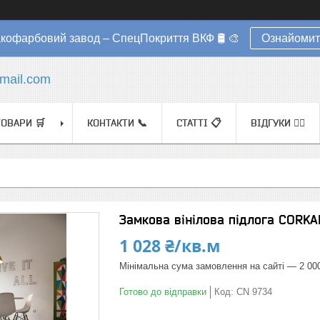
акофарбовий завод – СпецПокриття ВКФ 🛢️ 🎨
Ознайомит
mail.com
ТОВАРИ 🛒
КОНТАКТИ 📞
СТАТТІ 📋
ВІДГУКИ ✍🏼
Замкова вінілова підлога CORKA
1 028 ₴/кв.м
Мінімальна сума замовлення на сайті — 2 00
Готово до відправки
Код:
CN 9734