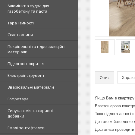
Алюмінієва пудра для
газобетону та паста
Тара і ємності
Склотканини
Покрівельні та гідроізоляційні
матеріали
Підлогові покриття
Електроінструмент
Опис
Харак
Зварювальні матеріали
Якщо Вам в квартиру п
Гофротара
Багатошарова конструк
Сипуча хімія та харчові
Така підлога легко і
добавки
До того ж його легко 
Емалі пентафталеві
Достатньо проводити 