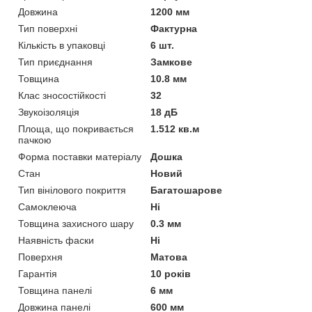
Довжина
1200 мм
Тип поверхні
Фактурна
Кількість в упаковці
6 шт.
Тип приєднання
Замкове
Товщина
10.8 мм
Клас зносостійкості
32
Звукоізоляція
18 дБ
Площа, що покривається
1.512 кв.м
пачкою
Форма поставки матеріалу
Дошка
Стан
Новий
Тип вінілового покриття
Багатошарове
Самоклеюча
Ні
Товщина захисного шару
0.3 мм
Наявність фаски
Ні
Поверхня
Матова
Гарантія
10 років
Товщина панелі
6 мм
Довжина панелі
600 мм