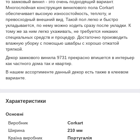
то замковый винил - это очень подходящий вариант.
Многослойная конструкция винилового пола Corkart
обеспечивает высокую износостойкость, теплоту, и
превосходный внешний вид. Такой пол легко и быстро
укладывается, по нему можно ходить сразу после укладки. К
тому же за ним легко ухаживать, не требуется никаких
специальных средств и процедур. Достаточно производить
влажную уборку с помощью швабры с хорошо отжатой
тряпкой.
Декор замкового винила 9731 прекрасно впишется в интерьер
как частного дома так и квартир.
В нашем ассортименте данный декор есть также в клеевом
варианте.
Характеристики
Основні
Виробник
Corkart
Ширина
210 мм
Країна виробник
Португалія