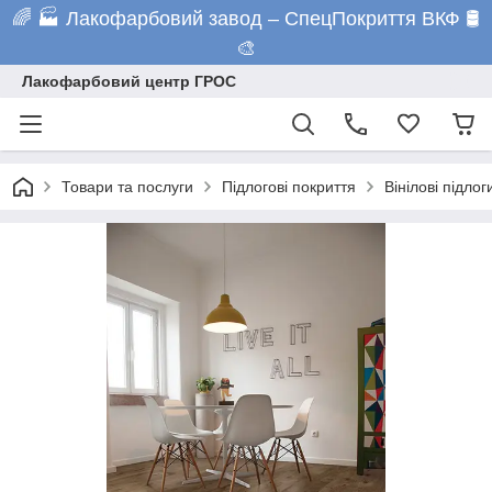
🌈 🏭 Лакофарбовий завод – СпецПокриття ВКФ 🛢️
🎨
Лакофарбовий центр ГРОС
Товари та послуги
Підлогові покриття
Вінілові підлог