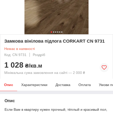
Замкова вінілова підлога CORKART CN 9731
Немає в наявності
Код: CN 9731
Роздріб
1 028
₴/кв.м
Мінімальна сума замовлення на сайті — 2 000 ₴
Опис
Характеристики
Доставка
Оплата
Умови п
Опис
Если Вам в квартиру нужен прочный, тёплый и красивый пол,