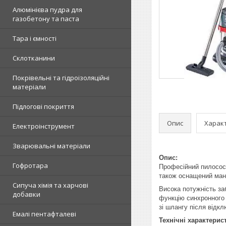
Алюмінієва пудра для
газобетону та паста
Тара і ємності
Склотканини
Покрівельні та гідроізоляційні
матеріали
Підлогові покриття
Опис
Харак
Електроінструмент
Зварювальні матеріали
Опис:
Гофротара
Професійний пилосос 
також оснащений мане
Сипуча хімія та харчові
Висока потужність за
добавки
функцію синхронного 
зі шлангу після відк
Емалі пентафталеві
Технічні характерис