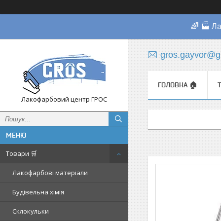
🌈 🏭 Л
gros.gayvor@g
ГОЛОВНА 🏠
Лакофарбовий центр ГРОС
Товари 🛒
Лакофарбові матеріали
Будівельна хімія
Склокульки