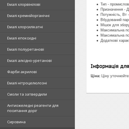
Емалі хлорвінілові
Тип - промисло
Призначення - 
Потужність, Вт 
Емалі кремнійорганічні
Вбудований паро
Мішок для збору
Емалі хлорсилікатні
Максимальна по
Максимальна по
Емалі епоксидні
Додаткові харак
Емалі поліуретанові
Емалі алкідно-уретанові
Інформація дл
Фарби акрилові
Ціна:
Ціну уточнюйте
Емалі нітроцелюлозні
Смоли та затвердили
Антиожеледні реагенти для
посипання доріг
Сировина