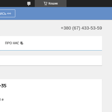
Кошик
ись 👀
+380 (67) 433-53-59
ПРО НАС 📃
-35
0 ₴