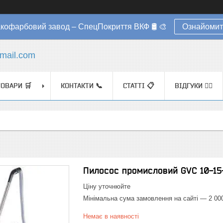
акофарбовий завод – СпецПокриття ВКФ 🛢️ 🎨
Ознайомит
mail.com
ТОВАРИ 🛒
КОНТАКТИ 📞
СТАТТІ 📋
ВІДГУКИ ✍🏼
Пилосос промисловий GVC 10-15
Ціну уточнюйте
Мінімальна сума замовлення на сайті — 2 00
Немає в наявності