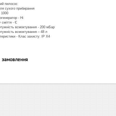
вий пилосос
Для сухого прибирання
- 1000
генератор - Ні
 сміття - Є
тужність всмоктування - 200 мБар
тужність всмоктування – 48 л
теристики - Клас захисту: IP X4
я замовлення