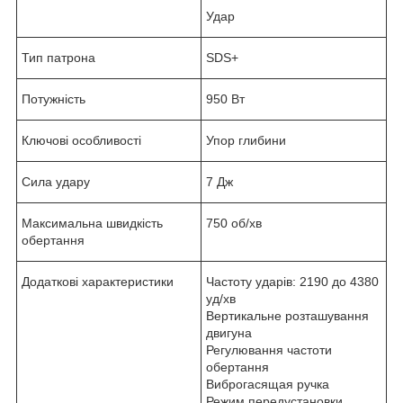
Удар
Тип патрона
SDS+
Потужність
950 Вт
Ключові особливості
Упор глибини
Сила удару
7 Дж
Максимальна швидкість
750 об/хв
обертання
Додаткові характеристики
Частоту ударів: 2190 до 4380
уд/хв
Вертикальне розташування
двигуна
Регулювання частоти
обертання
Виброгасящая ручка
Режим передустановки