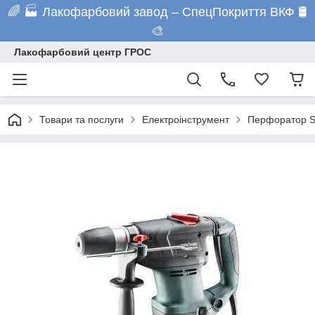
🌈 🏭 Лакофарбовий завод – СпецПокриття ВКФ 🛢️
🎨
Лакофарбовий центр ГРОС
Товари та послуги
Електроінструмент
Перфоратор 