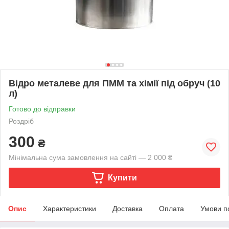
Відро металеве для ПММ та хімії під обруч (10
л)
Готово до відправки
Роздріб
300
₴
Мінімальна сума замовлення на сайті — 2 000 ₴
Купити
Опис
Характеристики
Доставка
Оплата
Умови п