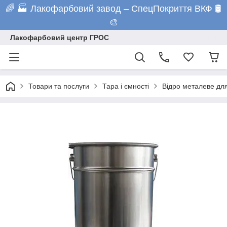
🌈 🏭 Лакофарбовий завод – СпецПокриття ВКФ 🛢️
🎨
Лакофарбовий центр ГРОС
Товари та послуги
Тара і ємності
Відро металеве для