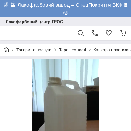
🌈 🏭 Лакофарбовий завод – СпецПокриття ВКФ 🛢️
🎨
Лакофарбовий центр ГРОС
Товари та послуги
Тара і ємності
Каністра пластиков