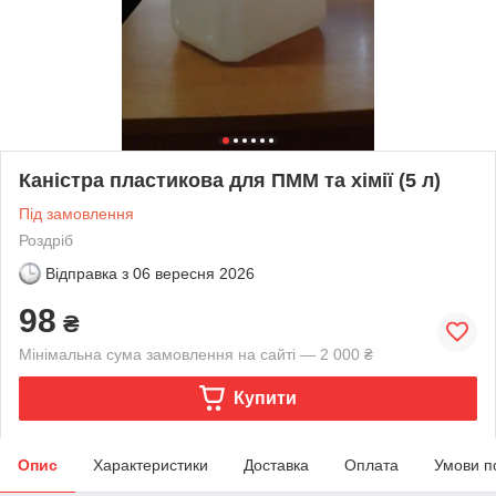
Каністра пластикова для ПММ та хімії (5 л)
Під замовлення
Роздріб
Відправка з
06 вересня 2026
98
₴
Мінімальна сума замовлення на сайті — 2 000 ₴
Купити
Опис
Характеристики
Доставка
Оплата
Умови п