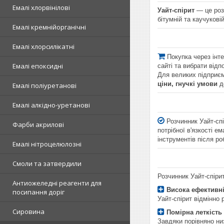
Емалі хлорвінілові
Уайт-спірит
— це роз
бітумній та каучукові
Емалі кремнійорганічні
Емалі хлорсилікатні
Покупка через інт
Емалі епоксидні
сайті та вибрати відп
Для великих підприєм
ціни,
гнучкі умови
д
Емалі поліуретанові
Емалі алкідно-уретанові
Розчинник Уайт-спі
Фарби акрилові
потрібної в'язкості 
інструментів після р
Емалі нітроцелюлозні
Смоли та затвердили
Розчинник Уайт-спірит
Антиожеледні реагенти для
Висока ефективні
посипання доріг
Уайт-спірит відмінно
Сировина
Помірна леткість
Завдяки порівняно ни