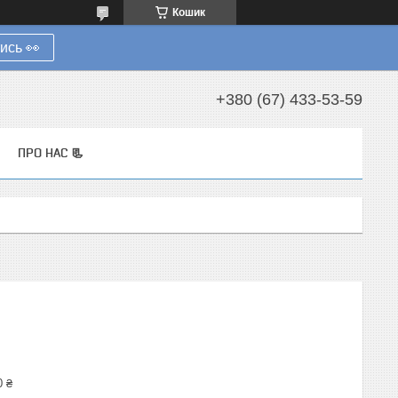
Кошик
ись 👀
+380 (67) 433-53-59
ПРО НАС 📃
0 ₴