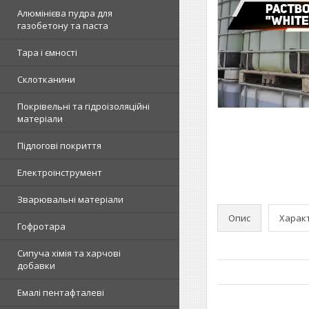
Алюмінієва пудра для
газобетону та паста
Тара і ємності
Склотканини
Покрівельні та гідроізоляційні
матеріали
Підлогові покриття
Електроінструмент
Зварювальні матеріали
Опис
Харак
Гофротара
Сипуча хімія та харчові
добавки
Емалі пентафталеві