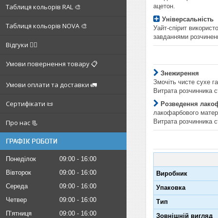
ацетон.
Таблиця кольорів RAL 🎨
Універсальність
Таблиця кольорів NOVA 🎨
Уайт-спірит використ
завданнями розчинен
Відгуки ✍🏼
Умови повернення товару 📋
Знежирення
Змочіть чисте сухе га
Умови оплати та доставки 🚛
Витрата розчинника с
Сертифікати 📜
Розведення лакоф
лакофарбового матер
Витрата розчинника с
Про нас 📃
ГРАФІК РОБОТИ
Понеділок
09:00
16:00
Вівторок
09:00
16:00
Виробник
Середа
09:00
16:00
Упаковка
Четвер
09:00
16:00
Тип
Пʼятниця
09:00
16:00
Зовнішній вигляд