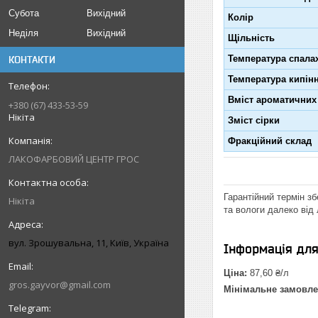
Субота
Вихідний
Колір
Неділя
Вихідний
Щільність
Температура спала
КОНТАКТИ
Температура кипін
Вміст ароматичних
+380 (67) 433-53-59
Нікіта
Зміст сірки
Фракційний склад
ЛАКОФАРБОВИЙ ЦЕНТР ГРОС
Гарантійний термін зб
Нікіта
та вологи далеко від
вул. Зрошувальна, 11, Київ, Україна
Інформація дл
Ціна:
87,60 ₴/л
gros.gayvor@gmail.com
Мінімальне замовле