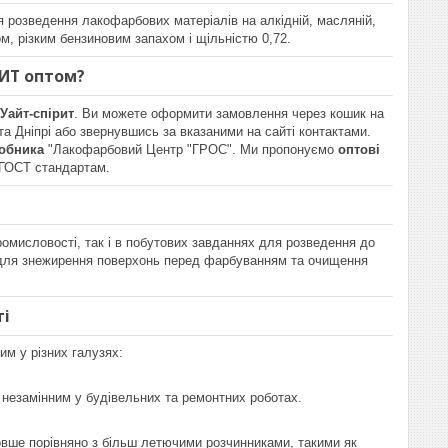
 розведення лакофарбових матеріалів на алкідній, масляній,
ом, різким бензиновим запахом і щільністю 0,72.
РИТ оптом?
Уайт-спірит
. Ви можете оформити замовлення через кошик на
 та Дніпрі або звернувшись за вказаними на сайті контактами.
робника
"Лакофарбовий Центр "ГРОС". Ми пропонуємо
оптові
 ГОСТ стандартам.
ромисловості, так і в побутових завданнях для розведення до
ься для знежирення поверхонь перед фарбуванням та очищення
ті
им у різних галузях:
о незамінним у будівельних та ремонтних роботах.
овше порівняно з більш летючими розчинниками, такими як