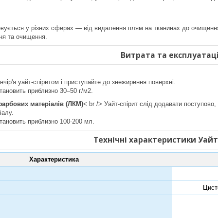
овується у різних сферах — від видалення плям на тканинах до очищення
ня та очищення.
Витрата та експлуатац
нчір'я уайт-спіритом і приступайте до знежирення поверхні.
тановить приблизно 30–50 г/м2.
арбових матеріалів (ЛКМ)
< br /> Уайт-спірит слід додавати поступово
іалу.
тановить приблизно 100-200 мл.
Технічні характеристики Уайт
Характеристика
Цисте