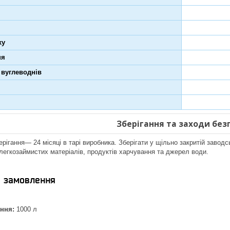
ху
ня
 вуглеводнів
Зберігання та заходи без
ерігання— 24 місяці в тарі виробника. Зберігати у щільно закритій завод
 легкозаймистих матеріалів, продуктів харчування та джерел води.
я замовлення
ння:
1000 л