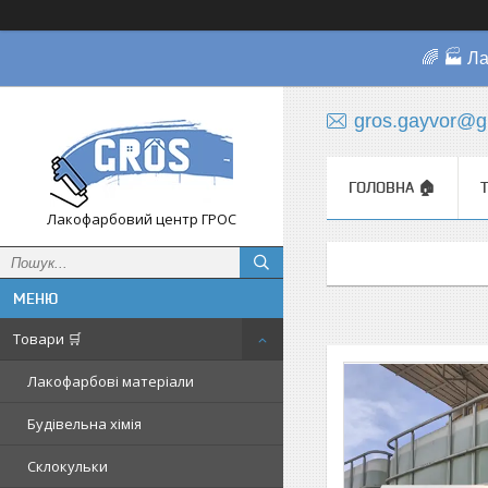
🌈 🏭 Л
gros.gayvor@g
ГОЛОВНА 🏠
Лакофарбовий центр ГРОС
Товари 🛒
Лакофарбові матеріали
Будівельна хімія
Склокульки