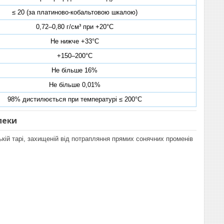
≤ 20 (за платиново-кобальтовою шкалою)
0,72–0,80 г/см³ при +20°C
Не нижче +33°C
+150–200°C
Не більше 16%
Не більше 0,01%
98% дистилюється при температурі ≤ 200°C
пеки
ській тарі, захищеній від потрапляння прямих сонячних променів