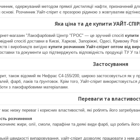
чинник, одержуваний методом прямої дистиляції нафти, призначений для
й основі. Розчинник Уайт-спірит є прозорою рідиною з жовтуватим відтінк
Яка ціна та де купити УАЙТ-СПІ
ернет-магазин "Лакофарбовий Центр "ГРОС" — це зручний спосіб
купити 
овідний спосіб доставки в Києві, Харкові, Запоріжжі, Одесі, Кривому Розі
ств і виробництв вигідно
купити розчинник Уайт-спірит оптом від ви
оставки та документи що підтверджують відповідність продукції ТУ У та
Застосування
рит, також відомий як Нефрас С4-155/200, широко застосовується як у п
емалей, фарб, лаків та ґрунтовок. Крім того, Уайт-спірит використовуєт
оботи з лакофарбовими матеріалами.
Переваги та властивос
 має низку переваг і корисних властивостей, які роблять його затребуван
сть розчинення
 розчиняє жири, олії, смоли, парафіни та деякі види фарб, що робить йог
зькій швидкості випаровування, уайт-спірит дозволяє працювати з ним д