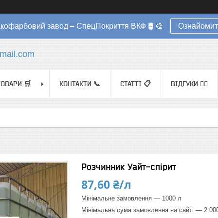
акофарбовий завод – СпецПокриття ВКФ 🛢️ 🎨
Ознайомит
mail.com
ТОВАРИ 🛒
КОНТАКТИ 📞
СТАТТІ 📋
ВІДГУКИ ✍🏼
Розчинник Уайт-спірит
87,60 ₴/л
Мінімальне замовлення — 1000 л
Мінімальна сума замовлення на сайті — 2 00