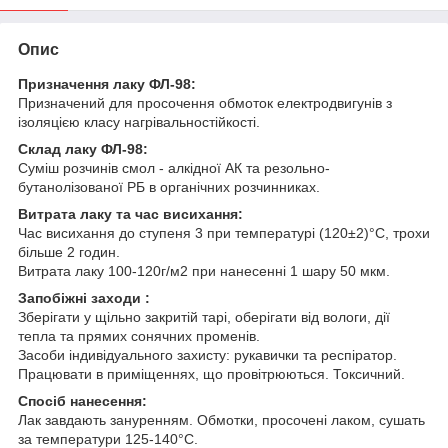
Опис
Призначення лаку ФЛ-98:
Призначений для просочення обмоток електродвигунів з
ізоляцією класу нагрівальностійкості.
Склад лаку ФЛ-98:
Суміш розчинів смол - алкідної АК та резольно-
бутанолізованої РБ в органічних розчинниках.
Витрата лаку та час висихання:
Час висихання до ступеня 3 при температурі (120±2)°С, трохи
більше 2 годин.
Витрата лаку 100-120г/м2 при нанесенні 1 шару 50 мкм.
Запобіжні заходи :
Зберігати у щільно закритій тарі, оберігати від вологи, дії
тепла та прямих сонячних променів.
Засоби індивідуального захисту: рукавички та респіратор.
Працювати в приміщеннях, що провітрюються. Токсичний.
Спосіб нанесення:
Лак завдають зануренням. Обмотки, просочені лаком, сушать
за температури 125-140°С.