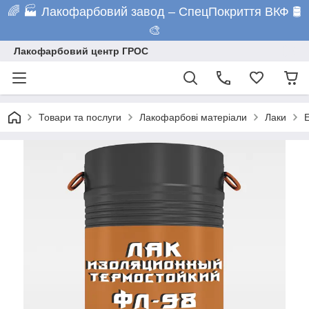
🌈 🏭 Лакофарбовий завод – СпецПокриття ВКФ 🛢️
🎨
Лакофарбовий центр ГРОС
Товари та послуги
Лакофарбові матеріали
Лаки
Е