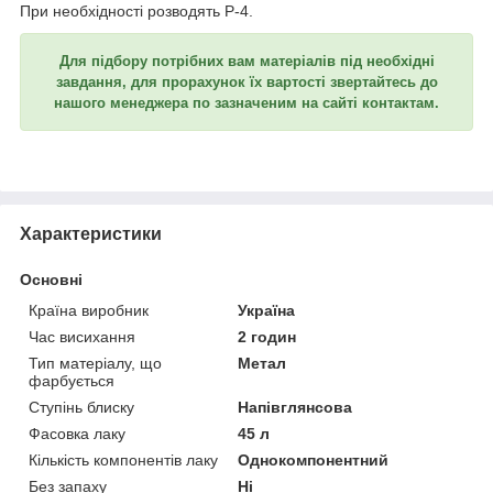
При необхідності розводять Р-4.
Для підбору потрібних вам матеріалів під необхідні
завдання, для прорахунок їх вартості звертайтесь до
нашого менеджера по зазначеним на сайті контактам.
Характеристики
Основні
Країна виробник
Україна
Час висихання
2 годин
Тип матеріалу, що
Метал
фарбується
Ступінь блиску
Напівглянсова
Фасовка лаку
45 л
Кількість компонентів лаку
Однокомпонентний
Без запаху
Ні