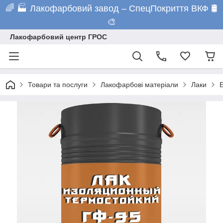
🌈 🏭 Лакофарбовий завод – СпецПокриття ВКФ 🛢️
🎨
Лакофарбовий центр ГРОС
Товари та послуги
Лакофарбові матеріали
Лаки
Е