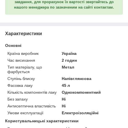
завдання, для прорахунок їх вартості звертайтесь до
нашого менеджера по зазначеним на сайті контактам.
Характеристики
Основні
Країна виробник
Україна
Час висихання
2 годин
Тип матеріалу, що
Метал
фарбується
Ступінь блиску
Напівглянсова
Фасовка лаку
45 л
Кількість компонентів лаку
Однокомпонентний
Без запаху
Ні
Антисептична властивість
Ні
Умови експлуатації
Електроізоляційні
Користувальницькі характеристики