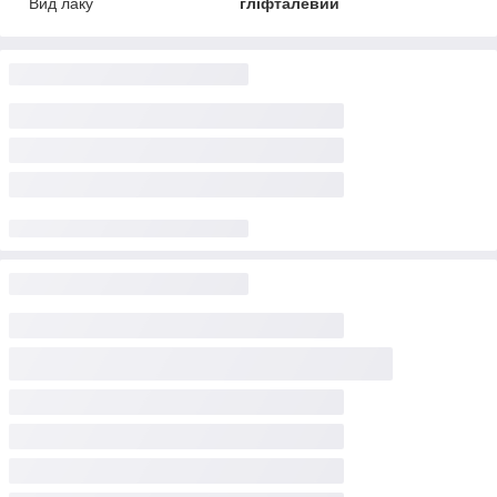
Вид лаку
гліфталевий