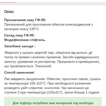
Опис
Призначення лаку ГФ-95:
Призначений для просочення обмоток електродвигунів з
ізоляцією класу 130°С.
Склад лаку ГФ-95:
Модифікована гліфталь.
Запобіжні заходи :
Зберігати у щільно закритій тарі, оберігати від вологи, дії
тепла та прямих сонячних променів. Засоби індивідуального
захисту: рукавички та респіратор. Працювати в приміщеннях,
що провітрюються. Токсичний.
Спосіб нанесення:
Лак завдають зануренням. Обмотки, просочені лаком, сушать
за температури 105-110°С. При необхідності розчинник
розводять уайт-спіритом, ксилолом. Час висихання до
ступеня 3 при температурі (120±2)°С, трохи більше 1 години.
Для підбору потрібних вам матеріалів під необхідні