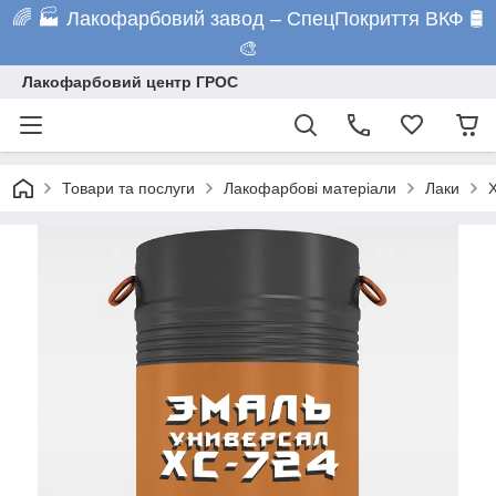
🌈 🏭 Лакофарбовий завод – СпецПокриття ВКФ 🛢️
🎨
Лакофарбовий центр ГРОС
Товари та послуги
Лакофарбові матеріали
Лаки
Х