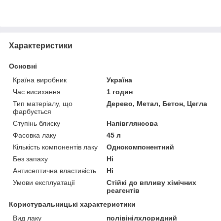
Характеристики
Основні
Країна виробник
Україна
Час висихання
1 годин
Тип матеріалу, що
Дерево, Метал, Бетон, Цегла
фарбується
Ступінь блиску
Напівглянсова
Фасовка лаку
45 л
Кількість компонентів лаку
Однокомпонентний
Без запаху
Ні
Антисептична властивість
Ні
Умови експлуатації
Стійкі до впливу хімічних
реагентів
Користувальницькі характеристики
Вид лаку
полівінілхлоридний