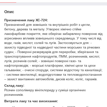
Опис
Призначення лаку ХС-724:
Призначений для зовнішніх та внутрішніх робіт з цегли,
бетону, дерева та металу. Утворює хімічно стійке
лакофарбове покриття, яке оберігає забарвлену поверхню від
агресивних впливів зовнішнього середовища. У тому числі від
води, газів, кислот, солей та лугів. Застосовується для: -
захисту підводної та надводної частини морських та річкових
суден; - Поверхні резервуарів для переробки, зберігання та
транспортування нафтопродуктів, ПММ, розчинників, кислот,
лугів, розчинів солей; - зовнішні поверхні газо- та
нафтопроводів; - морські платформи, хімічні цехи та цехи
гальваніки; - очисні споруди, системи водостоку та каналізації;
- системи вентиляції, водопідготовки та тепловодопостачання
– захист вантажних автомобілів, дисків коліс, коліс, гаражів.
Склад лаку:
Розчин сополімеру вінілхлориду у суміші органічних
розчинників.
Витрата лаку та час висихання: