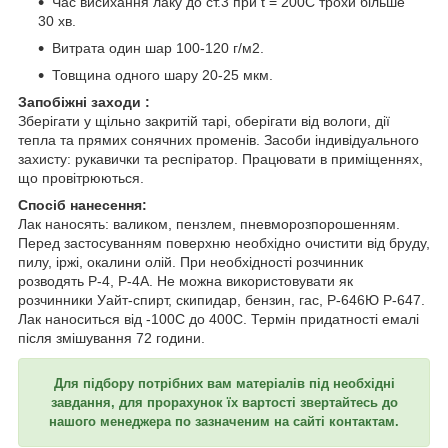
Час висихання лаку до ст.3 при t = 200С трохи більше
30 хв.
Витрата один шар 100-120 г/м2.
Товщина одного шару 20-25 мкм.
Запобіжні заходи :
Зберігати у щільно закритій тарі, оберігати від вологи, дії
тепла та прямих сонячних променів. Засоби індивідуального
захисту: рукавички та респіратор. Працювати в приміщеннях,
що провітрюються.
Спосіб нанесення:
Лак наносять: валиком, пензлем, пневморозпорошенням.
Перед застосуванням поверхню необхідно очистити від бруду,
пилу, іржі, окалини олій. При необхідності розчинник
розводять Р-4, Р-4А. Не можна використовувати як
розчинники Уайт-спирт, скипидар, бензин, гас, Р-646Ю Р-647.
Лак наноситься від -100С до 400С. Термін придатності емалі
після змішування 72 години.
Для підбору потрібних вам матеріалів під необхідні
завдання, для прорахунок їх вартості звертайтесь до
нашого менеджера по зазначеним на сайті контактам.