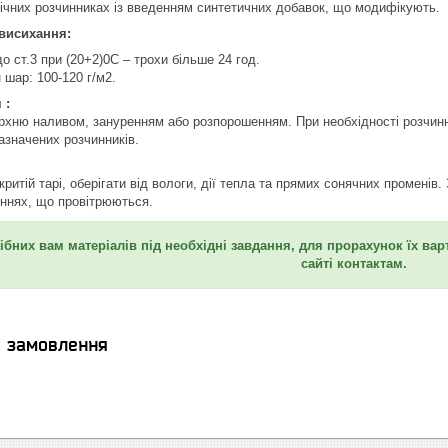
нічних розчинниках із введенням синтетичних добавок, що модифікують.
 висихання:
о ст.3 при (20+2)0С – трохи більше 24 год.
 шар: 100-120 г/м2.
 :
рхню наливом, зануренням або розпорошенням. При необхідності розчинни
азначених розчинників.
критій тарі, оберігати від вологи, дії тепла та прямих сонячних променів
ннях, що провітрюються.
ібних вам матеріалів під необхідні завдання, для прорахунок їх ва
сайті контактам.
я замовлення