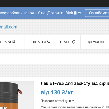
акофарбовий завод – СпецПокриття ВКФ 🛢️ 🎨
Ознайомит
mail.com
ТОВАРИ 🛒
КОНТАКТИ 📞
СТАТТІ 📋
ВІДГУКИ ✍🏼
Лак БТ-783 для захисту від сірч
від
130 ₴/кг
Показати оптові ціни
Мінімальна сума замовлення на сайті — 2 00