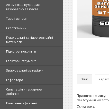
Алюмінієва пудра для
газобетону та паста
Тара і ємності
Склотканини
Покрівельні та гідроізоляційні
матеріали
Підлогові покриття
Електроінструмент
Зварювальні матеріали
Опис
Харак
Гофротара
Сипуча хімія та харчові
добавки
Призначення лаку:
Лак бітумний кислотос
Емалі пентафталеві
Склад лаку: