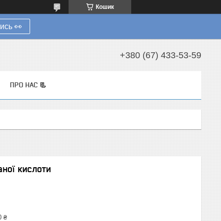
Кошик
ись 👀
+380 (67) 433-53-59
ПРО НАС 📃
аної кислоти
0 ₴