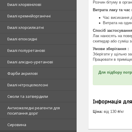
Розчин бітуму в орга
Емалі хлорвінілові
Витрата лаку та час
Емалі кремнійорганічні
Час висихання д
Витрата на один
Емалі хлорсилікатні
Спосіб застосування
Лак наносять на пове
Емалі епоксидні
скипидар або суміш з
Умови зберігання :
Емалі поліуретанові
Зберігати у щільно за
Працювати в приміще
Емалі алкідно-уретанові
Для підбору потр
Фарби акрилові
Емалі нітроцелюлозні
Смоли та затвердили
Інформація дл
Антиожеледні реагенти для
Ціна:
від 130 ₴/кг
посипання доріг
Сировина