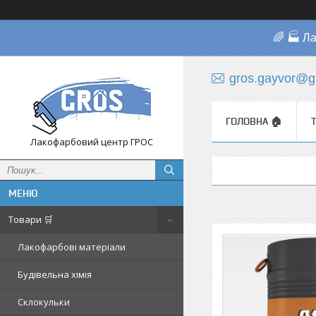
🌈 🏭 Л
gros.gayvor@g
ГОЛОВНА 🏠
Лакофарбовий центр ГРОС
Товари 🛒
Лакофарбові матеріали
Будівельна хімія
Склокульки