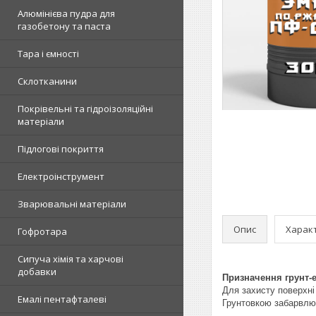
Алюмінієва пудра для
газобетону та паста
Тара і ємності
Склотканини
Покрівельні та гідроізоляційні
матеріали
Підлогові покриття
Електроінструмент
Зварювальні матеріали
Опис
Харак
Гофротара
Сипуча хімія та харчові
добавки
Призначення грунт-е
Для захисту поверхні
Емалі пентафталеві
Грунтовкою забарвлюю