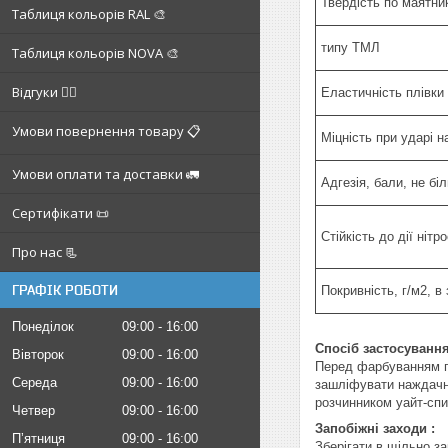
Твердість по маятни
Таблиця кольорів RAL 🎨
типу ТМЛ
Таблиця кольорів NOVA 🎨
Відгуки ✍🏼
Еластичність плівки 
Умови повернення товару 📋
Міцність при ударі н
Умови оплати та доставки 🚛
Адгезія, бали, не бі
Сертифікати 📜
Стійкість до дії нітр
Про нас 📃
ГРАФІК РОБОТИ
Покривність, г/м2, в
Понеділок
09:00
16:00
Спосіб застосування
Вівторок
09:00
16:00
Перед фарбуванням по
Середа
09:00
16:00
зашліфувати наждачни
розчинником уайт-спи
Четвер
09:00
16:00
Запобіжні заходи :
Пʼятниця
09:00
16:00
Зберігати в щільно за