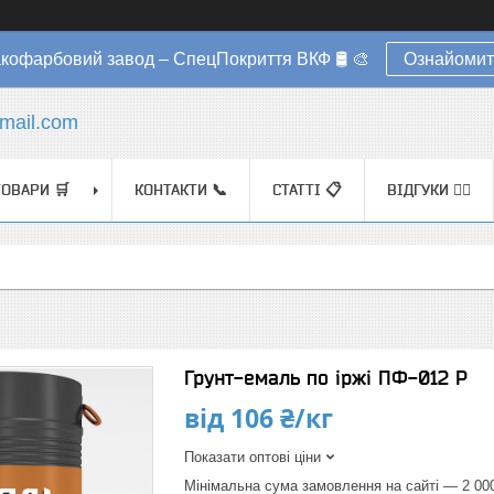
акофарбовий завод – СпецПокриття ВКФ 🛢️ 🎨
Ознайомит
mail.com
ТОВАРИ 🛒
КОНТАКТИ 📞
СТАТТІ 📋
ВІДГУКИ ✍🏼
Грунт-емаль по іржі ПФ-012 Р
від
106 ₴/кг
Показати оптові ціни
Мінімальна сума замовлення на сайті — 2 00