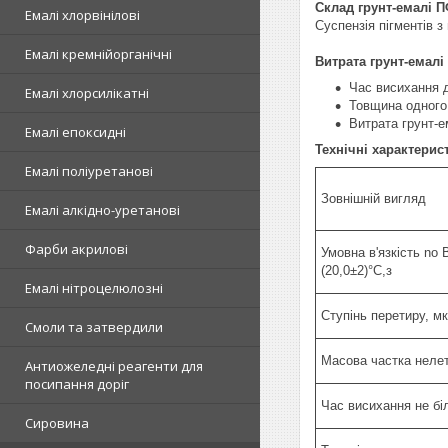
Склад грунт-емалі П
Емалі хлорвінілові
Суспензія пігментів 
Емалі кремнійорганічні
Витрата грунт-емалі 
Час висихання д
Емалі хлорсилікатні
Товщина одного 
Витрата грунт-е
Емалі епоксидні
Технічні характерист
Емалі поліуретанові
Зовнішній вигляд
Емалі алкідно-уретанові
Фарби акрилові
Умовна в'язкість no
(20,0±2)°С,з
Емалі нітроцелюлозні
Ступінь перетиру, м
Смоли та затвердили
Масова частка неле
Антиожеледні реагенти для
посипання доріг
Час висихання не бі
Сировина