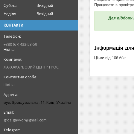
Працювати в провітр
Субота
Вихідний
Неділя
Вихідний
Для підбору
КОНТАКТИ
+380 (67) 433-53-59
Інформація дл
Нікіта
Ціна:
від 106 ₴/кг
ЛАКОФАРБОВИЙ ЦЕНТР ГРОС
Нікіта
вул. Зрошувальна, 11, Київ, Україна
gros.gayvor@gmail.com