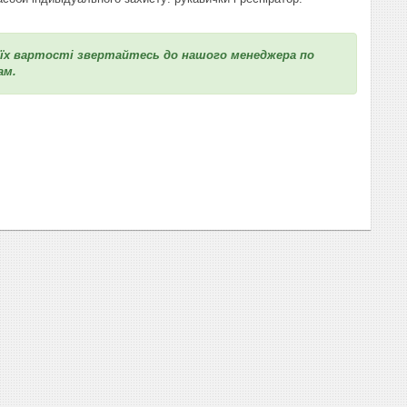
к їх вартості звертайтесь до нашого менеджера по
ам.