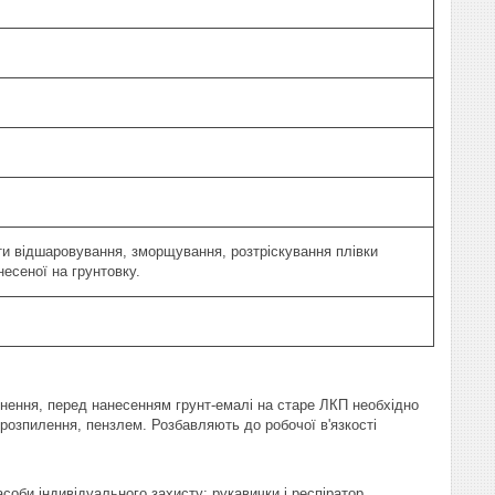
ти відшаровування, зморщування, розтріскування плівки
несеної на грунтовку.
днення, перед нанесенням грунт-емалі на старе ЛКП необхідно
озпилення, пензлем. Розбавляють до робочої в'язкості
Засоби індивідуального захисту: рукавички і респіратор.