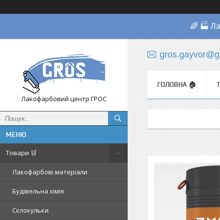
🌈 🏭 Л
gros.gayvor@g
ГОЛОВНА 🏠
Лакофарбовий центр ГРОС
Товари 🛒
Лакофарбові матеріали
Будівельна хімія
Склокульки