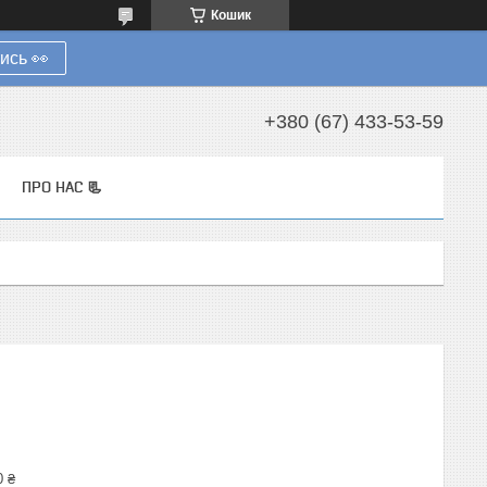
Кошик
ись 👀
+380 (67) 433-53-59
ПРО НАС 📃
0 ₴