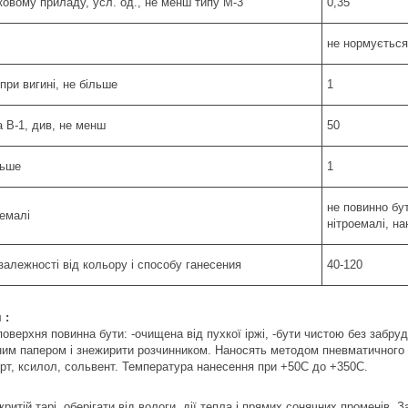
ковому приладу, усл. од., не менш типу М-3
0,35
не нормується
при вигині, не більше
1
а В-1, див, не менш
50
льше
1
не повинно бу
оемалі
нітроемалі, на
 залежності від кольору і способу ганесения
40-120
 :
верхня повинна бути: -очищена від пухкої іржі, -бути чистою без забру
м папером і знежирити розчинником. Наносять методом пневматичного р
рт, ксилол, сольвент. Температура нанесення при +50С до +350С.
критій тарі, оберігати від вологи, дії тепла і прямих сонячних променів. 