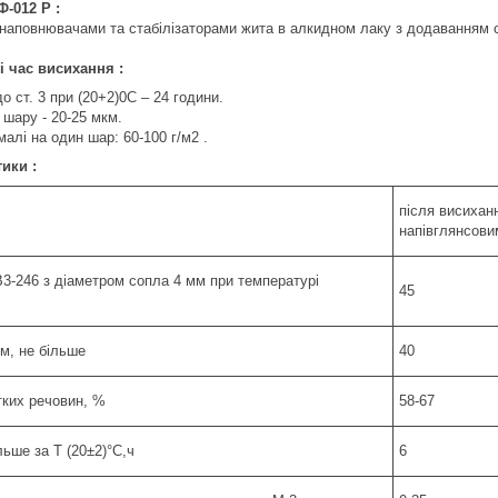
Ф-012 Р :
з наповнювачами та стабілізаторами жита в алкидном лаку з додаванням с
і час висихання :
о ст. 3 при (20+2)0С – 24 години.
шару - 20-25 мкм.
малі на один шар: 60-100 г/м2 .
ики :
після висихан
напівглянсови
 B3-246 з діаметром сопла 4 мм при температурі
45
км, не більше
40
тких речовин, %
58-67
льше за Т (20±2)°С,ч
6