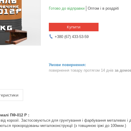
Готово до відправки
Оптом і в роздріб
Купити
+380 (67) 433-53-59
повернення товару протягом 14 днів
за домо
теристики
малі ПФ-012 Р :
 від корозії. Застосовуються для грунтування і фарбування металевих і 
ться прокородованы металоконструкції (з товщиною іржі до 100мкм.)