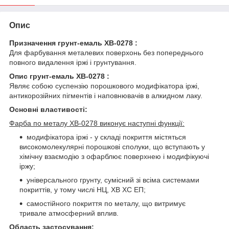
Опис
Призначення грунт-емаль ХВ-0278 :
Для фарбування металевих поверхонь без попереднього
повного видалення іржі і грунтування.
Опис грунт-емаль ХВ-0278 :
Являє собою суспензію порошкового модифікатора іржі,
антикорозійних пігментів і наповнювачів в алкидном лаку.
Основні властивості:
Фарба по металу ХВ-0278 виконує наступні функції:
модифікатора іржі - у складі покриття містяться
високомолекулярні порошкові сполуки, що вступають у
хімічну взаємодію з офарблює поверхнею і модифікуючі
іржу;
універсального грунту, сумісний зі всіма системами
покриттів, у тому числі НЦ, ХВ ХС ЕП;
самостійного покриття по металу, що витримує
тривале атмосферний вплив.
Область застосування: