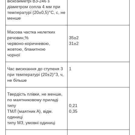
віскозиметрі ВЗ-246 з
діаметром сопла 4 мм при
температурі (20±0,5)°С, с, не
менше
Масова частка нелетких
речовин,%
35±2
червоно-коричневою,
31±2
жовтою, блакитною
чорної
Час висихання до ступеня 3
1
при температурі (20±2)°З, ч,
не більше
Твердість плівки, не менше,
по маятниковому приладі
типу
0,21
ТМЛ (маятник А), відм.
0,35
одиниці
типу М3, умовні одиниці