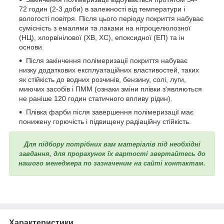
72 годин (2-3 доби) в залежності від температури і
вологості повітря. Після цього періоду покриття набуває
сумісність з емалями та лаками на нітроцелюлозної
(НЦ), хлорвінілової (ХВ, ХС), епоксидної (ЕП) та ін
основи.
Після закінчення полімеризації покриття набуває
низку додаткових експлуатаційних властивостей, таких
як стійкість до водних розчинів, бензину, солі, луги,
миючих засобів і ПММ (ознаки зміни плівки з'являються
не раніше 120 годин статичного впливу рідин).
Плівка фарби після завершення полімеризації має
понижену горючість і підвищену радіаційну стійкість.
Для підбору потрібних вам матеріалів під необхідні
завдання, для прорахунок їх вартості звертайтесь до
нашого менеджера по зазначеним на сайті контактам.
Характеристики