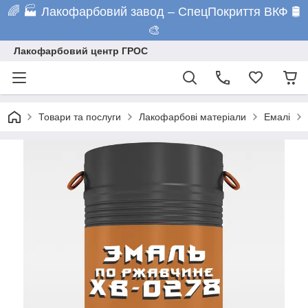
🌈 🏭 Лакофарбовий завод – СпецПокриття ВКФ 🛢️
🎨
Лакофарбовий центр ГРОС
Товари та послуги
Лакофарбові матеріали
Емалі