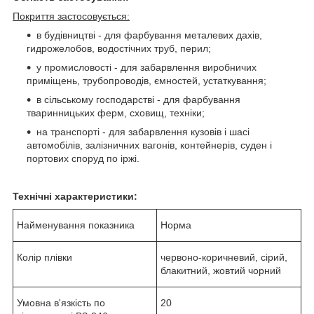
Покриття застосовується:
в будівництві - для фарбування металевих дахів,
гидрожелобов, водостічних труб, перил;
у промисловості - для забарвлення виробничих
приміщень, трубопроводів, ємностей, устаткування;
в сільському господарстві - для фарбування
тваринницьких ферм, сховищ, техніки;
на транспорті - для забарвлення кузовів і шасі
автомобілів, залізничних вагонів, контейнерів, суден і
портових споруд по іржі.
Технічні характеристики:
Найменування показника
Норма
Колір плівки
червоно-коричневий, сірий,
блакитний, жовтий чорний
Умовна в'язкість по
20