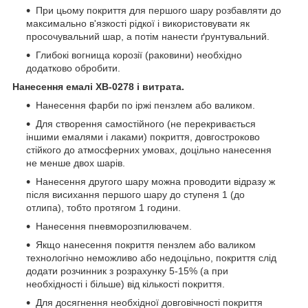
При цьому покриття для першого шару розбавляти до
максимально в'язкості рідкої і використовувати як
просочувальний шар, а потім нанести ґрунтувальний.
Глибокі вогнища корозії (раковини) необхідно
додатково обробити.
Нанесення емалі ХВ-0278 і витрата.
Нанесення фарби по іржі пензлем або валиком.
Для створення самостійного (не перекривається
іншими емалями і лаками) покриття, довгостроково
стійкого до атмосферних умовах, доцільно нанесення
не менше двох шарів.
Нанесення другого шару можна проводити відразу ж
після висихання першого шару до ступеня 1 (до
отлипа), тобто протягом 1 години.
Нанесення пневморозпилювачем.
Якщо нанесення покриття пензлем або валиком
технологічно неможливо або недоцільно, покриття слід
додати розчинник з розрахунку 5-15% (а при
необхідності і більше) від кількості покриття.
Для досягнення необхідної довговічності покриття