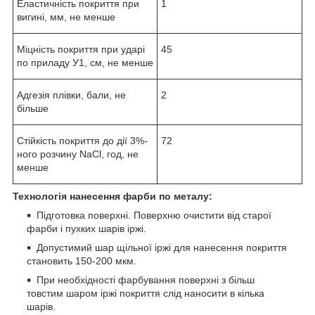
Еластичність покриття при
1
вигині, мм, не менше
Міцність покриття при ударі
45
по приладу У1, см, не менше
Адгезія плівки, бали, не
2
більше
Стійкість покриття до дії 3%-
72
ного розчину NaCl, год, не
менше
Технологія нанесення фарби по металу:
Підготовка поверхні. Поверхню очистити від старої
фарби і пухких шарів іржі.
Допустимий шар щільної іржі для нанесення покриття
становить 150-200 мкм.
При необхідності фарбування поверхні з більш
товстим шаром іржі покриття слід наносити в кілька
шарів.