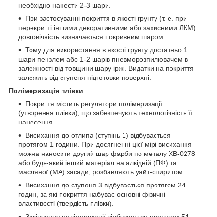
необхідно нанести 2-3 шари.
При застосуванні покриття в якості грунту (т. е. при
перекритті іншими декоративними або захисними ЛКМ)
довговічність визначається покривним шаром.
Тому для використання в якості грунту достатньо 1
шари пензлем або 1-2 шарів пневморозпилювачем в
залежності від товщини шару іржі. Видатки на покриття
залежить від ступеня підготовки поверхні.
Полімеризація плівки
Покриття містить регулятори полімеризації
(утворення плівки), що забезпечують технологічність її
нанесення.
Висихання до отлипа (ступінь 1) відбувається
протягом 1 години. При досягненні цієї мірі висихання
можна наносити другий шар фарби по металу ХВ-0278
або будь-який інший матеріал на алкідній (ПФ) та
масляної (МА) засади, розбавляють уайт-спиритом.
Висихання до ступеня 3 відбувається протягом 24
годин, за які покриття набуває основні фізичні
властивості (твердість плівки).
Закінчення полімеризації відбувається протягом 54-