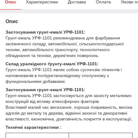
Опис
Характеристики
Доставка
Оплата
Умови п
Опис
Застосування грунт-емалі УРФ-1101:
Грунт-емаль УРФ-1101 рекомендована для фарбування
залізничного складу, автомобільної, сільськогосподарської
техніки, автомобільного транспорту, технологічного
обладнання та техніки, дерев'яних поверхонь
Склад уралкідного ґрунту-емалі УРФ-1101:
Грунт-емаль УРФ-1101 являє собою суспензію пігментів і
наповнювачів в поліуретаналкідному сполучному з
функціональними добавками.
Застосування грунт-емалі УРФ-1101:
Грунт-емаль УРФ-1101 застосовується для захисту металевих
конструкцій від впливу атмосферних факторів.
Властивий малий час висихання, хороша покриваність, висока
адгезія до металу та дерева, відмінні захисні та декоративні
властивості, економічна, довговічність покриття в експлуатації;
Технічні характеристики :