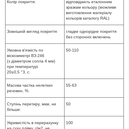
Колір покриття:
відповідають еталонним
зразкам кольору (можливе
виготовлення матеріалу
кольорів каталогу RAL)
Зовнішній вигляд покриття:
гладке однорідне покриття
без сторонніх включень
Умовна в'язкість по
50-110
віскозиметрі ВЗ-246
(з діаметром сопла 4 мм)
при температурі
20±0,5 °З, с:
Масова частка нелетких
55-63
речовин, %:
Ступінь перетиру, мкм, не
50
більше:
Укривистість в перерахунку
100
на суху плівку, г/м2, не