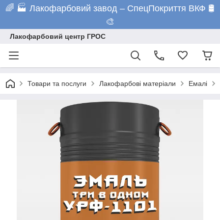
🌈 🏭 Лакофарбовий завод – СпецПокриття ВКФ 🛢️
🎨
Лакофарбовий центр ГРОС
Товари та послуги
Лакофарбові матеріали
Емалі