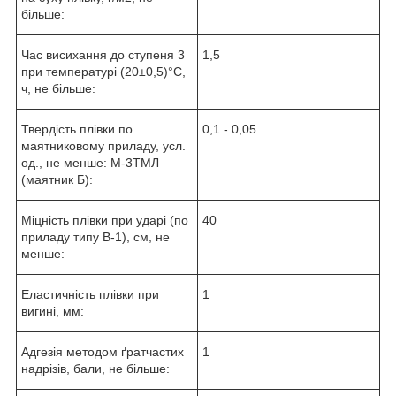
більше:
Час висихання до ступеня 3
1,5
при температурі (20±0,5)°С,
ч, не більше:
Твердість плівки по
0,1 - 0,05
маятниковому приладу, усл.
од., не менше: М-3ТМЛ
(маятник Б):
Міцність плівки при ударі (по
40
приладу типу В-1), см, не
менше:
Еластичність плівки при
1
вигині, мм:
Адгезія методом ґратчастих
1
надрізів, бали, не більше: