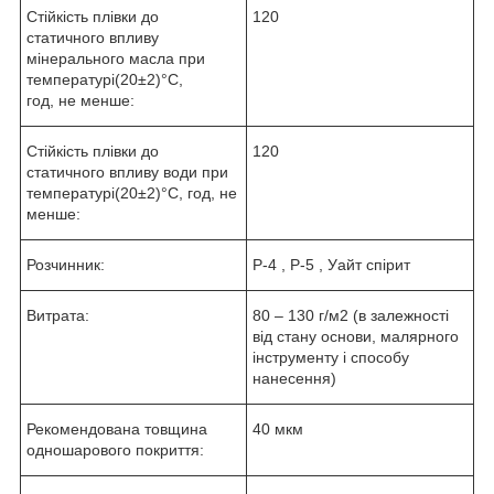
Стійкість плівки до
120
статичного впливу
мінерального масла при
температурі(20±2)°С,
год, не менше:
Стійкість плівки до
120
статичного впливу води при
температурі(20±2)°С, год, не
менше:
Розчинник:
Р-4 , Р-5 , Уайт спірит
Витрата:
80 – 130 г/м2 (в залежності
від стану основи, малярного
інструменту і способу
нанесення)
Рекомендована товщина
40 мкм
одношарового покриття: