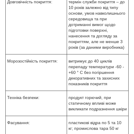
Довговічність покриття:
термін служби покриття – до
10 років залежно від типу
основи, умов навколишнього
середовища та при
дотриманні вимог щодо
підготовки поверхні,
нанесення та догляду за
покриттям, але не менше 3
років (за даними виробника)
Морозостійкість покриття:
витримує до 40 циклів
перепаду температури -60 -
+60 ° С без погіршення
декоративних та захисних
показників покриття
Техніка безпеки:
продукт горючий, при
статичному впливі може
викликати подразнення шкіри
Фасування:
пластикові відра по 5 та 10
кг; промислова тара 50 кг