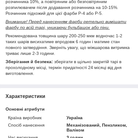
розчинника 10%, а повітряним або безповітряним
розпилювачем після додавання розчинника на 10-15%.
Розчинник підхожий для цієї фарби Р-4 або Р-5.
Внимание! Перед нанесенням фарби ретельно вимішати
фарбу по всій тарі, уникаючи бульбашок або піни.
Рекомендована товщина шару 200-250 мкм водночас 1-2
таких шарів висихатиме впродовж 6 годин і матиме стан
повного затвердіння. Зверніть увагу, що міжшарова витримка
триває лише 2-3 години.
Зберігання й безпека:
зберігати в щільно закритій тарі в
прохолодному місці, термін придатності 24 місяці від дня
виготовлення.
Характеристики
Основні атрибути
Країна виробник
Україна
Спосіб нанесення
Механізований, Пензликом,
Валіком
Час висихання
3 годин