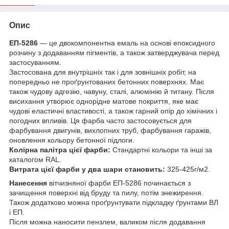
Опис
ЕП-5286
— це двокомпонентна емаль на основі епоксидного
розчину з додаванням пігментів, а також затверджувача перед
застосуванням.
Застосована для внутрішніх так і для зовнішніх робіт, на
попередньо не проґрунтованих бетонних поверхнях. Має
також чудову адгезію, чавуну, сталі, алюмінію й титану. Після
висихання утворює однорідне матове покриття, яке має
чудові еластичні властивості, а також гарний опір до хімічних і
погодних впливів. Ця фарба часто застосовується для
фарбування двигунів, вихлопних труб, фарбування гаражів,
оновлення кольору бетонної підлоги.
Колірна палітра цієї фарби:
Стандартні кольори та інші за
каталогом RAL.
Витрата цієї фарби у два шари становить:
325-425г/м2.
Нанесення
вітчизняної фарби ЕП-5286 починається з
зачищення поверхні від бруду та пилу, потім знежирення.
Також додатково можна проґрунтувати підкладку ґрунтами ВЛ
і ЕП.
Після можна наносити пензлем, валиком після додавання