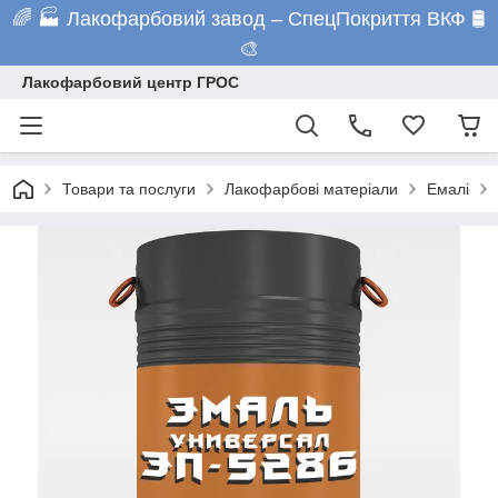
🌈 🏭 Лакофарбовий завод – СпецПокриття ВКФ 🛢️
🎨
Лакофарбовий центр ГРОС
Товари та послуги
Лакофарбові матеріали
Емалі