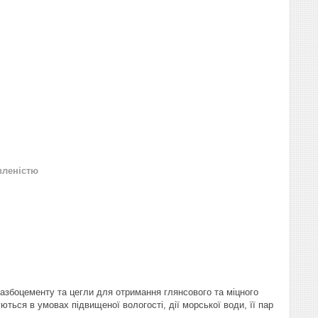
вленістю
азбоцементу та цегли для отримання глянсового та міцного
ться в умовах підвищеної вологості, дії морської води, її пар