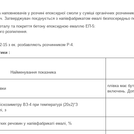
а наповнювачів у розчині епоксидної смоли у суміші органічних розчинни
ач. Затверджувач поєднується з напівфабрикатом емалі безпосередньо п
еталу та покриття бетону епоксидною емаллю ЕП-5:
го розпилення.
12-15 з ек. розбавляють розчинником Р-4.
ики :
Найменування показника
плівка має бу
івки
включень. Доп
віскозиметру ВЗ-4 при температурі (20±2)°З
і, з
ких речовин у напівфабрикаті емалі, %