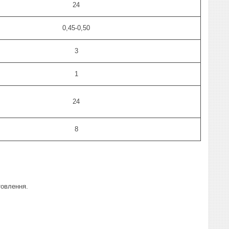
24
0,45-0,50
3
1
24
8
товлення.