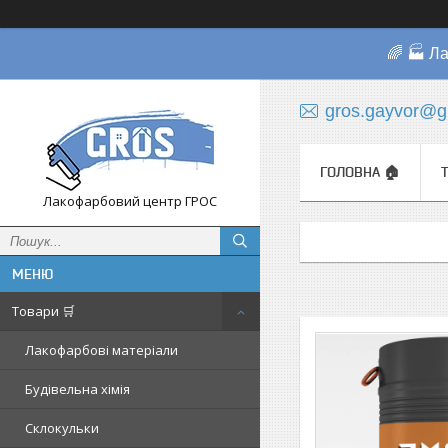
🌈 🏭 Л
gros.gayvor@g
ГОЛОВНА 🏠
Лакофарбовий центр ГРОС
Товари 🛒
Лакофарбові матеріали
Будівельна хімія
Склокульки