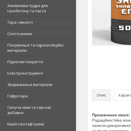
Алюмінієва пудра для
газобетону та паста
Тара і ємності
Склотканини
Покрівельні та гідроізоляційні
матеріали
Підлогові покриття
Електроінструмент
Зварювальні матеріали
Опис
Харак
Гофротара
Сипуча хімія та харчові
добавки
Призначення емалі:
Радіаційностійка епо
Емалі пентафталеві
захисно-декоративног
та різних середовищ.