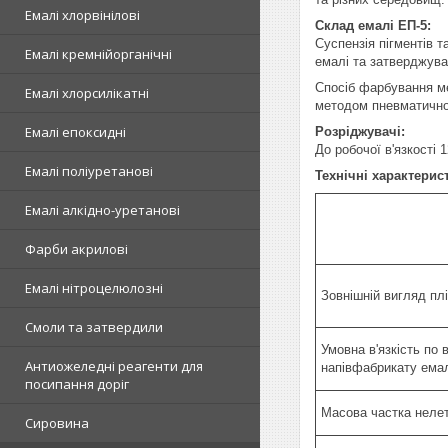
Емалі хлорвінілові
Склад емалі ЕП-5:
Суспензія пігментів т
Емалі кремнійорганічні
емалі та затверджув
Спосіб фарбування м
Емалі хлорсилікатні
методом пневматично
Емалі епоксидні
Розріджувачі:
До робочої в'язкості 
Емалі поліуретанові
Технічні характерист
Емалі алкідно-уретанові
Фарби акрилові
Емалі нітроцелюлозні
Зовнішній вигляд пл
Смоли та затвердили
Умовна в'язкість по 
Антиожеледні реагенти для
напівфабрикату емал
посипання доріг
Масова частка нелет
Сировина