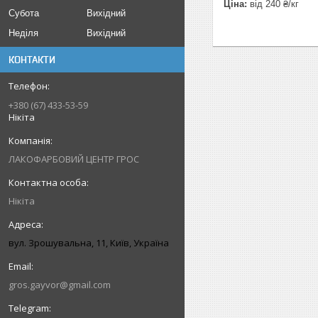
Ціна:
від 240 ₴/кг
Субота
Вихідний
Неділя
Вихідний
КОНТАКТИ
+380 (67) 433-53-59
Нікіта
ЛАКОФАРБОВИЙ ЦЕНТР ГРОС
Нікіта
вул. Зрошувальна, 11, Київ, Україна
gros.gayvor@gmail.com