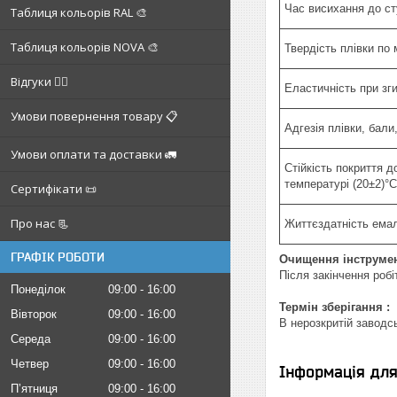
Час висихання до ст
Таблиця кольорів RAL 🎨
Таблиця кольорів NOVA 🎨
Твердість плівки по
Відгуки ✍🏼
Еластичність при зги
Умови повернення товару 📋
Адгезія плівки, бали
Умови оплати та доставки 🚛
Стійкість покриття д
температурі (20±2)°С
Сертифікати 📜
Про нас 📃
Життєздатність емал
ГРАФІК РОБОТИ
Очищення інструмен
Після закінчення роб
Понеділок
09:00
16:00
Термін зберігання :
Вівторок
09:00
16:00
В нерозкритій заводс
Середа
09:00
16:00
Четвер
09:00
16:00
Інформація дл
Пʼятниця
09:00
16:00