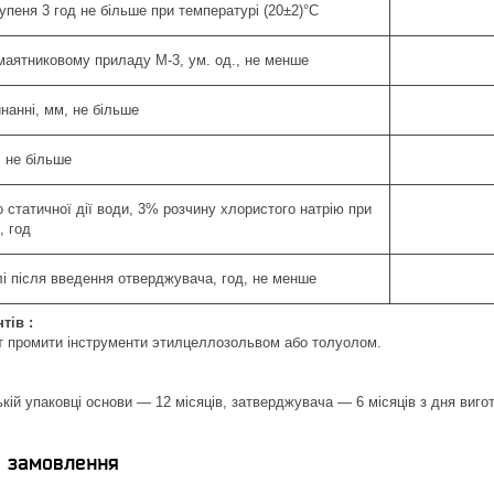
упеня 3 год не більше при температурі (20±2)°С
 маятниковому приладу М-3, ум. од., не менше
нанні, мм, не більше
, не більше
о статичної дії води, 3% розчину хлористого натрію при
, год
і після введення отверджувача, год, не менше
тів :
іт промити інструменти этилцеллозольвом або толуолом.
ькій упаковці основи — 12 місяців, затверджувача — 6 місяців з дня виго
я замовлення