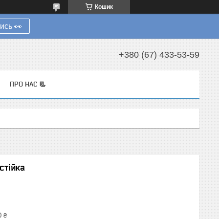
Кошик
ись 👀
+380 (67) 433-53-59
ПРО НАС 📃
стійка
0 ₴