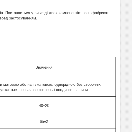
ків. Постачається у вигляді двох компонентів: напівфабрикат
еред застосуванням.
Значення
ти матовою або напівматовою, однорідною без сторонніх
ускається незначна крокрень і поодинокі віспини.
40±20
65±2