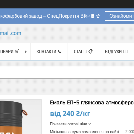
акофарбовий завод – СпецПокриття ВКФ 🛢️ 🎨
Ознайомит
mail.com
ТОВАРИ 🛒
КОНТАКТИ 📞
СТАТТІ 📋
ВІДГУКИ ✍🏼
Емаль ЕП-5 глянсова атмосферо
від
240 ₴/кг
Показати оптові ціни
Мінімальна сума замовлення на сайті — 2 00