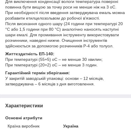
Для виключення конденсації вологи температура поверхні
повинна бути вищою за точку роси не менше ніж на 3 оС.
При необхідності після введення затверджувача емаль можна
розбавити етилцелозольвом до робочої в'язкості.
Після висихання одного шару (24 години при температурі 20
°C або 1,5 години при 80 °C) аналогічно наносять наступні
шари емалі. Для промивання інструменту використовувати
розчинники, наведені нижче. Очищення інструментів
здійснюється за допомогою розчинників Р-4 або толуол.
Життєздатність ЕП-140:
При температурі (55+5) оС – не менше 30 хвилин;
При температурі (20+2) оС – не менше 3 годин.
Гарантійний термін зберігання:
У закритій заводській упаковці: основи – 12 місяців,
затверджувача – 6 місяців з дня виготовлення.
Характеристики
Основні атрибути
Країна виробник
Україна