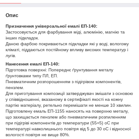
Опис
Призначення універсальної емалі ЕП-140:
Застосовується для фарбування міді, алюмінію, магнію та
інших підкладок.
Даною фарбою покриваються підкладки які у воді, вологому
кліматі, піддаються постійному впливу високих температур і
лугів.
Нанесення емалі ЕП-140:
Підготовка поверхні: Попереднє ґрунтування металу
ґрунтовками типу ПЛ, ЕП.
Пневматичним розпорошенням з підігрівом компонентів,
пензлем.
Для приготування композиції затверджувач змішати з основою
у співвідношенні, вказаному в сертифікаті якості на кожну
партію матеріалу, ретельно перемішати не менше 10 хвилин.
Підготовлену емаль ЕП-1155 наносять на поверхню металу,
що захищається пензлем або пневматичним розпиленням
при підігріві компонентів до температури (55+5) оС при
температурі навколишнього повітря від 5 до 30 оС і відносної
вологості повітря не вище 80%.