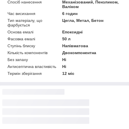
Спосіб нанесення
Механізований, Пензликом,
Валіком
Час висихання
6 годин
Тип матеріалу, що
Цегла, Метал, Бетон
фарбується
Основа емалі
Епоксидні
Фасовка емалі
50 л
Ступінь блиску
Напівматова
Кількість компонентів
Двокомпонентна
Без запаху
Ні
Антисептична властивість
Ні
Термін зберігання
12 міс