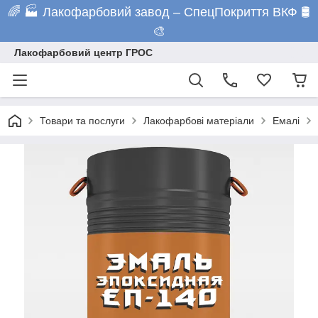
🌈 🏭 Лакофарбовий завод – СпецПокриття ВКФ 🛢️
🎨
Лакофарбовий центр ГРОС
Товари та послуги
Лакофарбові матеріали
Емалі