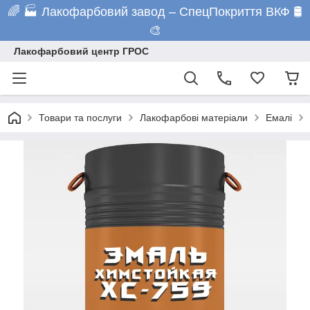
🌈 🏭 Лакофарбовий завод – СпецПокриття ВКФ 🛢️
🎨
Лакофарбовий центр ГРОС
Товари та послуги
Лакофарбові матеріали
Емалі