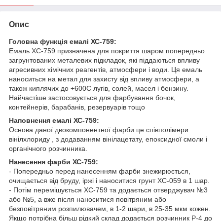
Опис
Головна функція емалі ХС-759:
Емаль ХС-759 призначена для покриття шаром попередньо
загрунтованих металевих підкладок, які піддаються впливу
агресивних хімічних реагентів, атмосфери і води. Ця емаль
наноситься на метал для захисту від впливу атмосфери, а
також киплячих до +600С лугів, солей, масел і бензину.
Найчастіше застосовується для фарбування бочок,
контейнерів, барабанів, резервуарів тощо
Наповнення емалі ХС-759:
Основа даної двокомпонентної фарби це співполімери
вінілхлориду , з додаванням вінілацетату, епоксидної смоли і
органічного розчинника.
Нанесення фарби ХС-759:
- Попередньо перед нанесенням фарби знежирюється,
очищається від бруду, іржі і наноситися грунт ХС-059 в 1 шар.
- Потім перемішується ХС-759 та додається отверджувач №3
або №5, а вже після наноситися повітряним або
безповітряним розпилювачем, в 1-2 шари, в 25-35 мкм кожен.
Якщо потрібна більш рідкий склад додається розчинник Р-4 до