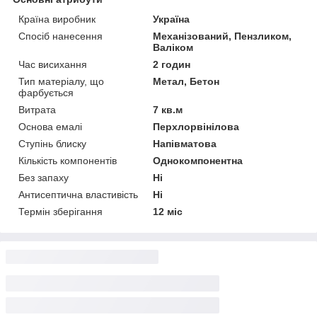
Країна виробник
Україна
Спосіб нанесення
Механізований, Пензликом,
Валіком
Час висихання
2 годин
Тип матеріалу, що
Метал, Бетон
фарбується
Витрата
7 кв.м
Основа емалі
Перхлорвінілова
Ступінь блиску
Напівматова
Кількість компонентів
Однокомпонентна
Без запаху
Ні
Антисептична властивість
Ні
Термін зберігання
12 міс