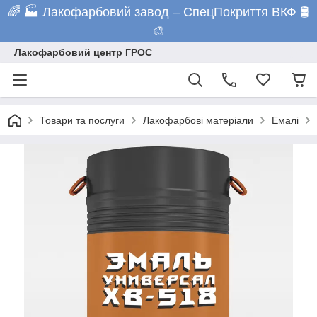
🌈 🏭 Лакофарбовий завод – СпецПокриття ВКФ 🛢️
🎨
Лакофарбовий центр ГРОС
Товари та послуги
Лакофарбові матеріали
Емалі