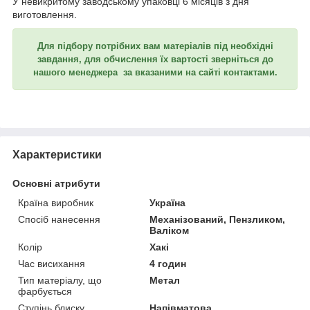
У невикритому заводському упаковці 6 місяців з дня
виготовлення.
Для підбору потрібних вам матеріалів під необхідні
завдання, для обчислення їх вартості зверніться до
нашого менеджера за вказаними на сайті контактами.
Характеристики
Основні атрибути
Країна виробник
Україна
Спосіб нанесення
Механізований, Пензликом,
Валіком
Колір
Хакі
Час висихання
4 годин
Тип матеріалу, що
Метал
фарбується
Ступінь блиску
Напівматова