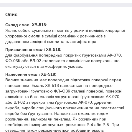
Опис
Склад емалі ХВ-518:
Являє собою суспензію пігментів у розчині полівінілхлоридної
хлорованої смоли в суміші органічних розчинників з
додаванням алкідної смоли та пластифікатора.
Призначення емалі ХВ-518:
для фарбування попередньо покритих ґрунтовками АК-070,
ФО-03К або ВЛ-02 сталевих та алюмінієвих поверхонь, що
експлуатуються в атмосферних умовах.
Нанесення емалі ХВ-518:
Велике значення має попередня підготовка поверхні перед
нанесенням. Емаль ХВ-518 наноситься на попередньо
загрунтовані ґрунтовкою ФЛ–ОЗК сталеві поверхні, поверхні
алюмінію та його сплавів загрунтовані ґрунтовками АК-070,
або ВЛ-02 з перекриттям ґрунтовкою АК-070, дерев'яні
вироби, вироби спеціального призначення та на пластмасові
вироби без ґрунтування. Наноситься емаль методом
розпилення, валиком чи пензлем. Як розчинник при
необхідності використовується розчинник Р-4 або Р-5. При
отвердінні також рекомендується розбавити емаль