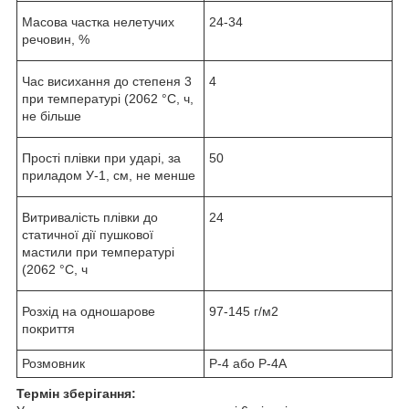
Масова частка нелетучих
24-34
речовин, %
Час висихання до степеня 3
4
при температурі (2062 °С, ч,
не більше
Прості плівки при ударі, за
50
приладом У-1, см, не менше
Витривалість плівки до
24
статичної дії пушкової
мастили при температурі
(2062 °С, ч
Розхід на одношарове
97-145 г/м2
покриття
Розмовник
Р-4 або Р-4А
Термін зберігання: