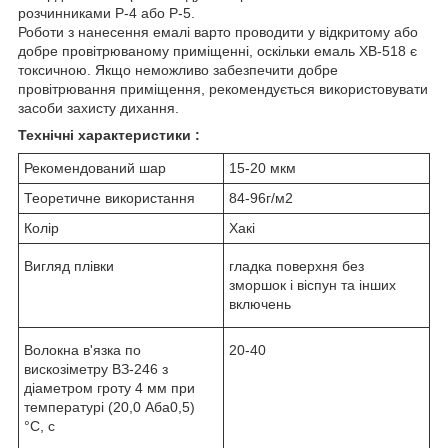
розчинниками Р-4 або Р-5.
Роботи з нанесення емалі варто проводити у відкритому або
добре провітрюваному приміщенні, оскільки емаль ХВ-518 є
токсичною. Якщо неможливо забезпечити добре
провітрювання приміщення, рекомендується використовувати
засоби захисту дихання.
Технічні характеристики :
Рекомендований шар
15-20 мкм
Теоретичне використання
84-96г/м2
Колір
Хакі
Вигляд плівки
гладка поверхня без
зморшок і віспун та інших
включень
Волокна в'язка по
20-40
вискозіметру ВЗ-246 з
діаметром гроту 4 мм при
температурі (20,0 Аба0,5)
°С, с