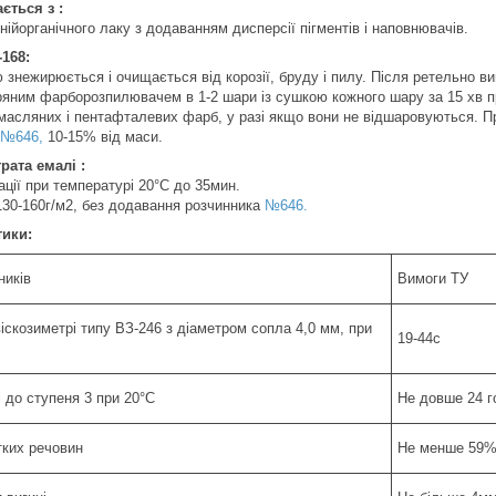
ється з :
ійорганічного лаку з додаванням дисперсії пігментів і наповнювачів.
168:
знежирюється і очищається від корозії, бруду і пилу. Після ретельно в
тряним фарборозпилювачем в 1-2 шари із сушкою кожного шару за 15 хв 
масляних і пентафталевих фарб, у разі якщо вони не відшаровуються. При
 №646,
10-15% від маси.
рата емалі :
ації при температурі 20°C до 35мин.
130-160г/м2, без додавання розчинника
№646.
тики:
ників
Вимоги ТУ
віскозиметрі типу ВЗ-246 з діаметром сопла 4,0 мм, при
19-44с
 до ступеня 3 при 20°C
Не довше 24 г
тких речовин
Не менше 59