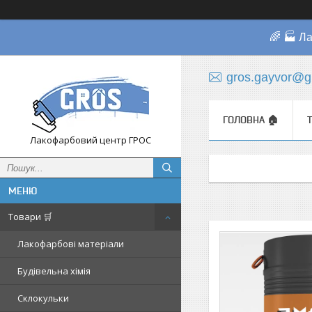
🌈 🏭 Л
gros.gayvor@g
ГОЛОВНА 🏠
Лакофарбовий центр ГРОС
Товари 🛒
Лакофарбові матеріали
Будівельна хімія
Склокульки