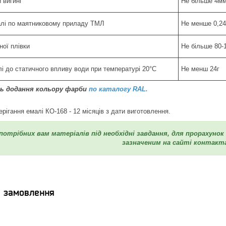
 вигині
Не більше 4м
алі по маятниковому приладу ТМЛ
Не менше 0,24 
ної плівки
Не більше 80-1
лі до статичного впливу води при температурі 20°C
Не менш 24г
ть додання кольору фарби
по каталогу RAL.
ерігання емалі КО-168 - 12 місяців з дати виготовлення.
 потрібних вам матеріалів під необхідні завдання, для прорахуно
зазначеним на сайті контакт
я замовлення