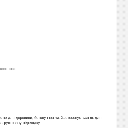
вленістю
стю для деревини, бетону і цегли. Застосовується як для
загрунтовану підкладку.