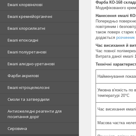
Фарба КО-168 склада
Емалі хлорвінілові
Модифікованого кремн
Нанесення емалі КО-
Емалі кремнійорганічні
Попередньо поверхню 
повітряним і безпові
Емалі хлорсилікатні
також поверх старих 
додається
розчинник
Емалі епоксидні
Час висихання й вит
Час повної полімериз
Емалі поліуретанові
Витрата даної емалі 
Емалі алкідно-уретанові
Технічні характерис
Фарби акрилові
Найменування показ
Емалі нітроцелюлозні
Умовна в'язкість по 
температурі 20°C
Смоли та затвердили
Час висихання емалі
Антиожеледні реагенти для
посипання доріг
Масова частка неле
Сировина