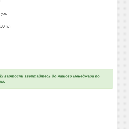
м
у.е.
80 г/л
к їх вартості звертайтесь до нашого менеджера по
ам.