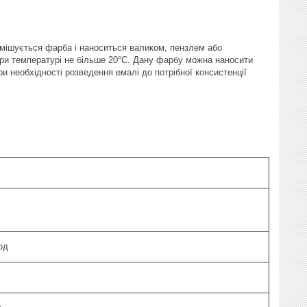
имішується фарба і наноситься валиком, пензлем або
при температурі не більше 20°C. Дану фарбу можна наносити
 необхідності розведення емалі до потрібної консистенції
од
%