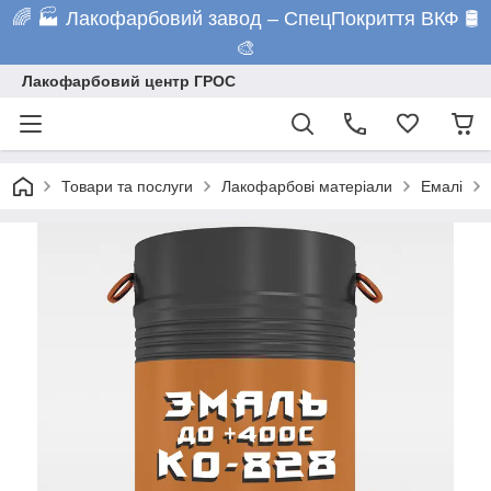
🌈 🏭 Лакофарбовий завод – СпецПокриття ВКФ 🛢️
🎨
Лакофарбовий центр ГРОС
Товари та послуги
Лакофарбові матеріали
Емалі