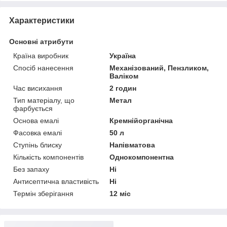
Характеристики
Основні атрибути
Країна виробник
Україна
Спосіб нанесення
Механізований, Пензликом,
Валіком
Час висихання
2 годин
Тип матеріалу, що
Метал
фарбується
Основа емалі
Кремнійорганічна
Фасовка емалі
50 л
Ступінь блиску
Напівматова
Кількість компонентів
Однокомпонентна
Без запаху
Ні
Антисептична властивість
Ні
Термін зберігання
12 міс