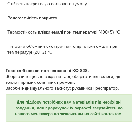
Стійкість покриття до сольового туману
Не
Вологостійкість покриття
Не
Термостійкість плівки емалі при температурі (400+5) °C
Не
Питомий об'ємний електричний опір плівки емалі, при
1х
температурі (20+2) °C
Техніка безпеки при нанесенні КО-828:
Зберігати в щільно закритій тарі, оберігати від вологи, дії
тепла і прямих сонячних променів.
Засоби індивідуального захисту: рукавички і респіратор.
Для підбору потрібних вам матеріалів під необхідні
завдання, для прорахунок їх вартості звертайтесь до
нашого менеджера по зазначеним на сайті контактам.