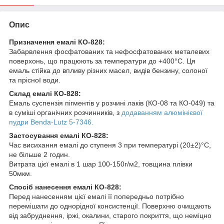
Опис
Призначення емалі КО-828:
Забарвлення фосфатованих та нефосфатованих металевих
поверхонь, що працюють за температури до +400°С. Ця
емаль стійка до впливу різних масел, видів бензину, солоної
та прісної води.
Склад емалі КО-828:
Емаль суспензія пігментів у розчині лаків (КО-08 та КО-049) та
в суміші органічних розчинників, з
додаванням алюмінієвої
пудри Benda-Lutz 5-7346.
Застосування емалі КО-828:
Час висихання емалі до ступеня 3 при температурі (20±2)°C,
не більше 2 годин.
Витрата цієї емалі в 1 шар 100-150г/м2, товщина плівки
50мкм.
Спосіб нанесення емалі КО-828:
Перед нанесенням цієї емалі її попередньо потрібно
перемішати до однорідної консистенції. Поверхню очищають
від забруднення, іржі, окалини, старого покриття, що неміцно