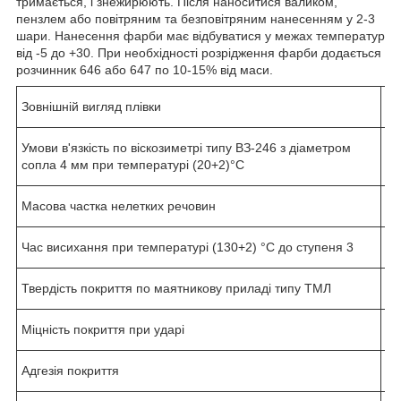
тримається, і знежирюють. Після наноситися валиком,
пензлем або повітряним та безповітряним нанесенням у 2-3
шари. Нанесення фарби має відбуватися у межах температур
від -5 до +30. При необхідності розрідження фарби додається
розчинник 646 або 647 по 10-15% від маси.
Зовнішній вигляд плівки
од
Умови в'язкість по віскозиметрі типу ВЗ-246 з діаметром
45
сопла 4 мм при температурі (20+2)°C
Масова частка нелетких речовин
5
Час висихання при температурі (130+2) °C до ступеня 3
Не
Твердість покриття по маятникову приладі типу ТМЛ
Не
Міцність покриття при ударі
Не
Адгезія покриття
Не