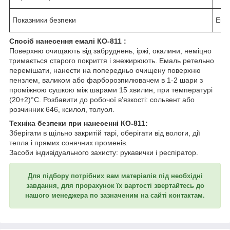
Показники безпеки
Ема
Спосіб нанесення емалі КО-811 :
Поверхню очищають від забруднень, іржі, окалини, неміцно
тримається старого покриття і знежирюють. Емаль ретельно
перемішати, нанести на попередньо очищену поверхню
пензлем, валиком або фарборозпилювачем в 1-2 шари з
проміжною сушкою між шарами 15 хвилин, при температурі
(20+2)°С. Розбавити до робочої в'язкості: сольвент або
розчинник 646, ксилол, толуол.
Техніка безпеки при нанесенні КО-811:
Зберігати в щільно закритій тарі, оберігати від вологи, дії
тепла і прямих сонячних променів.
Засоби індивідуального захисту: рукавички і респіратор.
Для підбору потрібних вам матеріалів під необхідні
завдання, для прорахунок їх вартості звертайтесь до
нашого менеджера по зазначеним на сайті контактам.