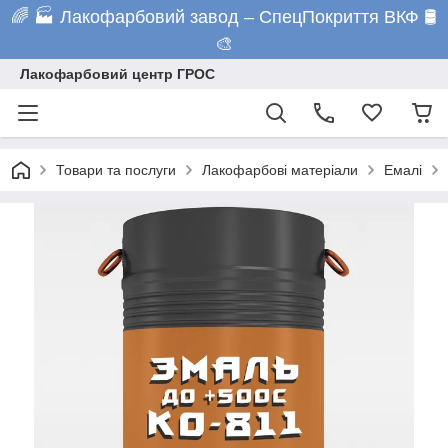
🌈 🏭 Лакофарбовий завод – СпецПокриття ВКФ 🛢️
🎨
Лакофарбовий центр ГРОС
Товари та послуги
Лакофарбові матеріали
Емалі