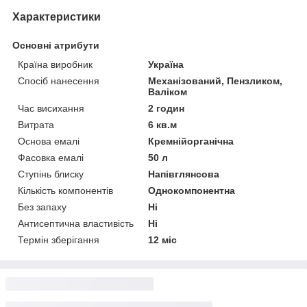
Характеристики
Основні атрибути
Країна виробник
Україна
Спосіб нанесення
Механізований, Пензликом,
Валіком
Час висихання
2 годин
Витрата
6 кв.м
Основа емалі
Кремнійорганічна
Фасовка емалі
50 л
Ступінь блиску
Напівглянсова
Кількість компонентів
Однокомпонентна
Без запаху
Ні
Антисептична властивість
Ні
Термін зберігання
12 міс