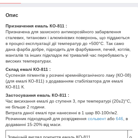
Опис
Призначення емаль КО-811 :
Призначена для захисного антикорозійного забарвлення
сталевих, титанових і алюмінієвих поверхонь, що піддаються
в процесі експлуатації дії температур до +500°С. Так само
дана фарба добре, підходить для фарбування, печей, котлів,
мангалів та інших підкладок які тривалий час перебувають у
високих температурах.
Склад емалі КО-811 :
Суспензія пігментів у розчині кремнійорганічного лаку (КО-08)
(для емалі КО-811) з додаванням стабілізатора для емалі
КО-811 К.
Застосування емаль КО-811 :
Час висихання емалі до ступеня 3, при температурі (20±2)°C,
не більше 2 години.
Витрата даної емалі при нанесенні в 1 шар 80-100г/м2.
Розчинник підходящий для розрідження
сольвент
або
646
, в
додаванні 15-20% від маси.
Зовнішній вигляд покриття емаль КО-811
одно