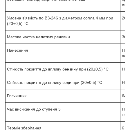
сто
Умовна в'язкість по ВЗ-246 з діаметром сопла 4 мм при
20-
(20±0,5) °С
Масова частка нелетких речовин
30-
Нанесення
Пне
пен
Стійкість покриття до впливу бензину при (20±0,5) °С
Не 
Стійкість покриття до впливу води при (20±0,5) °С
Не 
Розчинник
646,
Час висихання до ступеня 3
При 
темп
Термін зберігання
6 мі