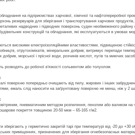
обладнання на підприємствах харчової, хімічної та нафтопереробної про
ерхонь резервуарів для зберігання і транспортування харчових продуктів, 
металевих надводних і підводних поверхонь суден необмеженого району п
будівельних конструкцій та обладнання, які експлуатуються в умовах мор
ються високими електроізоляційними властивостями, підвищеною стійкіс
бництв, отрутохімікатів, мінеральних добрив; витримує перепади температ
х добрив, морської і прісної води, розчинів кислот, лугів та миючих засо
ль розводять до робочої в'язкості сольвентом або толуолом.
:
лі поверхню попередньо очищають від пилу, жирових і інших забруднень
ями, емаль слід наносити на заґрунтовану поверхню не менш, ніж у 2 ш
:
овітряним, пневматичним методом розпилення, пензлем або валиком на 
ошарове покриття товщиною 20-50 мкм – 65-165 г/м2.
и зберігають у герметично закритій тарі при температурі від -20 до +30 
дських приміщеннях, призначених для зберігання огнебезопасных матеріа