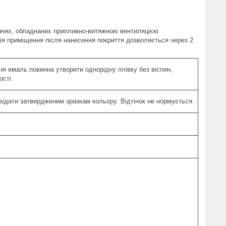
щеннях, обладнаних припливно-витяжною вентиляцією
ція приміщення після нанесення покриття дозволяється через 2
ня емаль повинна утворити однорідну плівку без віспин,
ості.
відати затвердженим зразкам кольору. Відтінок не нормується.