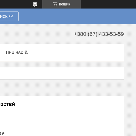
Кошик
ись 👀
+380 (67) 433-53-59
ПРО НАС 📃
ностей
0 ₴