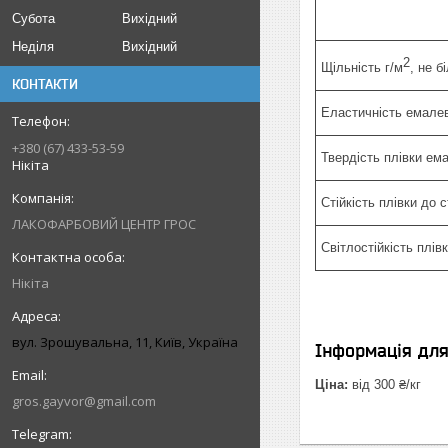
Субота
Вихідний
Неділя
Вихідний
2
Щільність г/м
, не б
КОНТАКТИ
Еластичність емалев
+380 (67) 433-53-59
Твердість плівки ем
Нікіта
Стійкість плівки до 
ЛАКОФАРБОВИЙ ЦЕНТР ГРОС
Світлостійкість плівк
Нікіта
вул. Зрошувальна, 11, Київ, Україна
Інформація дл
Ціна:
від 300 ₴/кг
gros.gayvor@gmail.com