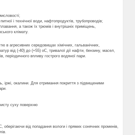
мисловості;
питної і технічної води, нафтопродуктів, трубопроводів;
лавання, а також їх трюмів і внутрішніх приміщень,
ського клімату.
тю в агресивних середовищах хімічних, гальванічних,
ур від (-40) до (+55) оС, тривалої дії нафти, бензину, масел,
бів, періодичного впливу гострого водяної пари.
, іржі, окалини. Для отримання покриття з підвищеними
ари.
чисту суху поверхню
оС, оберігаючи від попадання вологи і прямих сонячних променів,
лів.