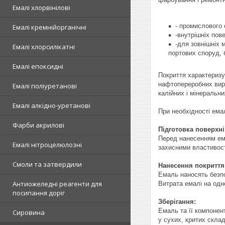
Емалі хлорвінілові
- промислового 
Емалі кремнійорганічні
-внутрішніх пов
-для зовнішніх 
Емалі хлорсилікатні
портових споруд, 
Емалі епоксидні
Покриття характеризу
нафтопереробних виро
Емалі поліуретанові
калійних і мінеральни
Емалі алкідно-уретанові
При необхідності ема
Фарби акрилові
Підготовка поверхні
Перед нанесенням ема
Емалі нітроцелюлозні
захисними властивост
Смоли та затвердили
Нанесення покриття
Емаль наносять безп
Антиожеледні реагенти для
Витрата емалі на одн
посипання доріг
Зберігання:
Емаль та її компонент
Сировина
у сухих, критих скла