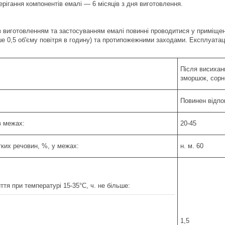
ерігання компонентів емалі — 6 місяців з дня виготовлення.
і з виготовленням та застосуванням емалі повинні проводитися у примі
ше 0,5 об'єму повітря в годину) та протипожежними заходами. Експлуата
Після висихан
зморшок, сорн
Повинен відпо
 в межах:
20-45
ких речовин, %, у межах:
н. м. 60
тя при температурі 15-35°С, ч. не більше:
1,5