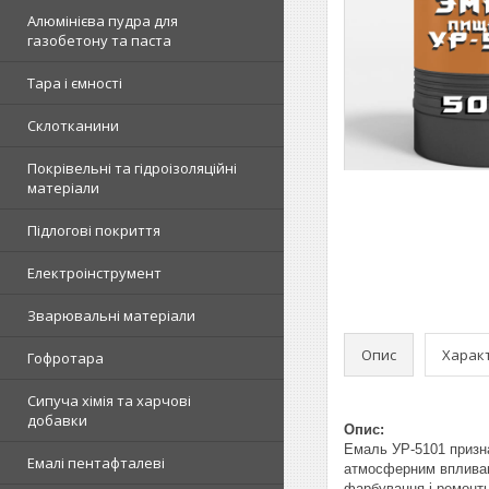
Алюмінієва пудра для
газобетону та паста
Тара і ємності
Склотканини
Покрівельні та гідроізоляційні
матеріали
Підлогові покриття
Електроінструмент
Зварювальні матеріали
Опис
Харак
Гофротара
Сипуча хімія та харчові
добавки
Опис:
Емаль УР-5101 призна
Емалі пентафталеві
атмосферним впливам 
фарбування і ремонтн