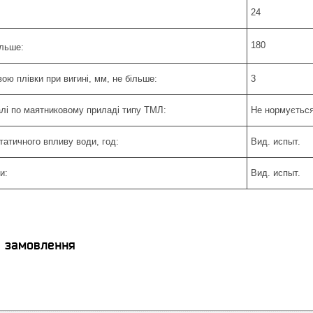
24
180
ільше:
ою плівки при вигині, мм, не більше:
3
алі по маятниковому приладі типу ТМЛ:
Не нормуєтьс
статичного впливу води, год:
Вид. испыт.
и:
Вид. испыт.
я замовлення