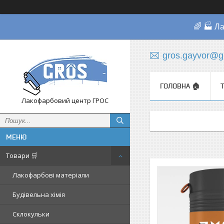
🌈 🏭 Л
gros.gayvor@g
ГОЛОВНА 🏠
Лакофарбовий центр ГРОС
Товари 🛒
Лакофарбові матеріали
Будівельна хімія
Склокульки