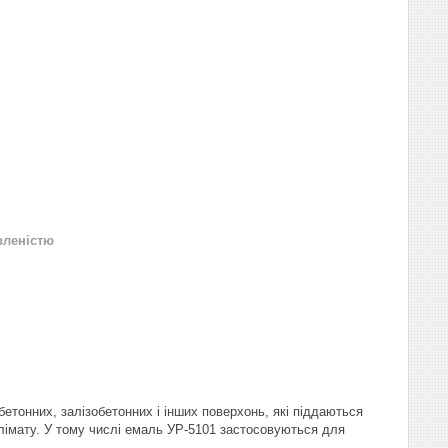
вленістю
етонних, залізобетонних і інших поверхонь, які піддаються
лімату. У тому числі емаль УР-5101 застосовуються для