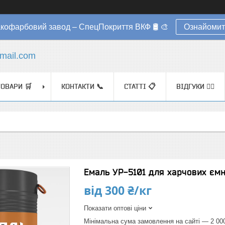
акофарбовий завод – СпецПокриття ВКФ 🛢️ 🎨
Ознайомит
mail.com
ТОВАРИ 🛒
КОНТАКТИ 📞
СТАТТІ 📋
ВІДГУКИ ✍🏼
Емаль УР-5101 для харчових єм
від
300 ₴/кг
Показати оптові ціни
Мінімальна сума замовлення на сайті — 2 00