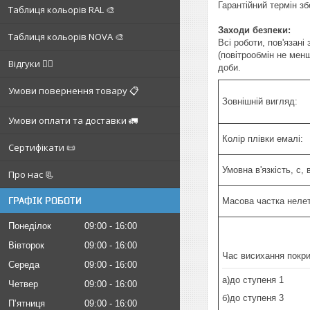
Гарантійний термін зб
Таблиця кольорів RAL 🎨
Заходи безпеки:
Таблиця кольорів NOVA 🎨
Всі роботи, пов'язан
(повітрообмін не мен
Відгуки ✍🏼
доби.
Умови повернення товару 📋
Зовнішній вигляд:
Умови оплати та доставки 🚛
Колір плівки емалі:
Сертифікати 📜
Умовна в'язкість, с,
Про нас 📃
ГРАФІК РОБОТИ
Масова частка нелет
Понеділок
09:00
16:00
Вівторок
09:00
16:00
Час висихання покрит
Середа
09:00
16:00
а)до ступеня 1
Четвер
09:00
16:00
б)до ступеня 3
Пʼятниця
09:00
16:00