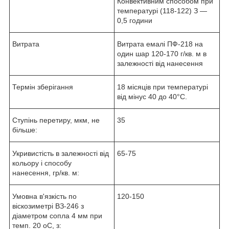
Конвективним способом при
температурі (118-122) З —
0,5 години
Витрата
Витрата емалі ПФ-218 на
один шар 120-170 г/кв. м в
залежності від нанесення
Термін зберігання
18 місяців при температурі
від мінус 40 до 40°С.
Ступінь перетиру, мкм, не
35
більше:
Укривистість в залежності від
65-75
кольору і способу
нанесення, гр/кв. м:
Умовна в'язкість по
120-150
віскозиметрі ВЗ-246 з
діаметром сопла 4 мм при
темп. 20 оС, з: