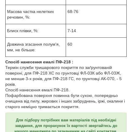
Масова частка нелетких
68-76
речовин, %:
Блиск плівки, %:
7-14
Довжина згасання полум'я,
60
мм, не більше:
Спосіб нанесення емалі ПФ-218 :
Термін служби тришарового покриття по заґрунтованій
поверхні, для ПФ-218 ХС по грунтовці ФЛ-03К або ФЛ-03Ж,
не менше 3-х років, для ПФ-218 ГС, по грунтовці АК-070, - 5
років.
Спосіб нанесення емалі ПФ-218.
Пофарбована поверхня повинна бути сухою, попередньо
очищена від пилу, жирових і інших забруднень, іржі, окалини і
старого неміцно тримається покриття.
Для підбору потрібних вам матеріалів під необхідні
завдання, для прорахунок їх вартості звертайтесь до
нашого менеджера по зазначеним на сайті контактам.