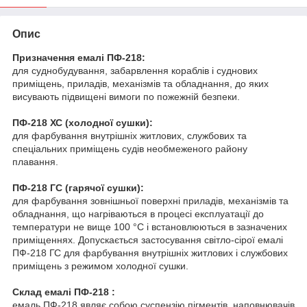
Опис
Призначення емалі ПФ-218:
для суднобудування, забарвлення кораблів і суднових
приміщень, приладів, механізмів та обладнання, до яких
висувають підвищені вимоги по пожежній безпеки.
ПФ-218 ХС (холодної сушки):
для фарбування внутрішніх житлових, службових та
спеціальних приміщень судів необмеженого району
плавання.
ПФ-218 ГС (гарячої сушки):
для фарбування зовнішньої поверхні приладів, механізмів та
обладнання, що нагріваються в процесі експлуатації до
температури не вище 100 °С і встановлюються в зазначених
приміщеннях. Допускається застосування світло-сірої емалі
ПФ-218 ГС для фарбування внутрішніх житлових і службових
приміщень з режимом холодної сушки.
Склад емалі ПФ-218 :
емаль ПФ-218 являє собою суспензію пігментів, наповнювачів