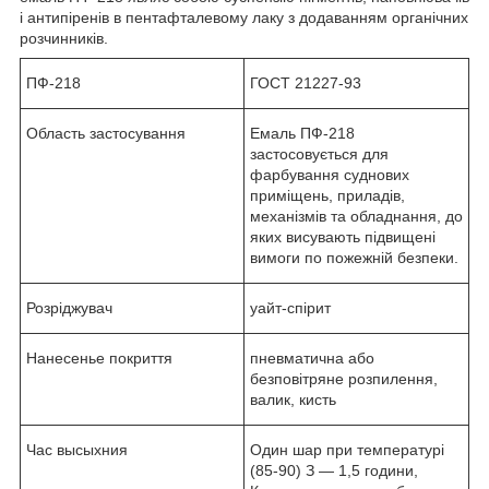
і антипіренів в пентафталевому лаку з додаванням органічних
розчинників.
ПФ-218
ГОСТ 21227-93
Область застосування
Емаль ПФ-218
застосовується для
фарбування суднових
приміщень, приладів,
механізмів та обладнання, до
яких висувають підвищені
вимоги по пожежній безпеки.
Розріджувач
уайт-спірит
Нанесенье покриття
пневматична або
безповітряне розпилення,
валик, кисть
Час высыхния
Один шар при температурі
(85-90) З — 1,5 години,