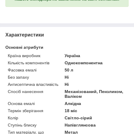
Характеристики
Основні атрибути
Країна виробник
Україна
Кількість компонентів
Однокомпонентна
Фасовка емалі
50 л
Без запаху
Ні
Антисептична властивість
Ні
Спосіб нанесення
Механізований, Пензликом,
Валіком
Основа емалі
Алкідна
Термін зберігання
18 міс
Колір
Світло-сірий
Ступінь блиску
Напівглянсова
Тип матеріалу, що
Метал