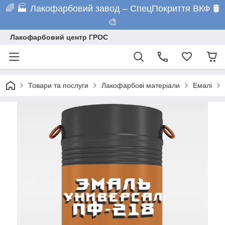
🌈 🏭 Лакофарбовий завод – СпецПокриття ВКФ 🛢️
🎨
Лакофарбовий центр ГРОС
Товари та послуги
Лакофарбові матеріали
Емалі