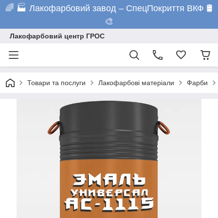
🌈 🏭 Лакофарбовий завод – СпецПокриття ВКФ 🛢️
🎨
Лакофарбовий центр ГРОС
Товари та послуги
Лакофарбові матеріали
Фарби