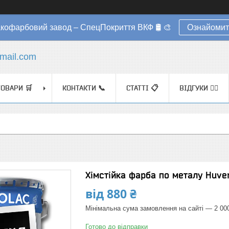
акофарбовий завод – СпецПокриття ВКФ 🛢️ 🎨
Ознайомит
mail.com
ТОВАРИ 🛒
КОНТАКТИ 📞
СТАТТІ 📋
ВІДГУКИ ✍🏼
Хімстійка фарба по металу Huver
від
880 ₴
Мінімальна сума замовлення на сайті — 2 00
Готово до відправки