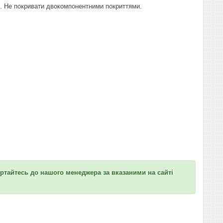
. Не покривати двокомпонентними покриттями.
вертайтесь до нашого менеджера за вказаними на сайті