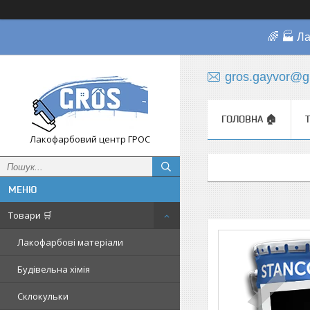
🌈 🏭 Л
gros.gayvor@g
ГОЛОВНА 🏠
Лакофарбовий центр ГРОС
Товари 🛒
Лакофарбові матеріали
Будівельна хімія
Склокульки