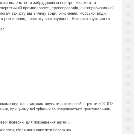
кою вологістю та забрудненням повітря, міського та
ергетичній промисловості, трубопроводів, снігоприбиральної
имогам захисту від впливу води, окиснення, морської води,
го розпилення, простоту застосування. Використовується як
44.
комендується використовувати антикорозійні ґрунти 323, 812,
ування, при цьому всі тріщини зашпаровуються ґрунтувальним
вої поверхні для покращення адгезії.
ислоти, після чого очистити поверхню.