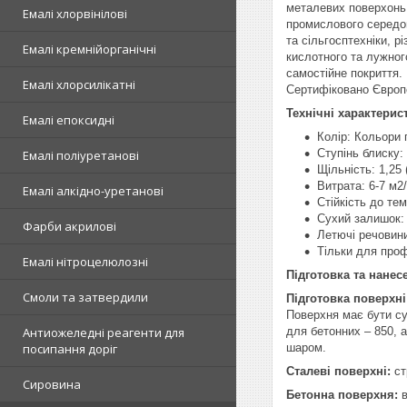
металевих поверхонь 
Емалі хлорвінілові
промислового середов
та сільгосптехніки, 
Емалі кремнійорганічні
кислотного та лужног
самостійне покриття.
Емалі хлорсилікатні
Сертифіковано Європе
Технічні характерис
Емалі епоксидні
Колір: Кольори
Ступінь блиску:
Емалі поліуретанові
Щільність: 1,25 (
Витрата: 6-7 м2/
Емалі алкідно-уретанові
Стійкість до те
Сухий залишок:
Фарби акрилові
Летючі речовини
Тільки для проф
Емалі нітроцелюлозні
Підготовка та нанес
Смоли та затвердили
Підготовка поверхні
Поверхня має бути су
Антиожеледні реагенти для
для бетонних – 850, 
посипання доріг
шаром.
Сталеві поверхні:
ст
Сировина
Бетонна поверхня:
в