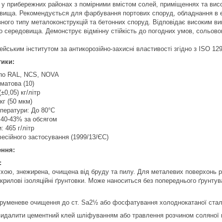
у прибережних районах з помірними вмістом солей, приміщеннях та висо
ища. Рекомендується для фарбування портових споруд, обладнання в ен
різного типу металоконструкцій та бетонних споруд. Відповідає високим в
о середовища. Демонструє відмінну стійкість до погодних умов, сольово
йським інститутом за антикорозійно-захисні властивості згідно з ISO 129
тики:
 по RAL, NCS, NOVA
 матова (10)
±0,05) кг/літр
кг (50 мкм)
мператури: До 80°С
 40-43% за обсягом
: 465 г/літр
есійного застосування (1999/13/ЄС)
ення:
:
хою, знежирена, очищена від бруду та пилу. Для металевих поверхонь ре
акрилові ізоляційні ґрунтовки. Може наноситься без попереднього ґрунт
руменеве очищення до ст. Sa2½ або фосфатування холоднокатаної стале
идалити цементний клей шліфуванням або травлення розчином соляної к