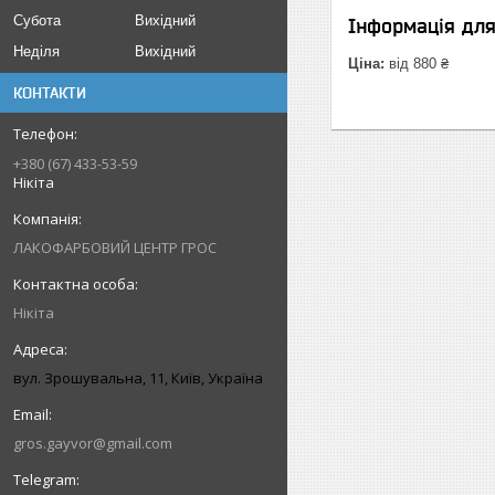
Субота
Вихідний
Інформація дл
Неділя
Вихідний
Ціна:
від 880 ₴
КОНТАКТИ
+380 (67) 433-53-59
Нікіта
ЛАКОФАРБОВИЙ ЦЕНТР ГРОС
Нікіта
вул. Зрошувальна, 11, Київ, Україна
gros.gayvor@gmail.com