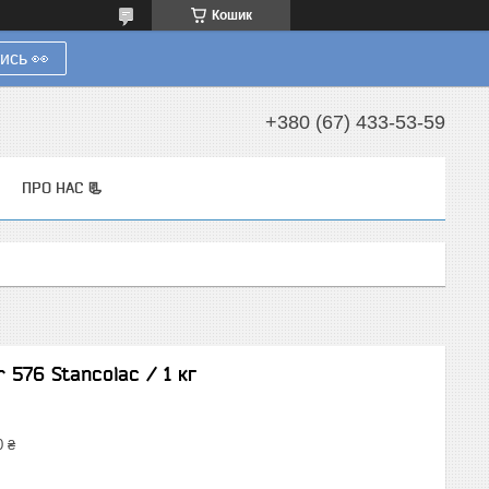
Кошик
ись 👀
+380 (67) 433-53-59
ПРО НАС 📃
 576 Stancolac / 1 кг
0 ₴