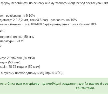
 фарбу перемішати по всьому об'єму тарного місця перед застосуванням
м - розбавити на 5-10%
іаметр: 2,0-2,2 мм, тиск:3-5 bar) - розбавити на 10%
озпорошенням (тиск 100-180 бар) – розведення трохи більше 10%
ія:
товщина плівки: 50 мкм
ператури: 5-35ºC
5
илу: 20 хвилин (50 мкм)
годин (50 мкм)
ація: 48-72 години (50 мкм)
 в сухому прохолодному місці (при 5-30˚C).
потрібних вам матеріалів під необхідні завдання, для їх вартості з
контактами.