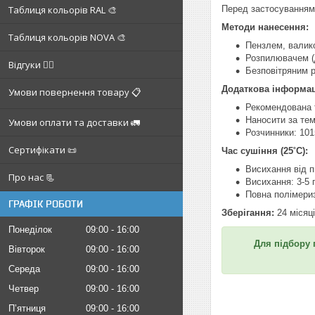
Таблиця кольорів RAL 🎨
Перед застосуванням
Методи нанесення:
Таблиця кольорів NOVA 🎨
Пензлем, валико
Розпилювачем (д
Відгуки ✍🏼
Безповітряним р
Додаткова інформац
Умови повернення товару 📋
Рекомендована 
Наносити за тем
Умови оплати та доставки 🚛
Розчинники: 101
Сертифікати 📜
Час сушіння (25˚C):
Висихання від п
Про нас 📃
Висихання: 3-5 
Повна полімериз
ГРАФІК РОБОТИ
Зберігання:
24 місяці
Понеділок
09:00
16:00
Для підбору 
Вівторок
09:00
16:00
Середа
09:00
16:00
Четвер
09:00
16:00
Пʼятниця
09:00
16:00