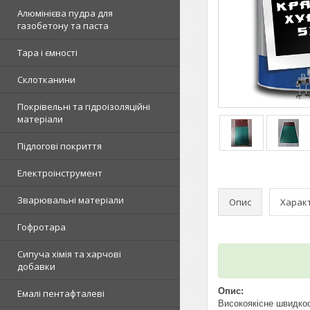
Алюмінієва пудра для
газобетону та паста
Тара і ємності
Склотканини
Покрівельні та гідроізоляційні
матеріали
Підлогові покриття
Електроінструмент
Зварювальні матеріали
Опис
Харак
Гофротара
Сипуча хімія та харчові
добавки
Опис:
Емалі пентафталеві
Високоякісне швидкос