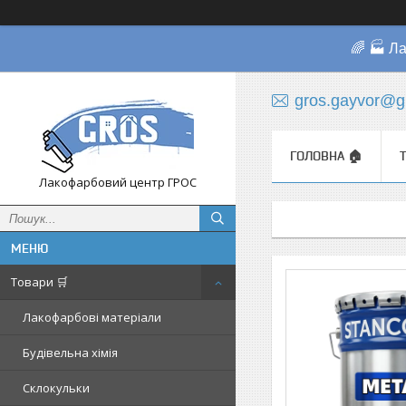
🌈 🏭 Л
gros.gayvor@g
ГОЛОВНА 🏠
Лакофарбовий центр ГРОС
Товари 🛒
Лакофарбові матеріали
Будівельна хімія
Склокульки