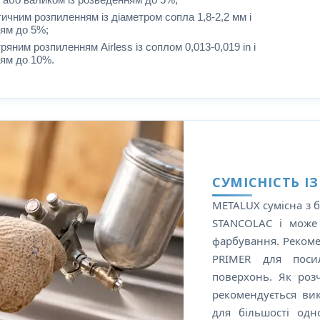
ичним розпиленням із діаметром сопла 1,8-2,2 мм і
ям до 5%;
ряним розпиленням Airless із соплом 0,013-0,019 in і
ям до 10%.
СУМІСНІСТЬ І
METALUX сумісна з 
STANCOLAC і може 
фарбування. Рекоме
PRIMER для посил
поверхонь. Як розч
рекомендується ви
для більшості од