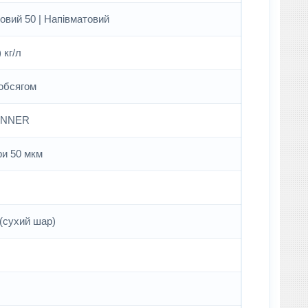
овий 50 | Напівматовий
 кг/л
обсягом
INNER
ри 50 мкм
(сухий шар)