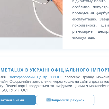
відкритому повітрі
особливо популяр
проведення фарбу
експлуатацію. Завд
покриваності, шв
рівномірне деко
експлуатації.
METALUX В УКРАЇНІ ОФІЦІАЛЬНОГО ІМПОР
азин "
Лакофарбовий Центр "ГРОС
" пропонує зручну можли
йн. Оформляйте замовлення через кошик на сайті з доставкою 
у. Великі партії продаються за вигідними цінами з можливістю
 ISO, ТУ У і ГОСТ.
✉️
язатися з нами
Запросити рахунок