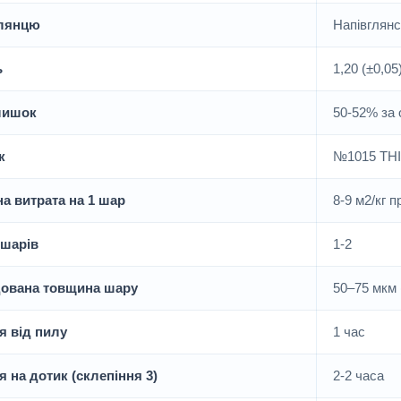
глянцю
Напівглянс
ь
1,20 (±0,05)
лишок
50-52% за 
к
№1015 TH
а витрата на 1 шар
8-9 м2/кг п
 шарів
1-2
ована товщина шару
50–75 мкм 
я від пилу
1 час
 на дотик (склепіння 3)
2-2 часа