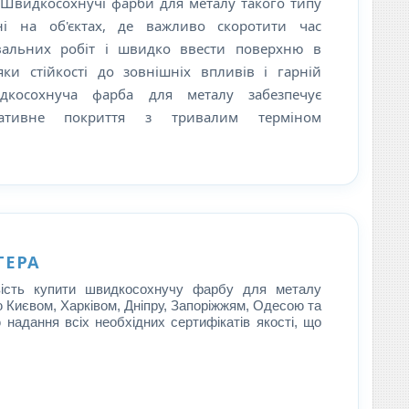
. Швидкосохнучі фарби для металу такого типу
ні на об'єктах, де важливо скоротити час
вальних робіт і швидко ввести поверхню в
яки стійкості до зовнішніх впливів і гарній
идкосохнуча фарба для металу забезпечує
ративне покриття з тривалим терміном
ТЕРА
вість купити швидкосохнучу фарбу для металу
Києвом, Харківом, Дніпру, Запоріжжям, Одесою та
 надання всіх необхідних сертифікатів якості, що