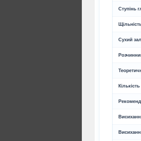
Ступінь 
Щільніст
Сухий за
Розчинни
Теоретичн
Кількість
Рекоменд
Висиханн
Висихання