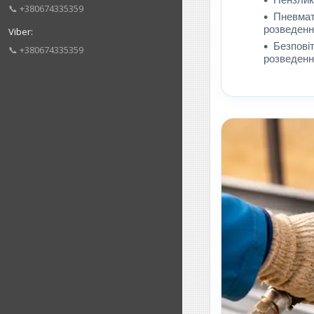
📞 +380674335359
Пневмат
розведенн
Безповіт
📞 +380674335359
розведенн