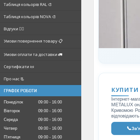
Таблиця кольорів RAL 🎨
Таблиця кольорів NOVA 🎨
Відгуки ✍🏼
Умови повернення товару 📋
Умови оплати та доставки 🚛
Сертифікати 📜
Про нас 📃
КУПИТИ 
ГРАФІК РОБОТИ
Інтернет-маг
Понеділок
09:00
16:00
METALUX онла
Кривомою Рог
Вівторок
09:00
16:00
відповідають
Середа
09:00
16:00
📞
Зв'
Четвер
09:00
16:00
Пʼятниця
09:00
16:00