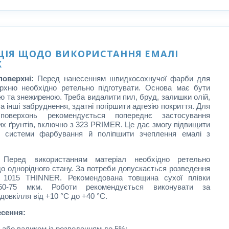
ЦІЯ ЩОДО ВИКОРИСТАННЯ ЕМАЛІ
X
поверхні:
Перед нанесенням швидкосохнучої фарби для
рхню необхідно ретельно підготувати. Основа має бути
ю та знежиреною. Треба видалити пил, бруд, залишки олій,
та інші забруднення, здатні погіршити адгезію покриття. Для
поверхонь рекомендується попереднє застосування
их ґрунтів, включно з 323 PRIMER. Це дає змогу підвищити
ть системи фарбування й поліпшити зчеплення емалі з
Перед використанням матеріал необхідно ретельно
о однорідного стану. За потреби допускається розведення
м 1015 THINNER. Рекомендована товщина сухої плівки
50-75 мкм. Роботи рекомендується виконувати за
довкілля від +10 °C до +40 °C.
сення:
 або валиком із розведенням до 5%;