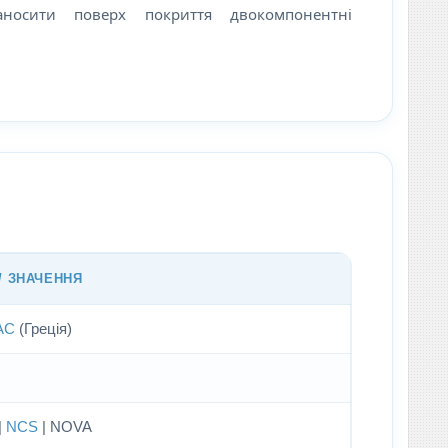
аносити поверх покриття двокомпонентні
/ ЗНАЧЕННЯ
AC
(Греція)
|
NCS
| NOVA