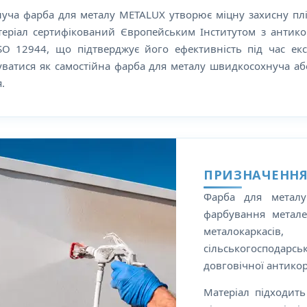
ча фарба для металу METALUX утворює міцну захисну плів
теріал сертифікований Європейським Інститутом з антико
SO 12944, що підтверджує його ефективність під час ек
ватися як самостійна фарба для металу швидкосохнуча аб
.
ПРИЗНАЧЕННЯ
Фарба для метал
фарбування метале
металокаркасів,
сільськогосподарсь
довговічної антикор
Матеріал підходить