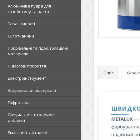
Алюмінієва пудра для
газобетону та паста
Тара і ємності
Склотканини
Покрівельні та гідроізоляційні
матеріали
Підлогові покриття
Опис
Харак
Електроінструмент
Зварювальні матеріали
Гофротара
ШВИДКО
Сипуча хімія та харчові
METALUX
— 
добавки
фарбування 
Емалі пентафталеві
надійний ан