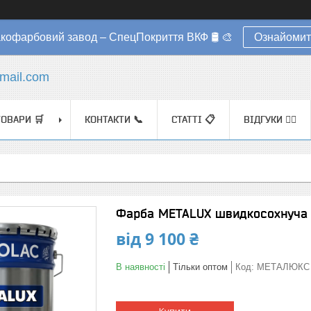
акофарбовий завод – СпецПокриття ВКФ 🛢️ 🎨
Ознайомит
mail.com
ТОВАРИ 🛒
КОНТАКТИ 📞
СТАТТІ 📋
ВІДГУКИ ✍🏼
Фарба METALUX швидкосохнуча 
від
9 100 ₴
В наявності
Тільки оптом
Код:
МЕТАЛЮКС