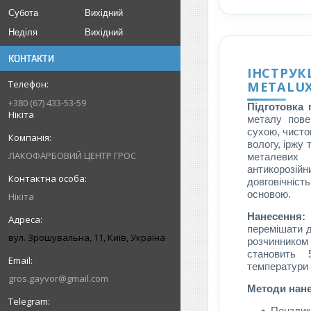
Субота
Вихідний
Неділя
Вихідний
КОНТАКТИ
ІНСТРУК
METALU
+380 (67) 433-53-59
Підготовка 
Нікіта
металу пове
сухою, чисто
вологу, іржу 
ЛАКОФАРБОВИЙ ЦЕНТР ГРОС
металевих 
антикорозійн
довговічніс
основою.
Нікіта
Нанесення:
перемішати д
вул. Зрошувальна, 11, Київ, Україна
розчиннико
становить 
температури 
gros.gayvor@gmail.com
Методи нане
Пензлик