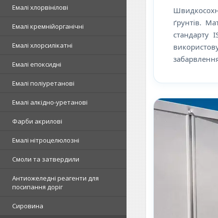
Емалі хлорвінілові
Швидкосохну
ґрунтів. Ма
Емалі кремнійорганічні
стандарту I
Емалі хлорсилікатні
використову
забарвлення
Емалі епоксидні
Емалі поліуретанові
Емалі алкідно-уретанові
Фарби акрилові
Емалі нітроцелюлозні
Смоли та затвердили
Антиожеледні реагенти для
посипання доріг
Сировина