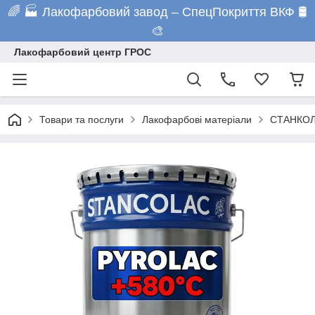
🌈 🏭 Лакофарбовий завод – СпецПокриття ВКФ 🛢️
🎨
Лакофарбовий центр ГРОС
Товари та послуги
Лакофарбові матеріали
СТАНКОЛА