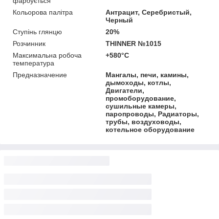
фарбується
Кольорова палітра
Антрацит, Серебристый,
Черный
Ступінь глянцю
20%
Розчинник
THINNER №1015
Максимальна робоча
+580°C
температура
Предназначение
Мангалы, печи, камины,
дымоходы, котлы,
Двигатели,
промоборудование,
сушильные камеры,
паропроводы, Радиаторы,
трубы, воздуховоды,
котельное оборудование