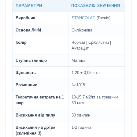
ПАРАМЕТРИ
ПОКАЗНИК/ ЗНАЧЕННЯ
Виробник
STANCOLAC
(Греція)
Основа ЛФМ
Силіконова
Колір
Чорний | Сріблястий |
Антрацит
Ступінь глянцю
Матова
Щільність
1,20 ± 0,05 кг/л
Розчинник
No1015
Теоретична витрата на 1
10-15,7 м2/кг за товщини
шар
30 мкм
Висихання від пилу
30 хвилин
Висихання на дотик
1-2 години
(склепіння 3)