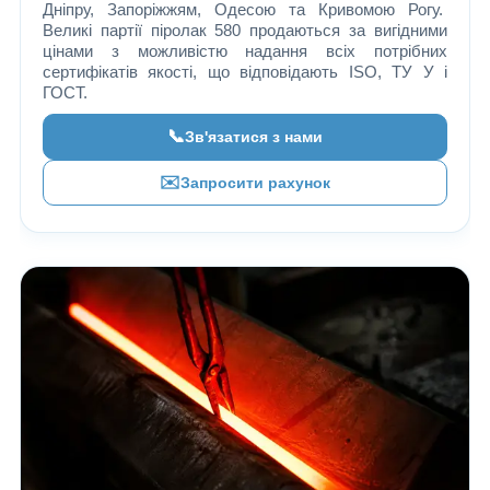
Дніпру, Запоріжжям, Одесою та Кривомою Рогу.
Великі партії піролак 580 продаються за вигідними
цінами з можливістю надання всіх потрібних
сертифікатів якості, що відповідають ISO, ТУ У і
ГОСТ.
📞
Зв'язатися з нами
✉️
Запросити рахунок