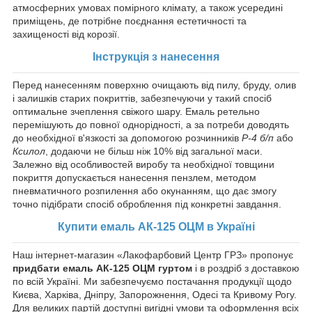
атмосферних умовах помірного клімату, а також усередині
приміщень, де потрібне поєднання естетичності та
захищеності від корозії.
Інструкція з нанесення
Перед нанесенням поверхню очищають від пилу, бруду, олив
і залишків старих покриттів, забезпечуючи у такий спосіб
оптимальне зчеплення свіжого шару. Емаль ретельно
перемішують до повної однорідності, а за потреби доводять
до необхідної в'язкості за допомогою розчинників
Р-4 б/п
або
Ксилол
, додаючи не більш ніж 10% від загальної маси.
Залежно від особливостей виробу та необхідної товщини
покриття допускається нанесення пензлем, методом
пневматичного розпилення або окунанням, що дає змогу
точно підібрати спосіб оброблення під конкретні завдання.
Купити емаль АК-125 ОЦМ в Україні
Наш інтернет-магазин «Лакофарбовий Центр ГРЗ» пропонує
придбати емаль АК-125 ОЦМ гуртом
і в роздріб з доставкою
по всій Україні. Ми забезпечуємо постачання продукції щодо
Києва, Харківа, Дніпру, Запорожнення, Одесі та Кривому Рогу.
Для великих партій доступні вигідні умови та оформлення всіх