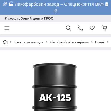
🌈 🏭 Лакофарбовий завод – СпецПокриття ВКФ 🛢️
🎨
Лакофарбовий центр ГРОС
Товари та послуги
Лакофарбові матеріали
Емалі